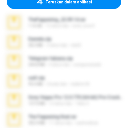
Teruskan dalam aplikasi
TheFappening_22.09.14.rar
1.16 GB
12 tahun lalu
erick_lover4
Daniela.zip
28.2 MB
3 tahun lalu
ela26
Telegram fabiana.zip
244.8 MB
4 tahun lalu
yrangravanatal
ouh!.zip
95.6 MB
2 bulan lalu
vladimir M.
Sony Vegas Pro 12.0.770 (64-bit) Pre-Cracked.zip
137.0 MB
12 tahun lalu
Tales S.
The Fappening final.rar
302.4 MB
11 tahun lalu
raulmedinax