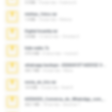
3.4 MB
9 bulan lalu
Federico B.
minhas_fotos.rar
1.4 MB
3 bulan lalu
Rebeca
Digital Insanity.rar
3.8 MB
12 tahun lalu
Christian D.
hide vedio.7z
379.3 MB
8 tahun lalu
munna E.
whatsapp backups -20260410T160335Z-3-001.zip
335.7 MB
4 bulan lalu
Maria
novia_en_trio.rar
14.9 MB
5 bulan lalu
Rodri R.
65536533_Conversa_do_WhatsApp_com_Meu_Esposo.zip
262.1 MB
18 hari lalu
desomar T.