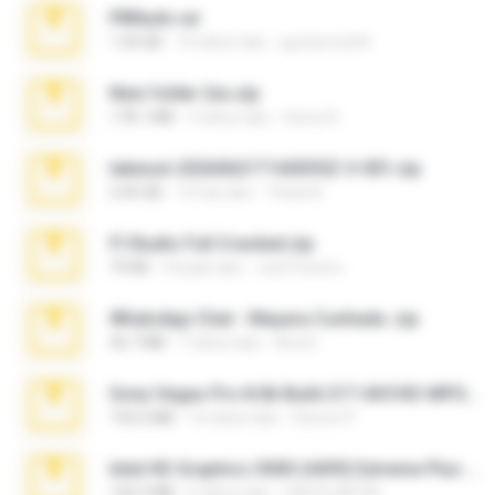
PBNuds.rar
1.04 GB
10 tahun lalu
gustavocs64
New folder 2xx.zip
178.1 MB
3 tahun lalu
henry N.
takeout-20260621T160055Z-3-001.zip
2.00 GB
15 hari lalu
Thata N.
Fl Studio Full Cracked.zip
79 KB
4 bulan lalu
Joel Powers
WhatsApp Chat - Mayara Cunhada .zip
36.7 MB
7 tahun lalu
Ana K.
Sony Vegas Pro 8.0b Build 217-AVCHD-MPG-AC3 FIXED.7z
192.6 MB
16 tahun lalu
Steven P.
Intel HD Graphics 3000 (4459) Extreme Plus 2.0.zip
126.5 MB
6 tahun lalu
nIGHTmAYOR