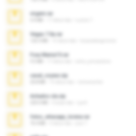
virgem.rar
4.4 MB
17 tahun lalu
Lucinei 7.
Vegas 7.0a.rar
120.3 MB
15 tahun lalu
boyisadangerzone
Foxy Mama15.rar
9.5 MB
17 tahun lalu
extra_precautions
casal_voyeur.zip
20.8 MB
15 tahun lalu
netowescher
Achados sla.zip
220.0 MB
5 bulan lalu
Lya K.
fotos_whasapp_lorena.rar
76.4 MB
4 tahun lalu
jose T.