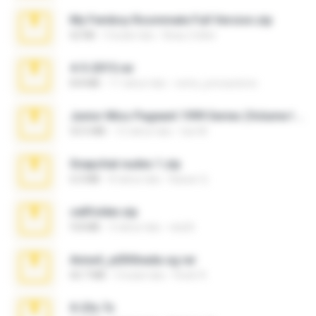
My Femboy Roommate Full Version.zip
62 KB
5 bulan lalu
Beau Collier
4-5-2015.rar
8.8 MB
11 tahun lalu
extra_precautions
Junior Miss Pageant 1999 Series (Volume I Part I NC 6).7z
53.5 MB
12 tahun lalu
luis M.
Snapchat nudes 1.zip
6.0 MB
8 tahun lalu
Baixar Q.
cellfolder.zip
9.8 MB
3 tahun lalu
ela26
Anna4_yd3t0nada.sg.rar
60.7 MB
5 bulan lalu
Rodri R.
X-23x.7z