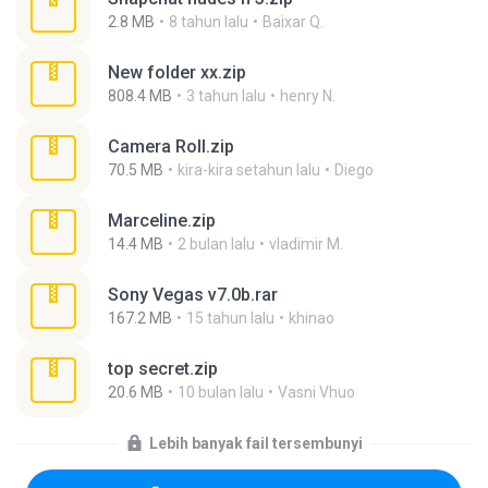
2.8 MB
8 tahun lalu
Baixar Q.
New folder xx.zip
808.4 MB
3 tahun lalu
henry N.
Camera Roll.zip
70.5 MB
kira-kira setahun lalu
Diego
Marceline.zip
14.4 MB
2 bulan lalu
vladimir M.
Sony Vegas v7.0b.rar
167.2 MB
15 tahun lalu
khinao
top secret.zip
20.6 MB
10 bulan lalu
Vasni Vhuo
Lebih banyak fail tersembunyi