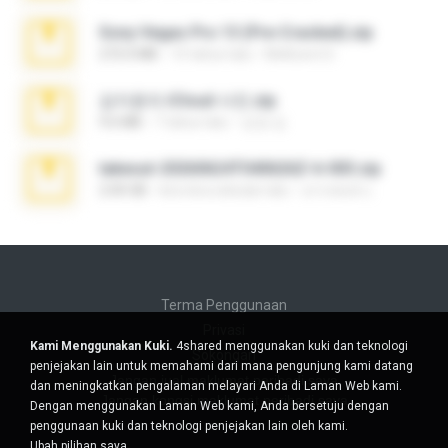
Sony Vegas Pro 13 (Pre-Cracked).zip
272.0 MB
10 tahun lalu
Mellicent D.
김지윤의 iCloud 사진.zip
9.6 MB
7 tahun lalu
성경 김.
takeout-20260624T040626Z-6-003.zip
2.00 GB
kira-kira sebulan lalu
อรรถพงษ์ บ.
Terma Penggunaan
Privasi
Kami Menggunakan Kuki.
4shared menggunakan kuki dan teknologi
Sokongan
penjejakan lain untuk memahami dari mana pengunjung kami datang
Jangan jual maklumat peribadi saya
dan meningkatkan pengalaman melayari Anda di Laman Web kami.
Jangan kongsi maklumat peribadi saya
Dengan menggunakan Laman Web kami, Anda bersetuju dengan
penggunaan kuki dan teknologi penjejakan lain oleh kami.
Ubah pilihan saya