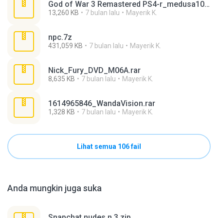
God of War 3 Remastered PS4-r_medusa10.rar
13,260 KB
7 bulan lalu
Mayerik K.
npc.7z
431,059 KB
7 bulan lalu
Mayerik K.
Nick_Fury_DVD_M06A.rar
8,635 KB
7 bulan lalu
Mayerik K.
1614965846_WandaVision.rar
1,328 KB
7 bulan lalu
Mayerik K.
Lihat semua 106 fail
Anda mungkin juga suka
Snapchat nudes n 3.zip