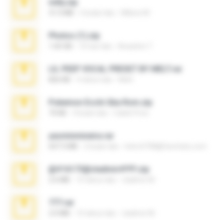
milly.zip
31.0 MB
6 bulan lalu
Milene M.
Photos (1).zip
1.60 GB
16 hari lalu
Anacleto T.
LIL PEEP VOCAL PRESET BY MELT.rar
826 KB
4 tahun lalu
Melt ..
Pokemon Ecchi Gba Rom.zip
70 KB
4 bulan lalu
Caleb Price
yasminmineira.rar
647.5 MB
2 bulan lalu
letiro5708@fanchatu.com
@#16173@vladimir#!!!!!!.zip
2.6 MB
10 tahun lalu
vladimir M.
777.rar
2.0 MB
10 tahun lalu
vladimir M.