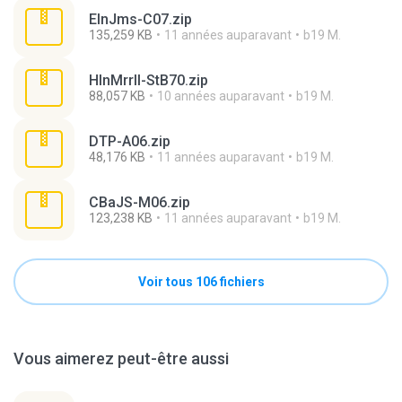
ElnJms-C07.zip
135,259 KB
11 années auparavant
b19 M.
HlnMrrll-StB70.zip
88,057 KB
10 années auparavant
b19 M.
DTP-A06.zip
48,176 KB
11 années auparavant
b19 M.
CBaJS-M06.zip
123,238 KB
11 années auparavant
b19 M.
Voir tous 106 fichiers
Vous aimerez peut-être aussi