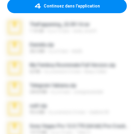
Continuez dans l'application
TheFappening_22.09.14.rar
1.16 GB
il y a 12 ans
erick_lover4
Daniela.zip
28.2 MB
il y a 3 ans
ela26
My Femboy Roommate Full Version.zip
62 KB
il y a environ 5 mois
Beau Collier
Telegram fabiana.zip
244.8 MB
il y a 4 ans
yrangravanatal
ouh!.zip
95.6 MB
il y a environ 2 mois
vladimir M.
Sony Vegas Pro 12.0.770 (64-bit) Pre-Cracked.zip
137.0 MB
il y a 12 ans
Tales S.