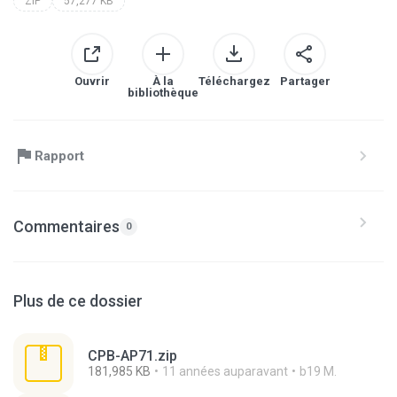
ZIP
57,277 KB
Ouvrir
À la
Téléchargez
Partager
bibliothèque
Rapport
Commentaires
0
Plus de ce dossier
CPB-AP71.zip
181,985 KB
11 années auparavant
b19 M.