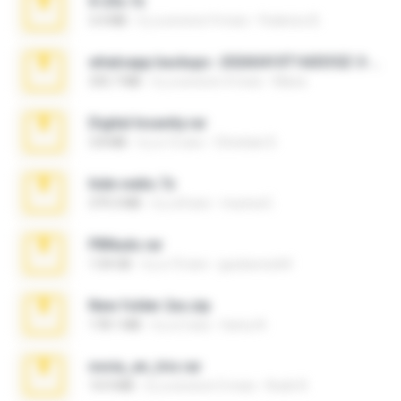
X-23x.7z
3.4 MB
il y a environ 9 mois
Federico B.
whatsapp backups -20260410T160335Z-3-001.zip
335.7 MB
il y a environ 4 mois
Maria
Digital Insanity.rar
3.8 MB
il y a 12 ans
Christian D.
hide vedio.7z
379.3 MB
il y a 8 ans
munna E.
PBNuds.rar
1.04 GB
il y a 10 ans
gustavocs64
New folder 2xx.zip
178.1 MB
il y a 3 ans
henry N.
novia_en_trio.rar
14.9 MB
il y a environ 5 mois
Rodri R.