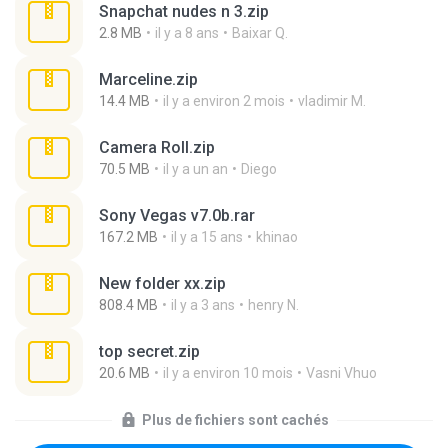
Snapchat nudes n 3.zip
2.8 MB
il y a 8 ans
Baixar Q.
Marceline.zip
14.4 MB
il y a environ 2 mois
vladimir M.
Camera Roll.zip
70.5 MB
il y a un an
Diego
Sony Vegas v7.0b.rar
167.2 MB
il y a 15 ans
khinao
New folder xx.zip
808.4 MB
il y a 3 ans
henry N.
top secret.zip
20.6 MB
il y a environ 10 mois
Vasni Vhuo
Plus de fichiers sont cachés