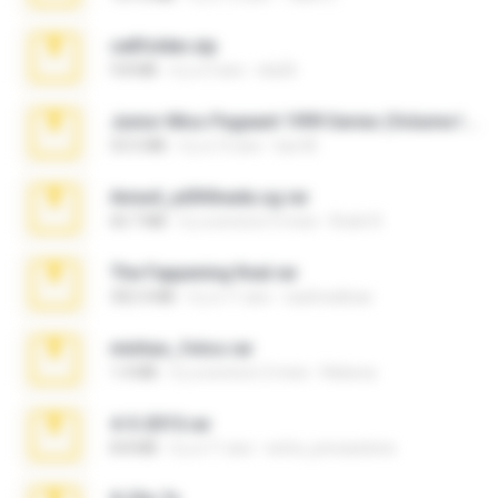
cellfolder.zip
9.8 MB
il y a 3 ans
ela26
Junior Miss Pageant 1999 Series (Volume I Part I NC 6).7z
53.5 MB
il y a 12 ans
luis M.
Anna4_yd3t0nada.sg.rar
60.7 MB
il y a environ 5 mois
Rodri R.
The Fappening final.rar
302.4 MB
il y a 11 ans
raulmedinax
minhas_fotos.rar
1.4 MB
il y a environ 2 mois
Rebeca
4-5-2015.rar
8.8 MB
il y a 11 ans
extra_precautions