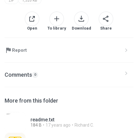
ZIP
1,520 KB
Open
To library
Download
Share
Report
Comments
0
More from this folder
readme.txt
184 B
17 years ago
Richard C.