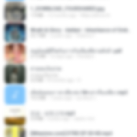
1_DOWNLOAD_FOURSHARED.jpg
1.9 MB
12 months ago
Wtlprodthree A.
Wrath & Glory - Aeldari - Inheritance of Embers.pdf
53.7 MB
2 years ago
federico f
หนูน้อยสู้ชีวิตกับภารกิจเลี้ยงพี่ชายทั้งห้า.pdf
27.2 MB
16 days ago
Pandarin
สายลมเจ็บปวด
สายลมเจ็บปวด
4.0 MB
8 months ago
D
เมียน้อยเหงา พาเสียวค่ะ18+เล่าเรื่องเสียว.mp3
14.2 MB
7 years ago
อมรพันธ์ จ.
진성 - 보릿고개.mp3
3.4 MB
4 years ago
castor-trot
[Witanime.com] DTRD EP 03 HD.mp4