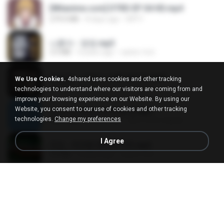
[Witanime.com] DTRD EP 04 HD.mp4
279.0 MB
8 days ago
DRTY
나훈아 - 영영.mp3
3.5 MB
4 years ago
castor-trot
배금성 - 사랑이 비를 맞아요.mp3
We Use Cookies.
4shared uses cookies and other tracking
3.5 MB
4 years ago
castor-trot
technologies to understand where our visitors are coming from and
improve your browsing experience on our Website. By using our
Website, you consent to our use of cookies and other tracking
신유리) 유두자위 A to Z.mp3
technologies.
Change my preferences
256.6 MB
2 years ago
좀비고4인커플 좀.
I Agree
진성 - 천년을 빌려준다면.mp3
3.4 MB
4 years ago
castor-trot
Kita Usahakan Lagi
Kita Usahakan Lagi
3.3 MB
about a year ago
Fazri M.
DJ TIKTOK TERBARU 2025🎵DJ JANGAN TUNGGU LAMA LAMA NANTI LAMA LAMA 🎵DJ SEDIA AKU SEBELUM HUJAN
DJ TIKTOK TERBARU 2025🎵DJ JANGAN TUNGGU LAMA LAMA NANTI LAMA LAMA 🎵DJ SEDIA AKU SEBELUM HUJAN