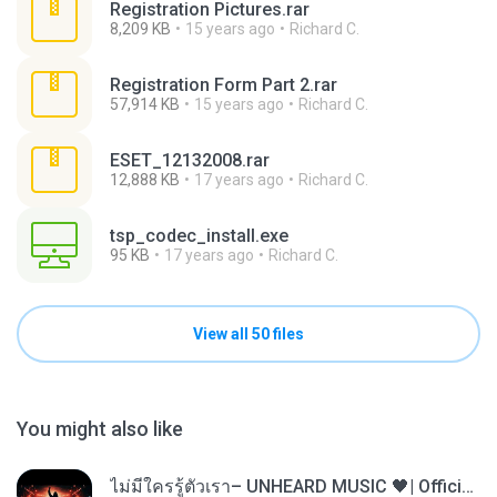
Registration Pictures.rar
8,209 KB
15 years ago
Richard C.
Registration Form Part 2.rar
57,914 KB
15 years ago
Richard C.
ESET_12132008.rar
12,888 KB
17 years ago
Richard C.
tsp_codec_install.exe
95 KB
17 years ago
Richard C.
View all 50 files
You might also like
ไม่มีใครรู้ตัวเรา– UNHEARD MUSIC 🖤| Official Lyric Video | เพลงสู้ชีวิต