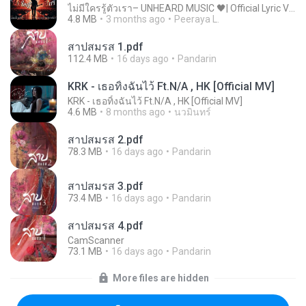
ไม่มีใครรู้ตัวเรา– UNHEARD MUSIC 🖤| Official Lyric Video | เพลงสู้ชีวิต
4.8 MB
3 months ago
Peeraya L.
สาปสมรส 1.pdf
112.4 MB
16 days ago
Pandarin
KRK - เธอทิ้งฉันไว้ Ft.N/A , HK [Official MV]
KRK - เธอทิ้งฉันไว้ Ft.N/A , HK [Official MV]
4.6 MB
8 months ago
นวมินทร์
สาปสมรส 2.pdf
78.3 MB
16 days ago
Pandarin
สาปสมรส 3.pdf
73.4 MB
16 days ago
Pandarin
สาปสมรส 4.pdf
CamScanner
73.1 MB
16 days ago
Pandarin
More files are hidden