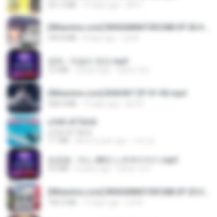
321.3 MB
15 days ago
DRTY
[Witanime.com] RKNGMNNTSRCMB EP 06 HD.mp4
294.8 MB
8 days ago
LOLKI
영탁 - 막걸리 한잔.mp3
3.2 MB
3 years ago
castor-trot
[Witanime.com] BSKHKT EP 01 HD.mp4
408.9 MB
13 days ago
BLITR
LOVE ATTACK
LOVE ATTACK
7.1 MB
about a year ago
지빈 임.
임영웅 - 어느 60대 노부부이야기.mp3
4.6 MB
4 years ago
castor-trot
[Witanime.com] RKNGMNNTSRCMB EP 05 HD.mp4
186.0 MB
15 days ago
LOLKI