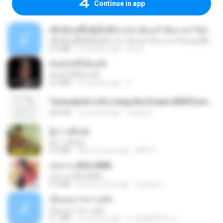
Continue in app
ເຊົາຮ້ອງເຖົ້າຊິເອົາທໍ່ໃດ (เซาฮ้องเถ้าสิเอาเท่าใด) ບຸນເກີດ ຫນູຫ່ວງ ft. ໂສພາ ຈຸນທະລາ
ເຊົາຮ້ອງເຖົ້າຊິເອົາທໍ່ໃດ (เซาฮ้องเถ้าสิเอาเท่าใด) ບຸນເກີດ ຫນູຫ່ວງ ft. ໂສພາ ຈຸນທະລາ
6.0 MB
2 months ago
But G.
ฉันมันก็ดีได้แค่นี้
ฉันมันก็ดีได้แค่นี้
4.2 MB
9 months ago
D
Tomodachi Life Living the Dream [NSP].torrent
252 KB
2 months ago
margob
ผู้บ่าวเสื้อปุ๋ย
ผู้บ่าวเสื้อปุ๋ย
5.2 MB
about a year ago
Mith 9.
กุหลาบ (KULARB)
กุหลาบ (KULARB)
5.9 MB
about a year ago
Suwan J.
เอิ้นเธอว่าความฮัก
เอิ้นเธอว่าความฮัก
4.1 MB
2 months ago
ถามพ่อ&#39;พ ม.