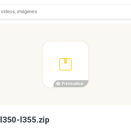
Previsualizar
l350-l355.zip