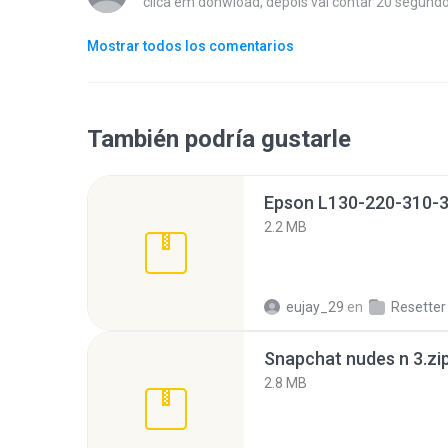
clica em donwload, depois vai contar 20 segundo
Mostrar todos los comentarios
También podría gustarle
Epson L130-220-310-36
2.2 MB
eujay_29
en
Resetter
Snapchat nudes n 3.zi
2.8 MB