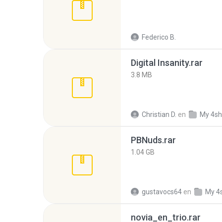
Federico B.
Digital Insanity.rar
3.8 MB
Christian D.
en
My 4sh
PBNuds.rar
1.04 GB
gustavocs64
en
My 4
novia_en_trio.rar