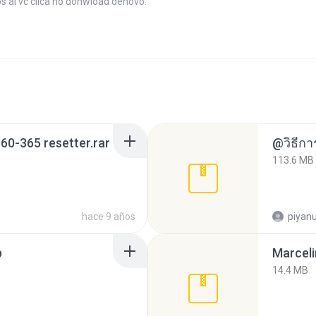
s ai vc clica no donwload denovo.
0-365 resetter.rar
113.6 MB
hace 9 años
piyan
p
Marceli
14.4 MB