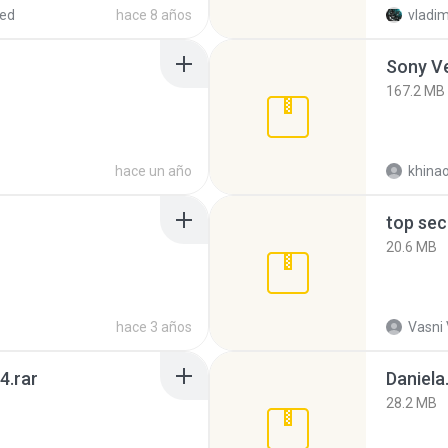
red
hace 8 años
vladim
Sony Ve
167.2 MB
hace un año
khina
top sec
20.6 MB
hace 3 años
Vasni
4.rar
Daniela
28.2 MB