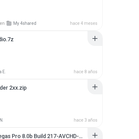
en
My 4shared
hace 4 meses
dio.7z
 E.
hace 8 años
der 2xx.zip
N.
hace 3 años
Sony Vegas Pro 8.0b Build 217-AVCHD-MPG-AC3 FIXED.7z