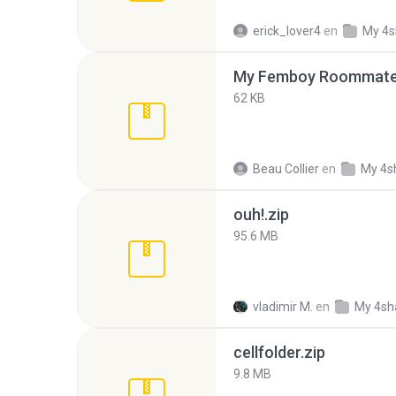
erick_lover4
en
My 4s
My Femboy Roommate F
62 KB
Beau Collier
en
My 4s
ouh!.zip
95.6 MB
vladimir M.
en
My 4sh
cellfolder.zip
9.8 MB