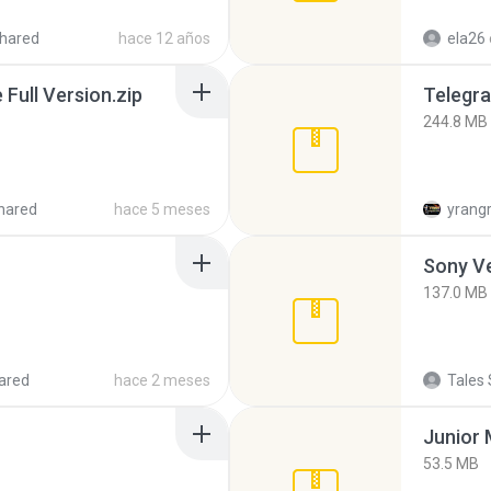
hared
hace 12 años
ela26
ull Version.zip
Telegra
244.8 MB
hared
hace 5 meses
yrang
137.0 MB
ared
hace 2 meses
Tales 
53.5 MB