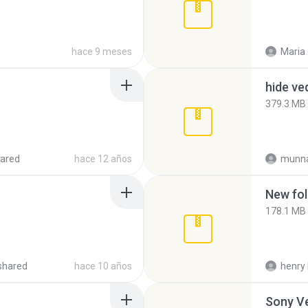
hace 9 meses
Maria
hide ve
379.3 MB
ared
hace 12 años
munna
New fol
178.1 MB
shared
hace 10 años
henry 