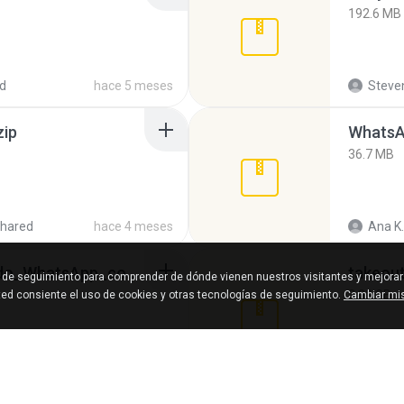
192.6 MB
d
hace 5 meses
Steven
zip
WhatsA
36.7 MB
hared
hace 4 meses
Ana K.
65536533_Conversa_do_WhatsApp_com_Meu_Esposo.zip
takeou
s de seguimiento para comprender de dónde vienen nuestros visitantes y mejorar
2.00 GB
sted consiente el uso de cookies y otras tecnologías de seguimiento.
Cambiar mis
hared
hace 16 días
Thata 