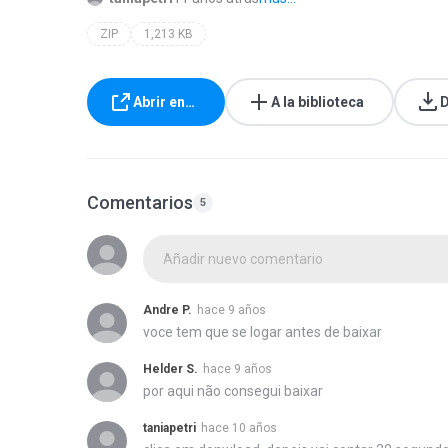
ZIP
1,213 KB
Abrir en…
A la biblioteca
D
Comentarios
5
Añadir nuevo comentario
Andre P.
hace 9 años
voce tem que se logar antes de baixar
Helder S.
hace 9 años
por aqui não consegui baixar
taniapetri
hace 10 años