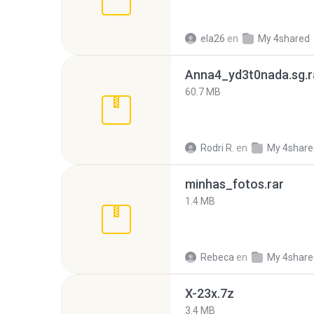
ela26
en
My 4shared
Anna4_yd3t0nada.sg.r
60.7 MB
Rodri R.
en
My 4share
minhas_fotos.rar
1.4 MB
Rebeca
en
My 4share
X-23x.7z
3.4 MB