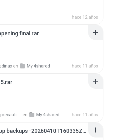
hace 12 años
pening final.rar
edinax
en
My 4shared
hace 11 años
5.rar
extra_precautions
en
My 4shared
hace 11 años
whatsapp backups -20260410T160335Z-3-001.zip