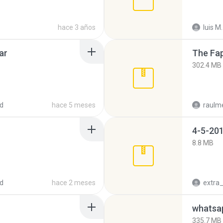
hace 3 años
luis M.
ar
The Fap
302.4 MB
d
hace 5 meses
raulm
4-5-201
8.8 MB
d
hace 2 meses
335.7 MB