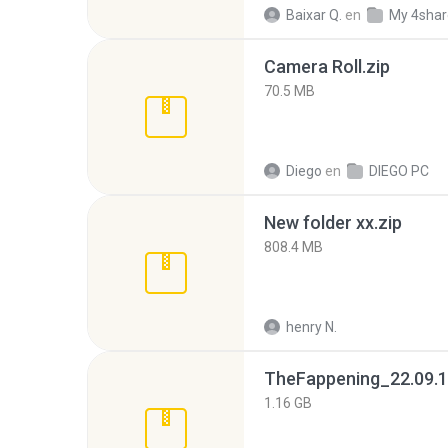
Baixar Q.
en
My 4sha
Camera Roll.zip
70.5 MB
Diego
en
DIEGO PC
New folder xx.zip
808.4 MB
henry N.
TheFappening_22.09.1
1.16 GB