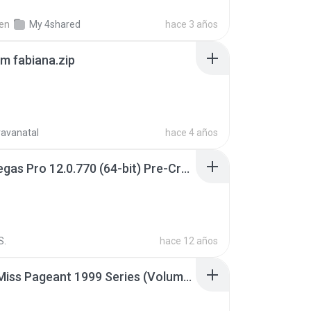
en
My 4shared
hace 3 años
m fabiana.zip
ravanatal
hace 4 años
Sony Vegas Pro 12.0.770 (64-bit) Pre-Cracked.zip
S.
hace 12 años
Junior Miss Pageant 1999 Series (Volume I Part I NC 6).7z