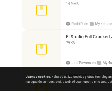
14.9 MB
Rodri R.
en
My 4share
Fl Studio Full Cracked.
79 KB
Joel Powers
en
My 4s
Usamos cookies.
4shared utiliza cookies y otras tecnología
262.1 MB
navegación en nuestro sitio web. Al usar nuestro sitio web, u
desomar T.
en
My 4s