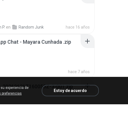
 P.
en
Random Junk
hace 16 años
pp Chat - Mayara Cunhada .zip
hace 7 años
t-20260621T160055Z-3-001.zip
 su experiencia de
Estoy de acuerdo
 preferencias
N.
en
My 4shared
hace 13 días