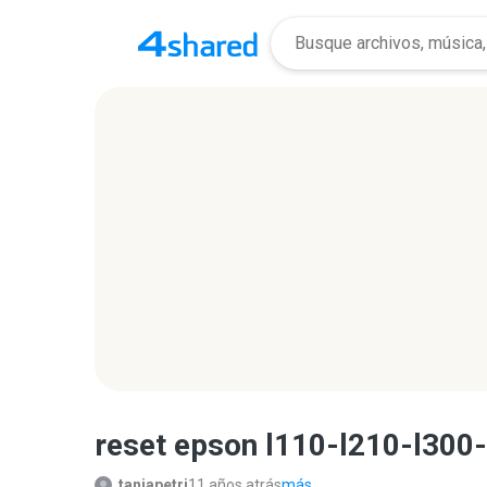
reset epson l110-l210-l300-
taniapetri
11 años atrás
más...