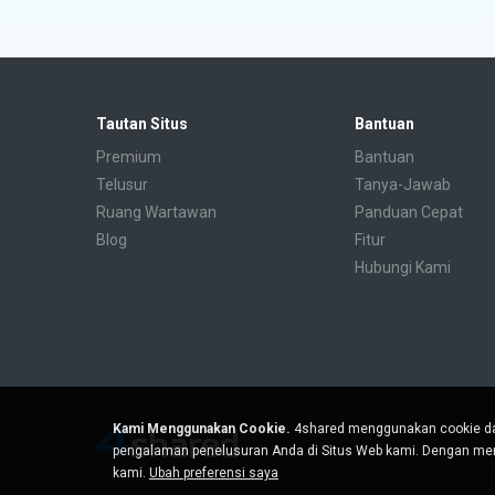
Tautan Situs
Bantuan
Premium
Bantuan
Telusur
Tanya-Jawab
Ruang Wartawan
Panduan Cepat
Blog
Fitur
Hubungi Kami
Kami Menggunakan Cookie.
4shared menggunakan cookie da
pengalaman penelusuran Anda di Situs Web kami. Dengan men
kami.
Ubah preferensi saya