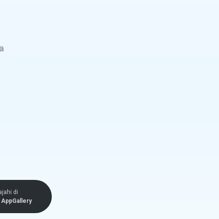
a
ajahi di
AppGallery