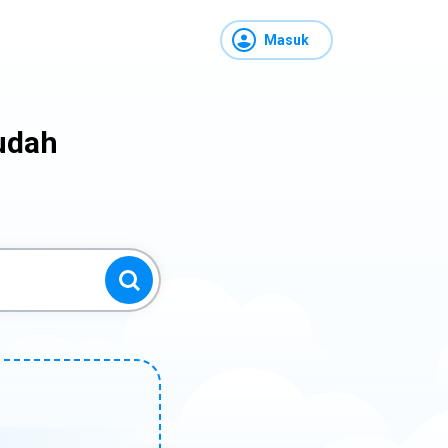
Masuk
udah