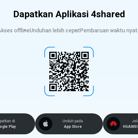
Dapatkan Aplikasi 4shared
kses offline
Unduhan lebih cepat
Pembaruan waktu nyat
patkan di
Unduh pada
Jel
ogle Play
App Store
HUAWEI 