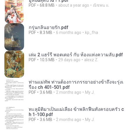
ฮูหยิuสุดป่วuฯ 1.pdf
PDF
68.8 MB
about a year ago
ณิชพน แ.
กรุ่นกลิ่นอายรัก.pdf
PDF
8.3 MB
6 months ago
kp_fha
เล่ม 2 แฮร์รี่ พอตเตอร์ กับ ห้องแห่งความลับ.pdf
PDF
10.5 MB
29 days ago
alexz Z.
ท่านแม่ทัพ ท่านต้องการภรรยาอย่างข้าถึงจะรุ่งเ
รือง ch 401-501.pdf
PDF
3.6 MB
2 months ago
My J.
ทะลุมิติมาเป็นแม่เลี้ยง ข้าพลิกฟื้นทั้งครอบครัว c
h 1-100.pdf
PDF
3.6 MB
2 months ago
My J.