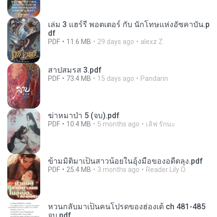
เล่ม 3 แฮร์รี่ พอตเตอร์ กับ นักโทษแห่งอัซคาบัน.p
df
PDF
11.6 MB
29 days ago
alexz Z.
สาปสมรส 3.pdf
PDF
73.4 MB
15 days ago
Pandarin
ฆ่าหมาป่า 5 (จบ).pdf
PDF
10.4 MB
5 months ago
เลิฟ รักนะ
ข้ามมิติมาเป็นสาวน้อยในอุ้งมือของอดีตลุง.pdf
PDF
25.4 MB
3 months ago
Reader Lily O.
หวนกลับมาเป็นคนโปรดของฮ่องเต้ ch 481-485
จบ.pdf