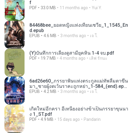
f
PDF
33.0 MB
11 months ago
Yui Y.
84468bee_ยอดหญิงแห่งเทียนเชวีย_1_1545_En
d.epub
EPUB
4.6 MB
3 months ago
เจ โ.
(Y)บันทึกการเลี้ยงดูสามียุคหิน 1-4 จบ.pdf
PDF
19.7 MB
4 months ago
เลิฟ รักนะ
6ad26e60_ภรรยาพิษแห่งตระกูลแม่ทัพลืมตาขึ้น
มา_ชายผู้งดเว้นราคะถูกหย่า_1-584_(end).epu
b
EPUB
4.2 MB
3 months ago
เจ โ.
เกิดใหม่อีกครา อี๋เหนียงอย่างข้าเป็นภรรยาขุนนา
ง 1_ST.pdf
PDF
4.9 MB
15 days ago
Pandarin