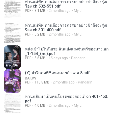
ท่านแม่ทัพ ท่านต้องการภรรยาอย่างข้าถึงจะรุ่งเ
รือง ch 502-551.pdf
PDF
3.1 MB
2 months ago
My J.
ท่านแม่ทัพ ท่านต้องการภรรยาอย่างข้าถึงจะรุ่งเ
รือง ch 301-400.pdf
PDF
5.2 MB
2 months ago
My J.
หลังเข้าไปในนิยาย ฉันแย่งแสงจันทร์ของนางเอก
_1-154_(จบ).pdf
PDF
5.6 MB
15 days ago
Pandarin
(Y) ฝ่าวิกฤตพิชิตหอคอยดำ เล่ม 8.pdf
BAILIW
PDF
113.8 MB
2 months ago
Pandarin
หวนกลับมาเป็นคนโปรดของฮ่องเต้ ch 401-450.
pdf
PDF
4.0 MB
2 months ago
My J.