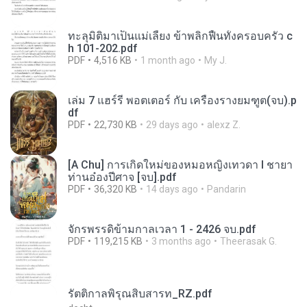
ทะลุมิติมาเป็นแม่เลี้ยง ข้าพลิกฟื้นทั้งครอบครัว c
h 101-202.pdf
PDF
4,516 KB
1 month ago
My J.
เล่ม 7 แฮร์รี่ พอตเตอร์ กับ เครื่องรางยมฑูต(จบ).p
df
PDF
22,730 KB
29 days ago
alexz Z.
[A Chu] การเกิดใหม่ของหมอหญิงเทวดา l ชายา
ท่านอ๋องปีศาจ [จบ].pdf
PDF
36,320 KB
14 days ago
Pandarin
จักรพรรดิข้ามกาลเวลา 1 - 2426 จบ.pdf
PDF
119,215 KB
3 months ago
Theerasak G.
รัตติกาลพิรุณสิบสารท_RZ.pdf