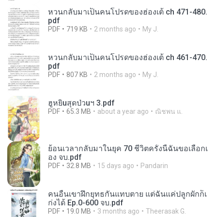
หวนกลับมาเป็นคนโปรดของฮ่องเต้ ch 471-480.
pdf
PDF
719 KB
2 months ago
My J.
หวนกลับมาเป็นคนโปรดของฮ่องเต้ ch 461-470.
pdf
PDF
807 KB
2 months ago
My J.
ฮูหยิuสุดป่วuฯ 3.pdf
PDF
65.3 MB
about a year ago
ณิชพน แ.
ย้อนเวลากลับมาในยุค 70 ชีวิตครั้งนี้ฉันขอเลือกเ
อง จบ.pdf
PDF
32.8 MB
15 days ago
Pandarin
คนอื่นเขาฝึกยุทธกันแทบตาย แต่ฉันแค่ปลูกผักก็เ
ก่งได้ Ep.0-600 จบ.pdf
PDF
19.0 MB
3 months ago
Theerasak G.