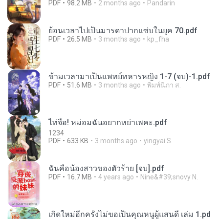
PDF
98.2 MB
2 months ago
Pandarin
ย้อนเวลาไปเป็นมารดาปากแซ่บในยุค 70.pdf
PDF
26.5 MB
3 months ago
kp_fha
ข้ามเวลามาเป็นแพทย์ทหารหญิง 1-7 (จบ)-1.pdf
PDF
51.6 MB
3 months ago
พิมพ์นิภา ส.
ไท่จื่อ! หม่อมฉันอยากหย่าเพคะ.pdf
1234
PDF
633 KB
3 months ago
yingyai S.
ฉันคือน้องสาวของตัวร้าย [จบ].pdf
PDF
16.7 MB
4 years ago
Nine&#39;snovy N.
เกิดใหม่อีกครั้งไม่ขอเป็นคุณหนูผู้แสนดี เล่ม 1.pd