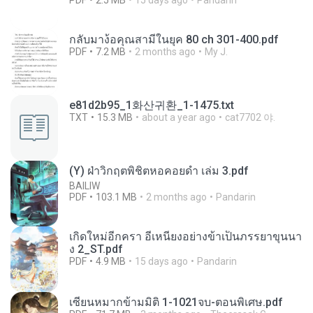
PDF
2.5 MB
15 days ago
Pandarin
กลับมาง้อคุณสามีในยุค 80 ch 301-400.pdf
PDF
7.2 MB
2 months ago
My J.
e81d2b95_1화산귀환_1-1475.txt
TXT
15.3 MB
about a year ago
cat7702 야.
(Y) ฝ่าวิกฤตพิชิตหอคอยดำ เล่ม 3.pdf
BAILIW
PDF
103.1 MB
2 months ago
Pandarin
เกิดใหม่อีกครา อี๋เหนียงอย่างข้าเป็นภรรยาขุนนา
ง 2_ST.pdf
PDF
4.9 MB
15 days ago
Pandarin
เซียนหมากข้ามมิติ 1-1021จบ-ตอนพิเศษ.pdf