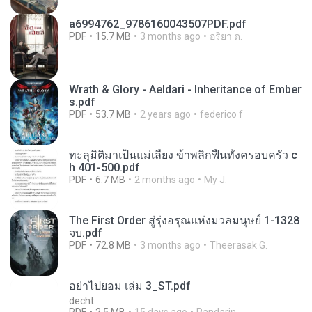
a6994762_9786160043507PDF.pdf
PDF
15.7 MB
3 months ago
อริยา ด.
Wrath & Glory - Aeldari - Inheritance of Ember
s.pdf
PDF
53.7 MB
2 years ago
federico f
ทะลุมิติมาเป็นแม่เลี้ยง ข้าพลิกฟื้นทั้งครอบครัว c
h 401-500.pdf
PDF
6.7 MB
2 months ago
My J.
The First Order สู่รุ่งอรุณแห่งมวลมนุษย์ 1-1328
จบ.pdf
PDF
72.8 MB
3 months ago
Theerasak G.
อย่าไปยอม เล่ม 3_ST.pdf
decht