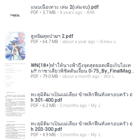
แนบเนื้อเทวะ เล่ม 2(เล่มจบ).pdf
PDF
3.7 MB
8 years ago
ANK
ฮูหยิuสุดป่วuฯ 2.pdf
PDF
64.7 MB
about a year ago
ณิชพน แ.
WN(18+)ทำให้นางฟ้าถึงจุดสุดยอดเพื่อเก็บไอเท
ม!! กาชาเสียวพิชิตดันเจี้ยน 0-75_By_FinalMag
e.pdf
PDF
79.0 MB
about a month ago
Wor L.
ทะลุมิติมาเป็นแม่เลี้ยง ข้าพลิกฟื้นทั้งครอบครัว c
h 301-400.pdf
PDF
6.2 MB
2 months ago
My J.
ทะลุมิติมาเป็นแม่เลี้ยง ข้าพลิกฟื้นทั้งครอบครัว c
h 203-300.pdf
PDF
4.9 MB
2 months ago
My J.