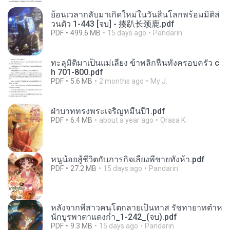
ย้อนเวลากลับมาเกิดใหม่ในวันสิ้นโลกพร้อมมิติส่
วนตัว 1-443 [จบ] - 揍趴长颈鹿.pdf
PDF
499.6 MB
15 days ago
Pandarin
ทะลุมิติมาเป็นแม่เลี้ยง ข้าพลิกฟื้นทั้งครอบครัว c
h 701-800.pdf
PDF
5.6 MB
2 months ago
My J.
ฝ่าบาททรงพระเจริญหมื่นปี1.pdf
PDF
6.4 MB
about a year ago
Orasa K.
หนูน้อยสู้ชีวิตกับภารกิจเลี้ยงพี่ชายทั้งห้า.pdf
PDF
27.2 MB
15 days ago
Pandarin
หลังจากพี่สาวคนโตกลายเป็นทาส รัชทายาทตำห
นักบูรพาตาแดงก่ำ_1-242_(จบ).pdf
PDF
9.3 MB
15 days ago
Pandarin