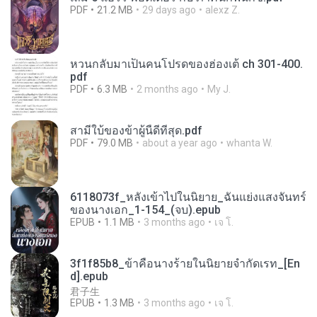
PDF
21.2 MB
29 days ago
alexz Z.
หวนกลับมาเป็นคนโปรดของฮ่องเต้ ch 301-400.
pdf
PDF
6.3 MB
2 months ago
My J.
สามีใบ้ของข้าผู้นี้ดีที่สุด.pdf
PDF
79.0 MB
about a year ago
whanta W.
6118073f_หลังเข้าไปในนิยาย_ฉันแย่งแสงจันทร์
ของนางเอก_1-154_(จบ).epub
EPUB
1.1 MB
3 months ago
เจ โ.
3f1f85b8_ข้าคือนางร้ายในนิยายจำกัดเรท_[En
d].epub
君子生
EPUB
1.3 MB
3 months ago
เจ โ.