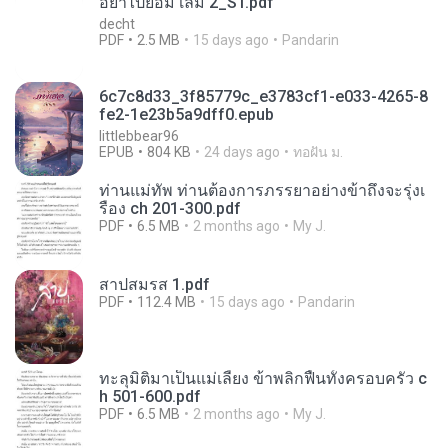
อย่าไปยอม เล่ม 2_ST.pdf
decht
PDF
2.5 MB
15 days ago
Pandarin
6c7c8d33_3f85779c_e3783cf1-e033-4265-8
fe2-1e23b5a9dff0.epub
littlebbear96
EPUB
804 KB
24 days ago
ทอฝัน ม.
ท่านแม่ทัพ ท่านต้องการภรรยาอย่างข้าถึงจะรุ่งเ
รือง ch 201-300.pdf
PDF
6.5 MB
2 months ago
My J.
สาปสมรส 1.pdf
PDF
112.4 MB
15 days ago
Pandarin
ทะลุมิติมาเป็นแม่เลี้ยง ข้าพลิกฟื้นทั้งครอบครัว c
h 501-600.pdf
PDF
6.5 MB
2 months ago
My J.