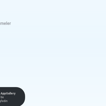
emeler
AppGallery
’de
şfedin