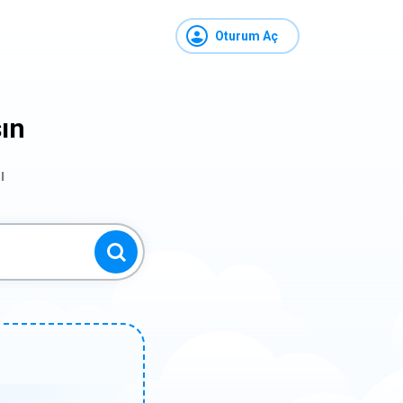
Oturum Aç
şın
ı