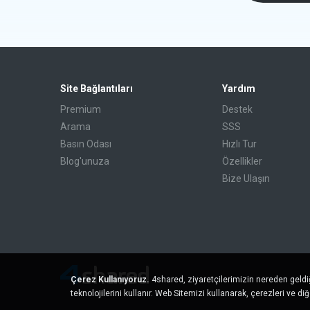
Site Bağlantıları
Yardım
Premium
Destek
Arama
SSS
Basın Odası
Hızlı Tur
Blog'unuza
Özellikler
Bize Ulaşın
Çerez Kullanıyoruz.
4shared, ziyaretçilerimizin nereden geldi
teknolojilerini kullanır. Web Sitemizi kullanarak, çerezleri ve di