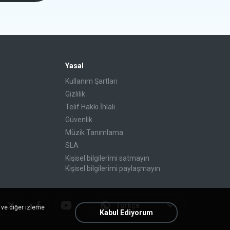
Yasal
Kullanım Şartları
Gizlilik
Telif Hakkı İhlali
Güvenlik
Müzik Tanımlama
SLA
Kişisel bilgilerimi satmayın
Kişisel bilgilerimi paylaşmayın
Türkçe
 ve diğer izleme
Kabul Ediyorum