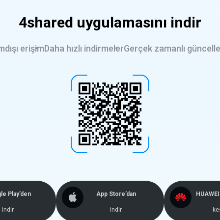
4shared uygulamasını indir
mdışı erişim
Daha hızlı indirmeler
Gerçek zamanlı güncell
le Play’den
App Store’dan
HUAWEI 
indir
indir
ke