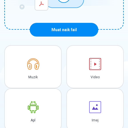
Muat naik fail
Muzik
Video
Apl
Imej