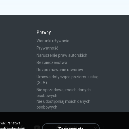
Prawny
Warunki używania
Prywatność
Naruszenie praw autorskich
Bezpieczeństwo
Rozpoznawanie utworów
Umowa dotycząca poziomu usług
(SLA)
Nie sprzedawaj moich danych
osobowych
Nie udostępniaj moich danych
osobowych
rawić Państwa
Polski