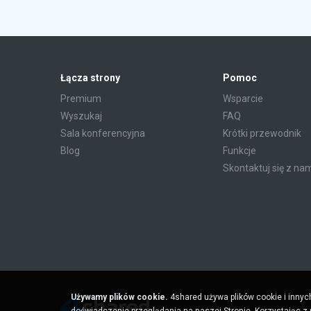
Łącza strony
Pomoc
Premium
Wsparcie
Wyszukaj
FAQ
Sala konferencyjna
Krótki przewodnik
Blog
Funkcje
Skontaktuj się z na
Używamy plików cookie.
4shared używa plików cookie i innyc