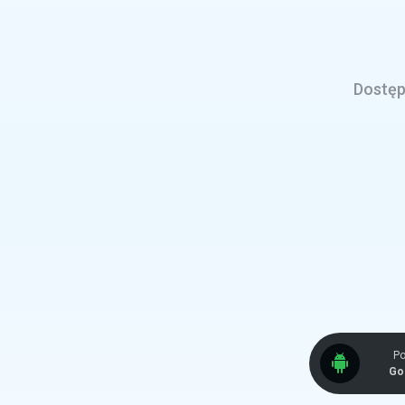
Dostęp 
Po
Go