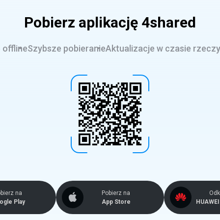
Pobierz aplikację 4shared
offline
Szybsze pobieranie
Aktualizacje w czasie rzecz
bierz na
Pobierz na
Odkr
ogle Play
App Store
HUAWEI 