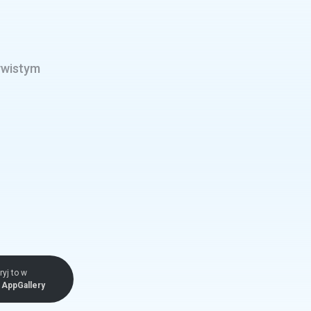
ywistym
yj to w
AppGallery