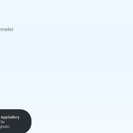
emeler
AppGallery
’de
şfedin