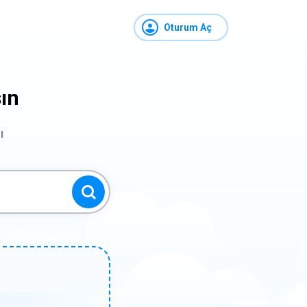
Oturum Aç
şın
ı