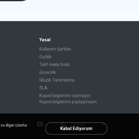
Yasal
Kullanım Şartları
Gizlilik
Telif Hakkı İhlali
Güvenlik
Müzik Tanımlama
SLA
Kişisel bilgilerimi satmayın
Kişisel bilgilerimi paylaşmayın
Türkçe
 ve diğer izleme
Kabul Ediyorum