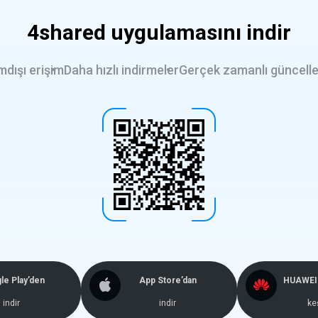
4shared uygulamasını indir
mdışı erişim
Daha hızlı indirmeler
Gerçek zamanlı güncell
le Play’den
App Store’dan
HUAWEI 
indir
indir
ke