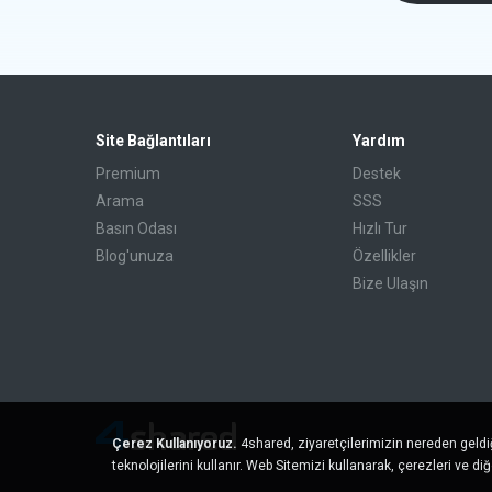
Site Bağlantıları
Yardım
Premium
Destek
Arama
SSS
Basın Odası
Hızlı Tur
Blog'unuza
Özellikler
Bize Ulaşın
Çerez Kullanıyoruz.
4shared, ziyaretçilerimizin nereden geldi
teknolojilerini kullanır. Web Sitemizi kullanarak, çerezleri ve di