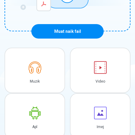
Muat naik fail
Muzik
Video
Apl
Imej