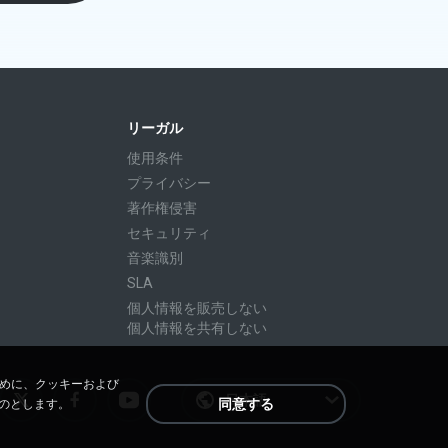
リーガル
使用条件
プライバシー
著作権侵害
セキュリティ
音楽識別
SLA
個人情報を販売しない
個人情報を共有しない
ために、クッキーおよび
日本語
同意する
のとします。