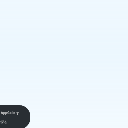
新
AppGallery
で探る