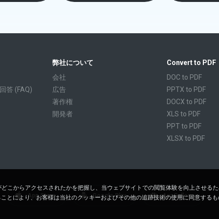
弊社について
Convert to PDF
会社
DOC to PDF
 (FAQ)
広告
PPTX to PDF
著作権
DOCX to PDF
開発者
XLS to PDF
PPT to PDF
XLSX to PDF
CBR to PDF
TXT to PDF
PPS to PDF
RTF to PDF
客様がどこからアクセスされたかを把握し、当ウェブサイトでの閲覧体験を向上させる
App Store
Google Play
AppGallery
ることにより、お客様は当社のクッキーおよびその他の追跡技術の使用に同意するも
CBZ to PDF
FB2 to PDF