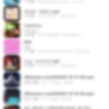
7.1 MB
vor etwa einem Jahr
지빈 임.
문희옥 - 평행선.mp3
2.9 MB
vor 4 Jahren
castor-trot
Carnívoro
Carnívoro
2.8 MB
vor 6 Monaten
Fernando O.
BAD
BAD
3.7 MB
vor etwa einem Monat
문지영 여.
진성 - 천년바위.mp3
2.5 MB
vor 4 Jahren
castor-trot
[Witanime.com] BSKHKT EP 01 HD.mp4
408.9 MB
vor 12 Tagen
BLITR
[Witanime.com] BSKHKT EP 02 HD.mp4
406.1 MB
vor 5 Tagen
BLITR
AH, JESUS / CORAÇÃO IGUAL AO TEU