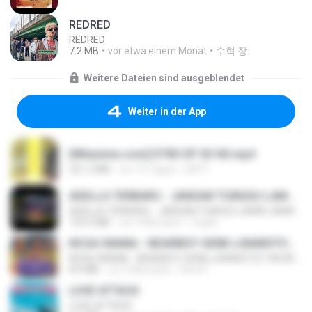
REDRED
REDRED
7.2 MB
vor etwa einem Monat
수혁 장.
Weitere Dateien sind ausgeblendet
Weiter in der App
[Witanime.com] DTRD EP 03 HD.mp4
321.3 MB
vor 15 Tagen
DRTY
ADELLA TERBARU - JANGAN TUNGGU LAMA LAMA - GELAS RETAK - OM ADELLA FULL ALBUM TERBARU 2026
ADELLA TERBARU - JANGAN TUNGGU LAMA LAMA - GELAS RETAK - OM ADELLA FULL ALBUM TERBARU 2026
133.0 MB
vor 4 Monaten
Cuplis
KICAU MANIA - NDARBOY GENK x BANDITOZ YAOW 86 (OFFICIAL LYRIC VIDEO) GAS POL NDANGAK
KICAU MANIA - NDARBOY GENK x BANDITOZ YAOW 86 (OFFICIAL LYRIC VIDEO) GAS POL NDANGAK
8.9 MB
vor 3 Monaten
Rina P.
LOVE ATTACK
LOVE ATTACK