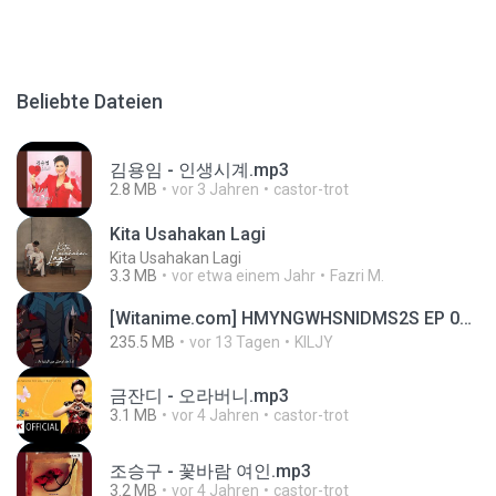
Beliebte Dateien
김용임 - 인생시계.mp3
2.8 MB
vor 3 Jahren
castor-trot
Kita Usahakan Lagi
Kita Usahakan Lagi
3.3 MB
vor etwa einem Jahr
Fazri M.
[Witanime.com] HMYNGWHSNIDMS2S EP 04 HD.mp4
235.5 MB
vor 13 Tagen
KILJY
금잔디 - 오라버니.mp3
3.1 MB
vor 4 Jahren
castor-trot
조승구 - 꽃바람 여인.mp3
3.2 MB
vor 4 Jahren
castor-trot