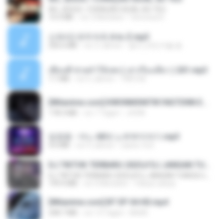
AH, JESUS / CORAÇÃO IGUAL AO TEU
14.3 MB
vor 2 Monaten
Veronica D.
신유리) 유두자위 A to Z.mp3
256.6 MB
vor 2 Jahren
좀비고4인커플 좀.
เพื่อนพี่ ช่วยทำให้เสด ( เล่าเรื่องเสียว ) 201.mp3
7.1 MB
vor 6 Jahren
TNP2 M.
[Witanime.com] KWONMSNITIK1NGTDNN EP 05 HD.mp4
178.3 MB
vor 7 Tagen
JUVIA
임영웅 - 어느 60대 노부부이야기.mp3
4.6 MB
vor 4 Jahren
castor-trot
DJ TIKTOK TERBARU 2025🎵DJ JANGAN TUNGGU LAMA LAMA NANTI LAMA LAMA 🎵DJ SEDIA AKU SEBELUM HUJAN
DJ TIKTOK TERBARU 2025🎵DJ JANGAN TUNGGU LAMA LAMA NANTI LAMA LAMA 🎵DJ SEDIA AKU SEBELUM HUJAN
199.4 MB
vor 6 Monaten
Yahya Lahiya
[Witanime.com] BT EP 04 HD.mp4
248.7 MB
vor 13 Tagen
BAXK