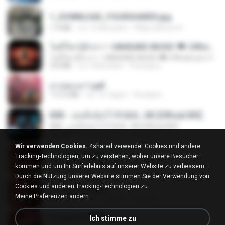
1_DOWNLOAD_FOURSHARED.jpg
1.9 MB
vor 12 Monaten
Wtlprodthree A.
ไม่มีใครรู้ตัวเรา– UNHEARD MUSIC 🖤| Official Lyric Video | เพลงสู้ชีวิต
ไม่มีใครรู้ตัวเรา– UNHEARD MUSIC 🖤| Official Lyric Video | เพลงสู้ชีวิต
4.8 MB
vor 3 Monaten
Peeraya L.
สาปสมรส 1.pdf
112.4 MB
vor 16 Tagen
Pandarin
KRK - เธอทิ้งฉันไว้ Ft.N/A , HK [Official MV]
KRK - เธอทิ้งฉันไว้ Ft.N/A , HK [Official MV]
4.6 MB
vor 8 Monaten
นวมินทร์
Wir verwenden Cookies.
4shared verwendet Cookies und andere
สาปสมรส 2.pdf
Tracking-Technologien, um zu verstehen, woher unsere Besucher
78.3 MB
vor 16 Tagen
Pandarin
kommen und um Ihr Surferlebnis auf unserer Website zu verbessern.
Durch die Nutzung unserer Website stimmen Sie der Verwendung von
Cookies und anderen Tracking-Technologien zu.
สาปสมรส 3.pdf
Meine Präferenzen ändern
73.4 MB
vor 16 Tagen
Pandarin
สาปสมรส 4.pdf
Ich stimme zu