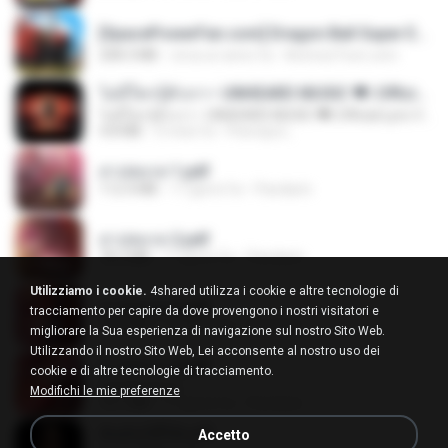
[SpacePowerFan.com] Dragon Ball Super EP1 480p.mp4
208.3 MB
circa un anno fa
AnimezToon.com
ไม่มีใครรู้ตัวเรา– UNHEARD MUSIC 🖤| Official Lyric Video | เพลงสู้ชีวิต
ไม่มีใครรู้ตัวเรา– UNHEARD MUSIC 🖤| Official Lyric Video | เพลงสู้ชีวิต
4.8 MB
3 mesi fa
Peeraya L.
สาปสมรส 1.pdf
112.4 MB
17 giorni fa
Pandarin
สาปสมรส 2.pdf
78.3 MB
17 giorni fa
Pandarin
Utilizziamo i cookie.
4shared utilizza i cookie e altre tecnologie di
สาปสมรส 3.pdf
tracciamento per capire da dove provengono i nostri visitatori e
73.4 MB
17 giorni fa
Pandarin
migliorare la Sua esperienza di navigazione sul nostro Sito Web.
Utilizzando il nostro Sito Web, Lei acconsente al nostro uso dei
สาปสมรส 4.pdf
cookie e di altre tecnologie di tracciamento.
CamScanner
Modifichi le mie preferenze
73.1 MB
17 giorni fa
Pandarin
ฉันมันก็ดีได้แค่นี้
Accetto