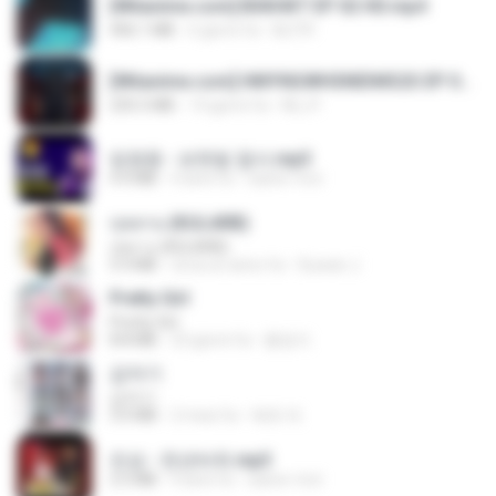
[Witanime.com] BSKHKT EP 02 HD.mp4
406.1 MB
6 giorni fa
BLITR
[Witanime.com] HMYNGWHSNIDMS2S EP 04 HD.mp4
235.5 MB
14 giorni fa
KILJY
임영웅 - 보랏빛 엽서.mp3
4.4 MB
4 anni fa
castor-trot
กุหลาบ (KULARB)
กุหลาบ (KULARB)
5.9 MB
circa un anno fa
Suwan J.
Pretty Girl
Pretty Girl
8.8 MB
23 giorni fa
황영지
갑자기
갑자기
3.0 MB
2 mesi fa
복희 박.
진성 - 천년바위.mp3
2.5 MB
4 anni fa
castor-trot