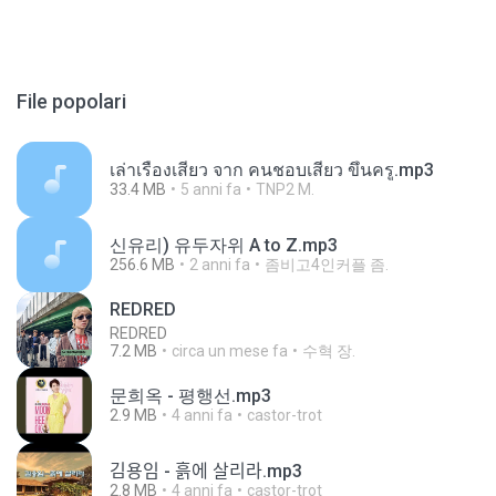
File popolari
เล่าเรื่องเสียว จาก คนชอบเสียว ขึ้นครู.mp3
33.4 MB
5 anni fa
TNP2 M.
신유리) 유두자위 A to Z.mp3
256.6 MB
2 anni fa
좀비고4인커플 좀.
REDRED
REDRED
7.2 MB
circa un mese fa
수혁 장.
문희옥 - 평행선.mp3
2.9 MB
4 anni fa
castor-trot
김용임 - 흙에 살리라.mp3
2.8 MB
4 anni fa
castor-trot