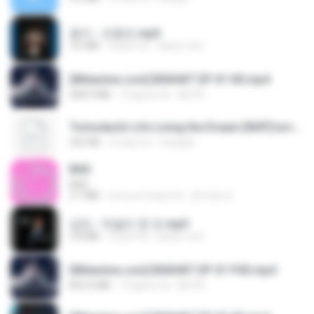
옹이 - 조항조.mp3
3.6 MB
4 anni fa
castor-trot
[Witanime.com] BSKHKT EP 01 HD.mp4
408.9 MB
13 giorni fa
BLITR
Tomodachi Life Living the Dream [NSP].torrent
252 KB
2 mesi fa
margob
BAD
BAD
3.7 MB
circa un mese fa
문지영 여.
강진 - 막걸리 한 잔.mp3
3.8 MB
4 anni fa
castor-trot
[Witanime.com] BSKHKT EP 01 FHD.mp4
853.0 MB
13 giorni fa
BLITR