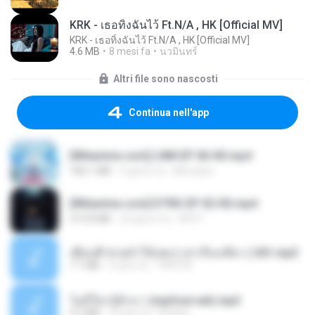
KRK - เธอทิ้งฉันไว้ Ft.N/A , HK [Official MV]
KRK - เธอทิ้งฉันไว้ Ft.N/A , HK [Official MV]
4.6 MB
8 mesi fa
นวมินทร์
Altri file sono nascosti
Continua nell'app
[Witanime.com] LNM EP 06 HD.mp4
180.1 MB
9 giorni fa
MUrabito
[Witanime.com] DTRD EP 02 HD.mp4
319.8 MB
23 giorni fa
DRTY
เพื่อนพี่ ช่วยทำให้เสด ( เล่าเรื่องเสียว ) 201.mp3
7.1 MB
6 anni fa
TNP2 M.
ไม่มีใครรู้ตัวเรา (mp3cut.net).mp3
4.2 MB
3 mesi fa
Kratae