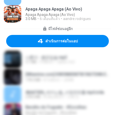
Apaga Apaga Apaga (Ao Vivo)
Apaga Apaga Apaga (Ao Vivo)
3.0 MB
6 เดือนที่แล้ว
aandre.rodrigues
มีไฟล์ซ่อนอยู่อีก
ดำเนินการต่อในแอป
나훈아 - 붉은입술.mp3
3.1 MB
4 ปีที่แล้ว
castor-trot
[Witanime.com] KWONMSNITIK1NGTDNN EP 05 HD.mp4
178.3 MB
8 วันที่แล้ว
JUVIA
4b6d7436_바이노럴_사정컨트롤.mp4.m4a
278.6 MB
8 เดือนที่แล้ว
누빠 모.
Barulho do Foguete - #Escolhas
Barulho do Foguete - #Escolhas