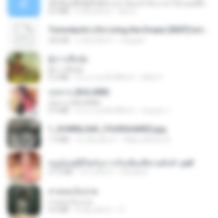
ເຊົາຮ້ອງເຖົ້າຊິເອົາທໍ່ໃດ (เซาฮ้องเถ้าสิเอาเท่าใด) ບຸນເກີດ ຫນູຫ່ວງ ft. ໂສພາ ຈຸນທະລາ
6.0 MB
2 เดือนที่แล้ว
But G.
Tomodachi Life Living the Dream [NSP].torrent
252 KB
2 เดือนที่แล้ว
margob
ผู้บ่าวเสื้อปุ๋ย
ผู้บ่าวเสื้อปุ๋ย
5.2 MB
ประมาณหนึ่งปีที่แล้ว
Mith 9.
กุหลาบ (KULARB)
กุหลาบ (KULARB)
5.9 MB
ประมาณหนึ่งปีที่แล้ว
Suwan J.
1_DOWNLOAD_FOURSHARED.jpg
1.9 MB
12 เดือนที่แล้ว
Wtlprodthree A.
หนูน้อยสู้ชีวิตกับภารกิจเลี้ยงพี่ชายทั้งห้า.pdf
27.2 MB
18 วันที่แล้ว
Pandarin
สายลมเจ็บปวด
สายลมเจ็บปวด
4.0 MB
8 เดือนที่แล้ว
D