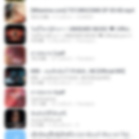
[Witanime.com] TSTJWGCDMS EP 05 HD.mp4
423.2 MB
9 วันที่แล้ว
DOMISR
ไม่มีใครรู้ตัวเรา– UNHEARD MUSIC 🖤| Official Lyric Video | เพลงสู้ชีวิต
ไม่มีใครรู้ตัวเรา– UNHEARD MUSIC 🖤| Official Lyric Video | เพลงสู้ชีวิต
4.8 MB
3 เดือนที่แล้ว
Peeraya L.
สาปสมรส 2.pdf
78.3 MB
18 วันที่แล้ว
Pandarin
KRK - เธอทิ้งฉันไว้ Ft.N/A , HK [Official MV]
KRK - เธอทิ้งฉันไว้ Ft.N/A , HK [Official MV]
4.6 MB
8 เดือนที่แล้ว
นวมินทร์
สาปสมรส 4.pdf
CamScanner
73.1 MB
18 วันที่แล้ว
Pandarin
ฉันมันก็ดีได้แค่นี้
ฉันมันก็ดีได้แค่นี้
4.2 MB
9 เดือนที่แล้ว
D
ເຊົາຮ້ອງເຖົ້າຊິເອົາທໍ່ໃດ (เซาฮ้องเถ้าสิเอาเท่าใด) ບຸນເກີດ ຫນູຫ່ວງ ft. ໂສພາ ຈຸນທະລາ