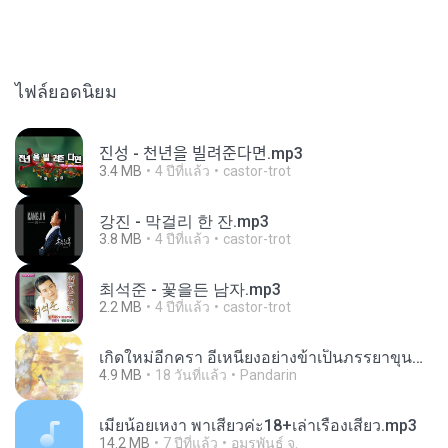
ไฟล์ยอดนิยม
진성 - 천년을 빌려준다면.mp3
3.4 MB
4 ปีที่แล้ว
castor-trot
강진 - 막걸리 한 잔.mp3
3.8 MB
4 ปีที่แล้ว
castor-trot
최석준 - 꽃을든 남자.mp3
2.2 MB
4 ปีที่แล้ว
castor-trot
เกิดใหม่อีกครา อี๋เหนียงอย่างข้าเป็นภรรยาขุนนาง 1_ST.pdf
4.9 MB
18 วันที่แล้ว
Pandarin
เมียน้อยเหงา พาเสียวค่ะ18+เล่าเรื่องเสียว.mp3
14.2 MB
7 ปีที่แล้ว
อมรพันธ์ จ.