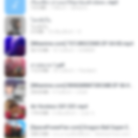
เรื่องเสียว สาแอบให้ลูกน้องผัวเย็ดคะ.mp3
13.6 MB
7 ปีที่แล้ว
lambcr2 ..
โลกทั้งใบ
โลกทั้งใบ
3.4 MB
10 เดือนที่แล้ว
D
[Witanime.com] TSTJWGCDMS EP 04 HD.mp4
567.0 MB
16 วันที่แล้ว
DOMISR
สาปสมรส 1.pdf
112.4 MB
18 วันที่แล้ว
Pandarin
[Witanime.com] RKNGMNNTSRCMB EP 06 HD.mp4
294.8 MB
9 วันที่แล้ว
LOLKI
Air Hostess S01 E01.mp4
174.4 MB
3 เดือนที่แล้ว
민호 이.
[SpacePowerFan.com] Dragon Ball Super EP1 480p.mp4
208.3 MB
ประมาณหนึ่งปีที่แล้ว
AnimezToon.com