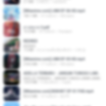
2.1 MB
2 ปีที่แล้ว
Camila A.
[Witanime.com] LNM EP 06 HD.mp4
180.1 MB
10 วันที่แล้ว
MUrabito
สาปสมรส 3.pdf
73.4 MB
18 วันที่แล้ว
Pandarin
REDRED
REDRED
7.2 MB
ประมาณหนึ่งเดือนที่แล้ว
수혁 장.
[Witanime.com] LNM EP 05 HD.mp4
218.6 MB
17 วันที่แล้ว
MUrabito
ADELLA TERBARU - JANGAN TUNGGU LAMA LAMA - GELAS RETAK - OM ADELLA FULL ALBUM TERBARU 2026
ADELLA TERBARU - JANGAN TUNGGU LAMA LAMA - GELAS RETAK - OM ADELLA FULL ALBUM TERBARU 2026
133.0 MB
4 เดือนที่แล้ว
Cuplis
[Witanime.com] BSKHKT EP 01 FHD.mp4
853.0 MB
14 วันที่แล้ว
BLITR