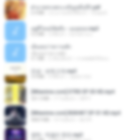
ฝ่าบาททรงพระเจริญหมื่นปี1.pdf
6.4 MB
ประมาณหนึ่งปีที่แล้ว
Orasa K.
อยู่ที่ไหนก็คิดถึง - เมนทอล.mp3
4.2 MB
2 ปีที่แล้ว
มันไม้สาย ม.
เอิ้นเธอว่าความฮัก
เอิ้นเธอว่าความฮัก
4.1 MB
2 เดือนที่แล้ว
ถามพ่อ&#39;พ ม.
진성 - 보릿고개.mp3
3.4 MB
4 ปีที่แล้ว
castor-trot
[Witanime.com] DTRD EP 03 HD.mp4
321.3 MB
17 วันที่แล้ว
DRTY
[Witanime.com] BSKHKT EP 01 HD.mp4
408.9 MB
14 วันที่แล้ว
BLITR
영탁 - 막걸리 한잔.mp3