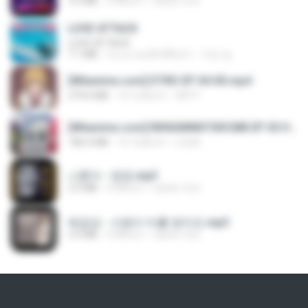
3.2 MB
3 ปีที่แล้ว
castor-trot
LOVE ATTACK
LOVE ATTACK
7.1 MB
ประมาณหนึ่งปีที่แล้ว
지빈 임.
[Witanime.com] DTRD EP 04 HD.mp4
279.0 MB
10 วันที่แล้ว
DRTY
[Witanime.com] RKNGMNNTSRCMB EP 05 HD.mp4
186.0 MB
16 วันที่แล้ว
LOLKI
나훈아 - 영영.mp3
3.5 MB
4 ปีที่แล้ว
castor-trot
배금성 - 사랑이 비를 맞아요.mp3
3.5 MB
4 ปีที่แล้ว
castor-trot