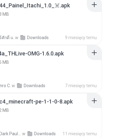
4_Painel_Itachi_1.0_☠️.apk
3 MB
ศักดิ์ แ.
w
Downloads
9 miesięcy temu
4a_THLive-OMG-1.6.0.apk
5 MB
nro C.
w
Downloads
7 miesięcy temu
c4_minecraft-pe-1-1-0-8.apk
2 MB
joana Dark Paulino Dos Santos
w
Downloads
11 miesięcy temu