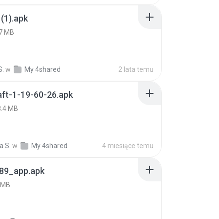
(1).apk
7 MB
S.
w
My 4shared
2 lata temu
ft-1-19-60-26.apk
8.4 MB
a S.
w
My 4shared
4 miesiące temu
89_app.apk
 MB