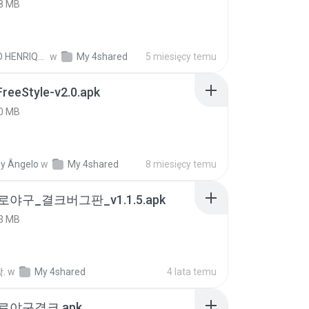
8 MB
PAULO HENRIQUE GOYA EGIDIO
w
My 4shared
5 miesięcy temu
FreeStyle-v2.0.apk
0 MB
y Ângelo
w
My 4shared
8 miesięcy temu
로야구_결크버그판_v1.1.5.apk
3 MB
.
w
My 4shared
4 lata temu
프로야구결크.apk