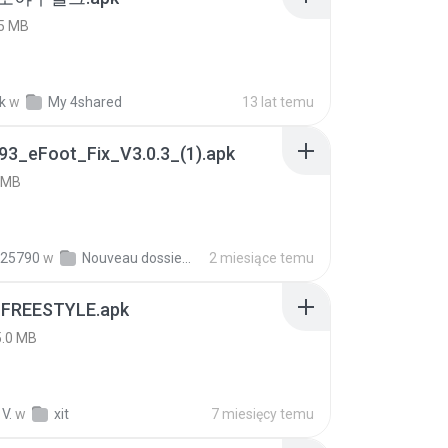
5 MB
k
w
My 4shared
13 lat temu
93_eFoot_Fix_V3.0.3_(1).apk
 MB
25790
w
Nouveau dossier_2
2 miesiące temu
 FREESTYLE.apk
5.0 MB
V.
w
xit
7 miesięcy temu