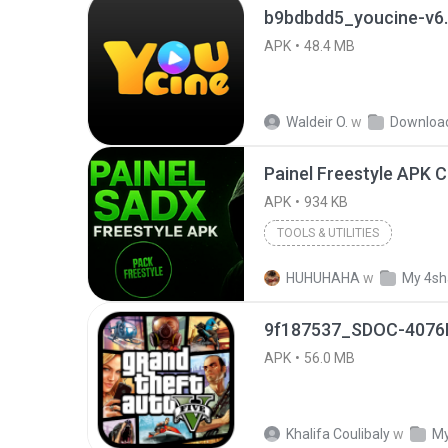
b9bdbdd5_youcine-v6.
APK
48.4 MB
Waldeir O.
w
Downloa
APK
934 KB
TOOLS & UTILITIES
HUHUHAHA
w
My 4sh
APK
56.0 MB
Khalifa Coulibaly
w
My