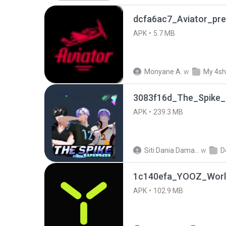
dcfa6ac7_Aviator_pre
APK
5.7 MB
Monyane A.
w
My 4sh
3083f16d_The_Spike_
APK
239.3 MB
Siti Dania Damayanti 1.
w
D
1c140efa_YOOZ_World
APK
102.9 MB