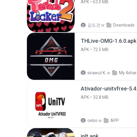
APK
63.0 MB
김도건
w
Downloads
THLive-OMG-1.6.0.apk
APK
72.5 MB
sirawut K.
w
My 4sha
Ativador-unitvfree-5.4
APK
32.8 MB
celso
w
APP
jplt.apk