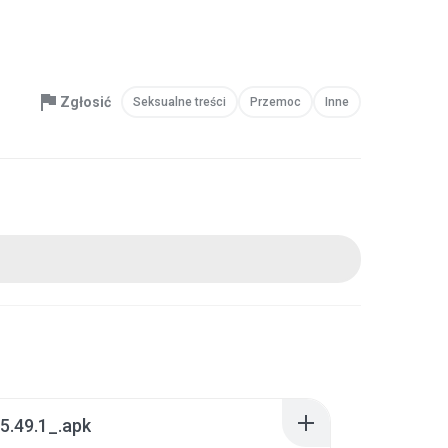
Zgłosić
Seksualne treści
Przemoc
Inne
5.49.1_.apk