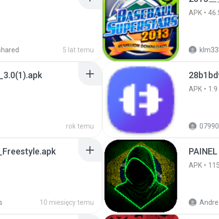
APK
46.
shared
5 lat temu
klm33
3.0(1).apk
28b1bd
APK
1.9
s
rok temu
07990
Freestyle.apk
PAINEL
APK
11
s
10 miesięcy temu
Andre 