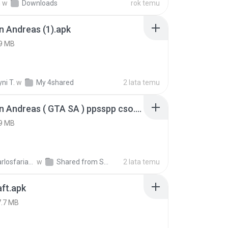
h
w
Downloads
rok temu
 Andreas (1).apk
9 MB
ni T.
w
My 4shared
2 lata temu
GTA San Andreas ( GTA SA ) ppsspp cso.apk
9 MB
ryancarlosfarias M.
w
Shared from SM-A207M
2 lata temu
ft.apk
7.7 MB