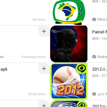
APK
32.
rok temu
Painel-
APK
15.
red
9 miesięcy temu
Rodne
.apk
2012프
APK
37.
29 dni temu
상지 박
2013