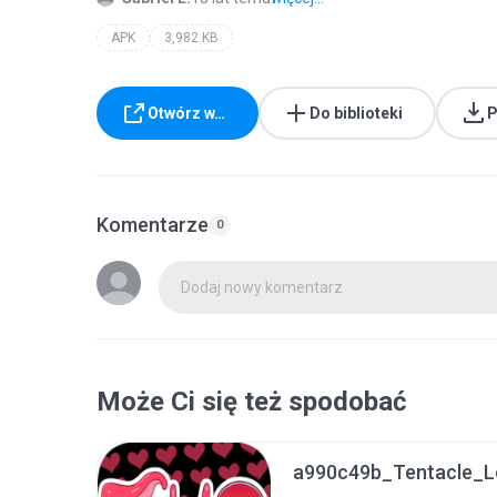
APK
3,982 KB
Otwórz w…
Do biblioteki
P
Komentarze
0
Dodaj nowy komentarz
Może Ci się też spodobać