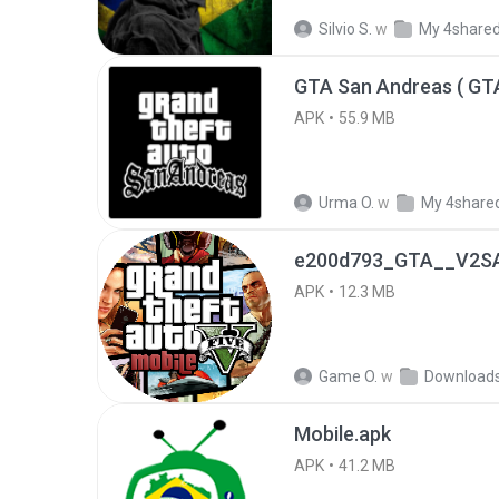
Silvio S.
w
My 4share
APK
55.9 MB
Urma O.
w
My 4share
e200d793_GTA__V2SA
APK
12.3 MB
Game O.
w
Download
Mobile.apk
APK
41.2 MB