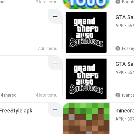
ads
2 lata temu
Bugh
GTA San
APK
55.
7 dni temu
Fossey
APK
55.
 4shared
4 lata temu
reeStyle.apk
minecra
APK
30