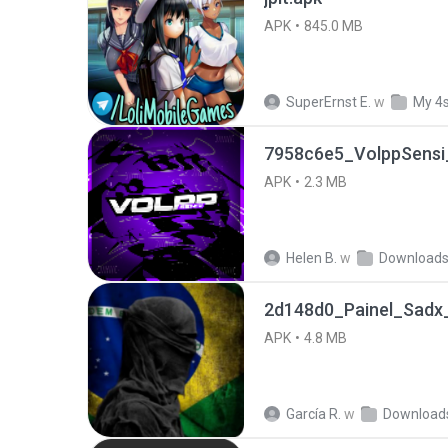
APK
845.0 MB
SuperErnst E.
w
My 4
7958c6e5_VolppSensi_
APK
2.3 MB
Helen B.
w
Download
2d148d0_Painel_Sadx_
APK
4.8 MB
García R.
w
Download