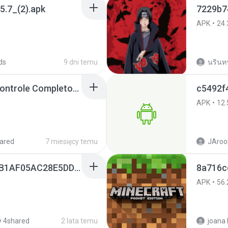
5.7_(2).apk
7229b74
APK
24.
ds
9 dni temu
นรินทร์
Painel Freestyle APK Controle Completo Para Jogadores.apk
c5492f
APK
12.
ared
7 miesięcy temu
JAroo
9f187537_SDOC-4076B1AF05AC28E5DDADC4143E59DB64-07-24-SI. (1).apk
8a716c
APK
56.
 4shared
2 lata temu