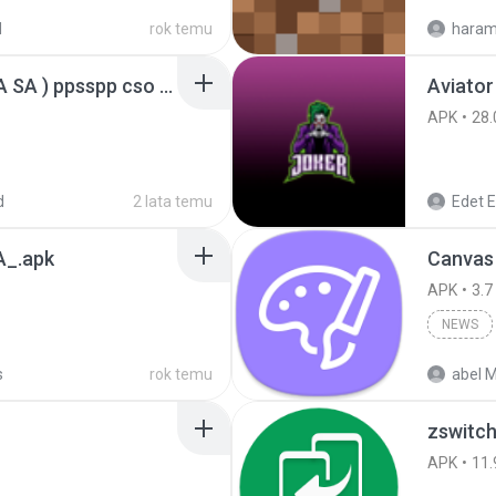
d
rok temu
haram
GTA San Andreas ( GTA SA ) ppsspp cso (1).apk
Aviator
APK
28.
d
2 lata temu
Edet E
_.apk
Canvas
APK
3.7
NEWS
s
rok temu
abel M
zswitch
APK
11.