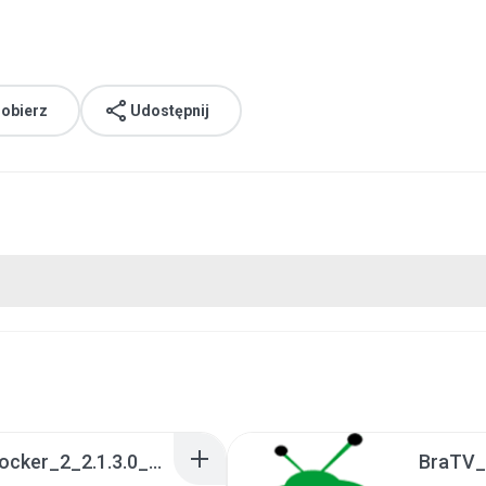
obierz
Udostępnij
a990c49b_Tentacle_Locker_2_2.1.3.0_APKPure (1).apk
BraTV_