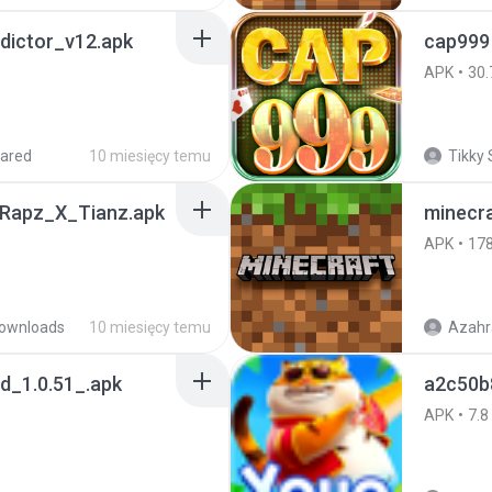
dictor_v12.apk
cap999 
APK
30.
ared
10 miesięcy temu
Tikky 
Rapz_X_Tianz.apk
minecra
APK
17
ownloads
10 miesięcy temu
Azahr
_1.0.51_.apk
a2c50b
APK
7.8