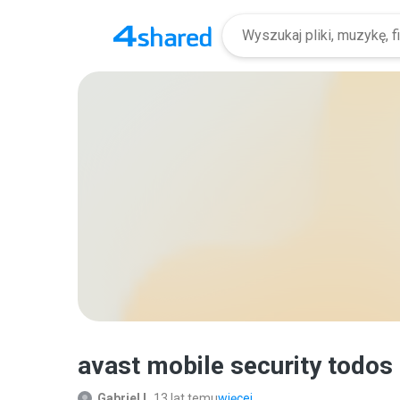
avast mobile security todos
Gabriel L.
13 lat temu
więcej...