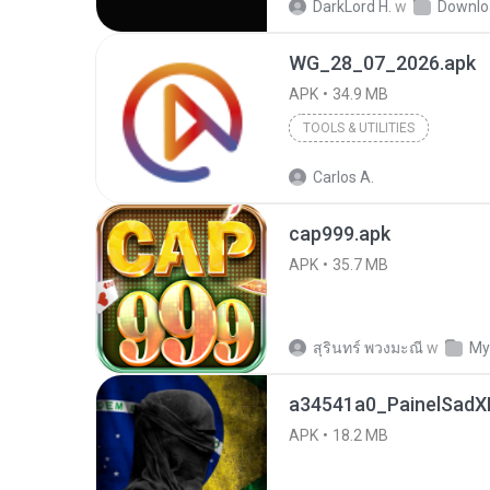
DarkLord H.
w
Downlo
WG_28_07_2026.apk
APK
34.9 MB
TOOLS & UTILITIES
Carlos A.
cap999.apk
APK
35.7 MB
สุรินทร์ พวงมะณี
w
My
a34541a0_PainelSadXF
APK
18.2 MB