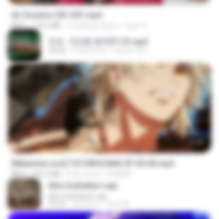
Air Hostess S01 E01.mp4
MP4
174.4 MB
3 miesiące temu
민호 이.
진성 - 천년을 빌려준다면.mp3
03:32
4 lata temu
castor-trot
23:40
[Witanime.com] TSTJWGCDMS EP 05 HD.mp4
MP4
423.2 MB
8 dni temu
DOMISR
Kita Usahakan Lagi
Kita Usahakan Lagi
03:54
rok temu
Fazri M.