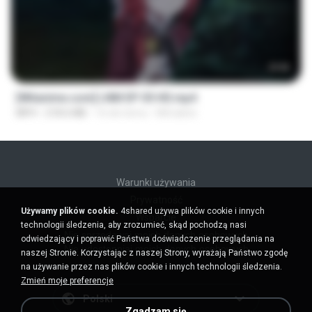
23:50
[Witanime.com] LNM EP 05 HD.mp4
MP4
218.6 MB
16 dni temu
MUrabito
Warunki używania
Prywatność
Używamy plików cookie.
4shared używa plików cookie i innych
Wsparcie
technologii śledzenia, aby zrozumieć, skąd pochodzą nasi
Nie sprzedawaj moich danych osobowych
odwiedzający i poprawić Państwa doświadczenie przeglądania na
Nie udostępniaj moich danych osobowych
naszej Stronie. Korzystając z naszej Strony, wyrażają Państwo zgodę
na używanie przez nas plików cookie i innych technologii śledzenia.
Zmień moje preferencje
Polski
Zgadzam się