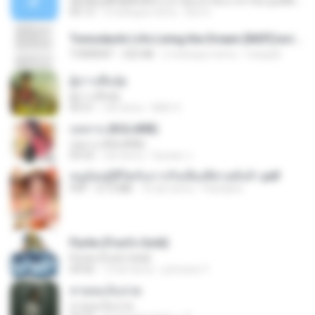
ເຊົາຮ້ອງເຖົ້າຊິເອົາທໍ່ໃດ (เซาฮ้องเถ้าสิเอาเท่าใด) ບຸນເກີດ ຫນູຫ່ວງ ft. ໂສພາ ຈຸນທະລາ
05:13
2 miesiące temu
But G.
Tomodachi Life Living the Dream [NSP].torrent
TORRENT
252 KB
2 miesiące temu
margob
ผู้บ่าวเสื้อปุ๋ย
ผู้บ่าวเสื้อปุ๋ย
04:31
rok temu
Mith 9.
กุหลาบ (KULARB)
กุหลาบ (KULARB)
03:55
rok temu
Suwan J.
หนูน้อยสู้ชีวิตกับภารกิจเลี้ยงพี่ชายทั้งห้า.pdf
PDF
27.2 MB
16 dni temu
Pandarin
Pyrite (Fool's Gold)
Pyrite (Fool's Gold)
04:06
12 lat temu
princess Y.
สายลมเจ็บปวด
สายลมเจ็บปวด