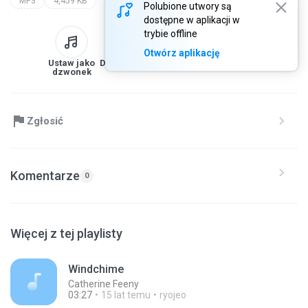
MP3
4,459 KB
Polubione utwory są
dostępne w aplikacji w
trybie offline
Otwórz aplikację
Ustaw jako
Do biblioteki
Pobierz
Udostępnij
dzwonek
Zgłosić
Komentarze
0
Więcej z tej playlisty
Windchime
Catherine Feeny
03:27
15 lat temu
ryojeo