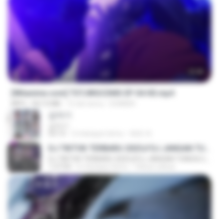
23:40
[Witanime.com] TSTJWGCDMS EP 04 HD.mp4
MP4
567.0 MB
15 dni temu
DOMISR
갑자기
갑자기
03:15
2 miesiące temu
복희 박.
DJ TIKTOK TERBARU 2025🎵DJ JANGAN TUNGGU LAMA LAMA NANTI LAMA LAMA 🎵DJ SEDIA AKU SEBELUM HUJAN
DJ TIKTOK TERBARU 2025🎵DJ JANGAN TUNGGU LAMA LAMA NANTI LAMA LAMA 🎵DJ SEDIA AKU SEBELUM HUJAN
1:27:03
6 miesięcy temu
Yahya Lahiya