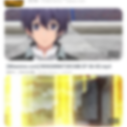
03:34
4 lata temu
castor-trot
23:40
[Witanime.com] RKNGMNNTSRCMB EP 06 HD.mp4
MP4
294.8 MB
8 dni temu
LOLKI
23:03