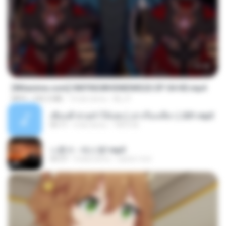
23:42
[Witanime.com] HMYNGWHSNIDMS2S EP 04 HD.mp4
MP4
235.5 MB
14 dni temu
KILJY
เพื่อนพี่ ช่วยทำให้เสด ( เล่าเรื่องเสียว ) 201.mp3
05:11
6 lat temu
TNP2 M.
나훈아 - 테스형!.mp3
04:37
4 lata temu
castor-trot