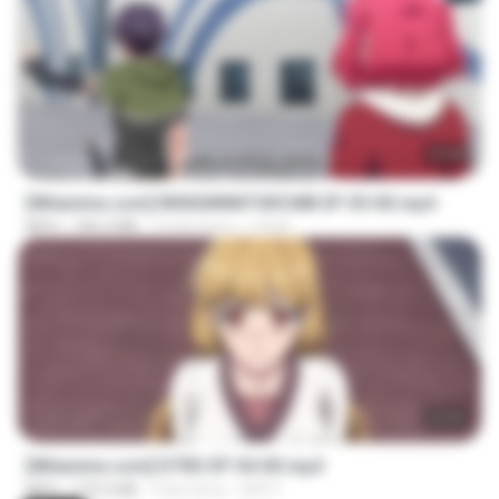
23:40
[Witanime.com] RKNGMNNTSRCMB EP 05 HD.mp4
MP4
186.0 MB
15 dni temu
LOLKI
23:03
[Witanime.com] DTRD EP 04 HD.mp4
MP4
279.0 MB
9 dni temu
DRTY