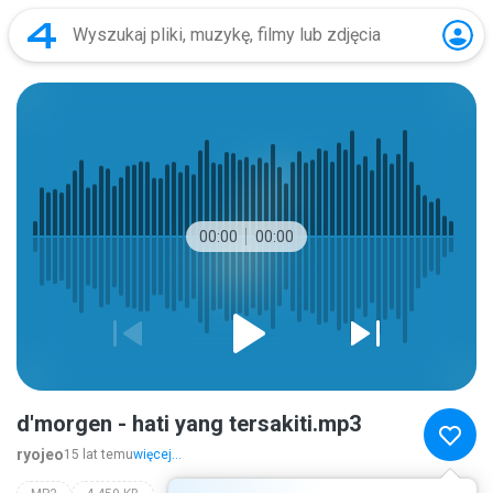
00:00
00:00
d'morgen - hati yang tersakiti.mp3
ryojeo
15 lat temu
więcej...