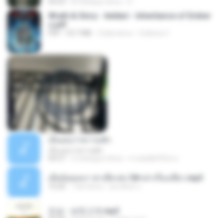
04:23
8 miesięcy temu
D
Wrath & Glory - Aeldari - Inheritance of Ember
s.pdf
PDF
53.7 MB
2 lata temu
federico f
เอิ้นเธอว่าความฮัก
เอิ้นเธอว่าความฮัก
04:27
2 miesiące temu
ถามพ่อ&#39;พ ม.
เมียน้อยเหงา พาเสียวค่ะ18+เล่าเรื่องเสียว.mp3
10:20
7 lat temu
อมรพันธ์ จ.
진성 - 보릿고개.mp3