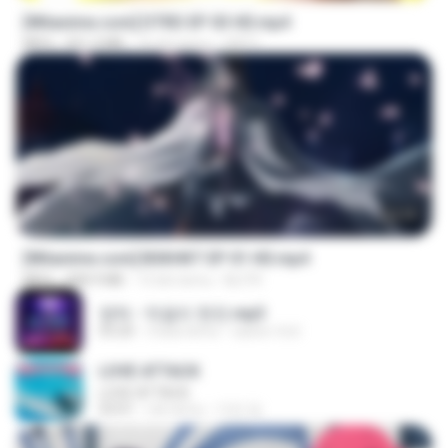
[Witanime.com] DTRD EP 03 HD.mp4
MP4
321.3 MB
16 dni temu
DRTY
24:35
[Witanime.com] BSKHKT EP 01 HD.mp4
MP4
408.9 MB
13 dni temu
BLITR
영탁 - 막걸리 한잔.mp3
03:20
3 lata temu
castor-trot
LOVE ATTACK
LOVE ATTACK
03:01
rok temu
지빈 임.