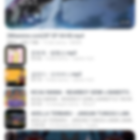
23:45
[Witanime.com] BT EP 04 HD.mp4
MP4
248.7 MB
13 dni temu
BAXK
문희옥 - 평행선.mp3
03:06
4 lata temu
castor-trot
금잔디 - 오라버니.mp3
03:10
4 lata temu
castor-trot
KICAU MANIA - NDARBOY GENK x BANDITOZ YAOW 86 (OFFICIAL LYRIC VIDEO) GAS POL NDANGAK
KICAU MANIA - NDARBOY GENK x BANDITOZ YAOW 86 (OFFICIAL LYRIC VIDEO) GAS POL NDANGAK
03:50
3 miesiące temu
Rina P.
ADELLA TERBARU - JANGAN TUNGGU LAMA LAMA - GELAS RETAK - OM ADELLA FULL ALBUM TERBARU 2026
ADELLA TERBARU - JANGAN TUNGGU LAMA LAMA - GELAS RETAK - OM ADELLA FULL ALBUM TERBARU 2026
2:44:42
4 miesiące temu
Cuplis