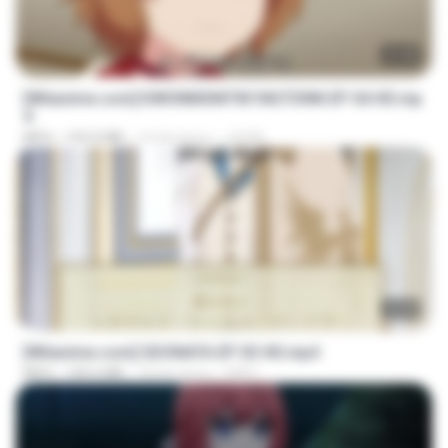
23:40
[Witanime.com] KWONMSNITIK1NGTDNN EP 04 HD.mp
4
MP4
192.0 MB
14 dni temu
JUVIA
23:40
[Witanime.com] SDONATA EP 03 HD.mp4
MP4
140.6 MB
18 dni temu
GRET