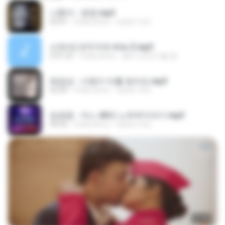
나훈아 - 영영.mp3
03:41
4 lata temu
castor-trot
신유리) 유두자위 A to Z.mp3
2:41:23
2 lata temu
좀비고4인커플 좀.
배금성 - 사랑이 비를 맞아요.mp3
03:39
4 lata temu
castor-trot
임영웅 - 어느 60대 노부부이야기.mp3
04:52
4 lata temu
castor-trot
27:46