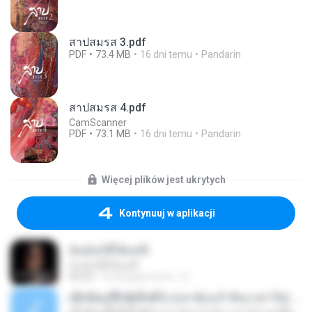
สาปสมรส 3.pdf
PDF
73.4 MB
16 dni temu
Pandarin
สาปสมรส 4.pdf
CamScanner
PDF
73.1 MB
16 dni temu
Pandarin
Więcej plików jest ukrytych
Kontynuuj w aplikacji
ฉันมันก็ดีได้แค่นี้
ฉันมันก็ดีได้แค่นี้
04:32
9 miesięcy temu
D
ເຊົາຮ້ອງເຖົ້າຊິເອົາທໍ່ໃດ (เซาฮ้องเถ้าสิเอาเท่าใด) ບຸນເກີດ ຫນູຫ່ວງ ft. ໂສພາ ຈຸນທະລາ