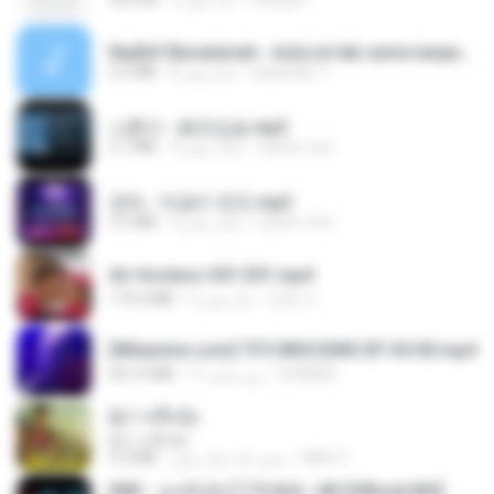
Nadhif Basalamah - kota ini tak sama tanpamu (Official Lyric Video).mp3
4.2 MB
8 ماه پیش
sukandar T.
나훈아 - 붉은입술.mp3
3.1 MB
4 سال پیش
castor-trot
영탁 - 막걸리 한잔.mp3
3.2 MB
3 سال پیش
castor-trot
Air Hostess S01 E01.mp4
174.4 MB
3 ماه پیش
민호 이.
[Witanime.com] TSTJWGCDMS EP 04 HD.mp4
567.0 MB
17 روز پیش
DOMISR
ผู้บ่าวเสื้อปุ๋ย
ผู้บ่าวเสื้อปุ๋ย
5.2 MB
حدود یک سال پیش
Mith 9.
KRK - เธอทิ้งฉันไว้ Ft.N/A , HK [Official MV]