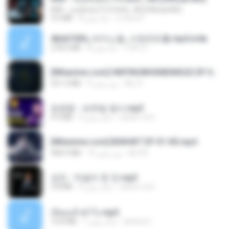
KRK - เธอทิ้งฉันไว้ Ft.N/A , HK [Official MV]
4.6 MB
8 ماه پیش
นวมินทร์
4b6d7436_바이노럴_사정컨트롤.mp4.m4a
278.6 MB
8 ماه پیش
누빠 모.
[Witanime.com] HMYNGWHSNIDMS2S EP 05 HD.mp4
251.4 MB
9 روز پیش
KILJY
임영웅 - 보랏빛 엽서.mp3
4.4 MB
4 سال پیش
castor-trot
[Witanime.com] BSKHKT EP 01 HD.mp4
408.9 MB
16 روز پیش
BLITR
강진 - 막걸리 한 잔.mp3
3.8 MB
4 سال پیش
castor-trot
เงี่ยนแล้วทำไง.mp3
10.8 MB
7 سال پیش
lambcr2 ..