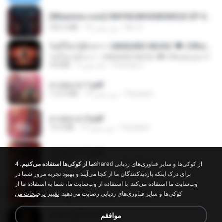
[Witanime.com] HMYNGWHSNIDMS2S EP 04 HD.mp4
235.5 MB
16 روز پیش
KILJY
ไม่มีใครรู้ตัวเรา– UNHEARD MUSIC 🖤| Official Lyric Video | เพลงสู้ชีวิต
ไม่มีใครรู้ตัวเรา– UNHEARD MUSIC 🖤| Official Lyric Video | เพลงสู้ชีวิต
4.8 MB
3 ماه پیش
Peeraya L.
สาปสมรส 1.pdf
112.4 MB
19 روز پیش
Pandarin
สาปสมรส 3.pdf
73.4 MB
19 روز پیش
Pandarin
สาปสมรส 2.pdf
78.3 MB
19 روز پیش
Pandarin
ما از کوکی‌ها استفاده می‌کنیم.
4shared از کوکی‌ها و سایر فناوری‌های ردیابی
برای درک اینکه بازدیدکنندگان ما از کجا می‌آیند و بهبود تجربه مرور شما در
สาปสมรส 4.pdf
وب‌سایت ما استفاده می‌کند. با استفاده از وب‌سایت ما، شما به استفاده ما از
CamScanner
کوکی‌ها و سایر فناوری‌های ردیابی رضایت می‌دهید.
تغییر ترجیحات من
73.1 MB
19 روز پیش
Pandarin
ฉันมันก็ดีได้แค่นี้
موافقم