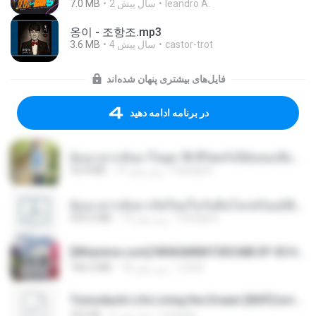
7.0 MB
2 سال پیش
leandro A.
옹이 - 조항조.mp3
3.6 MB
4 سال پیش
castor-trot
فایل‌های بیشتری پنهان شده‌اند
در برنامه ادامه دهید
ย้อนเวลากลับมาในยุค 70 ชีวิตครั้งนี้ฉันขอเลือกเอง จบ.pdf
32.8 MB
19 روز پیش
Pandarin
ย้อนเวลากลับมาเกิดใหม่ในวันสิ้นโลกพร้อมมิติส่วนตัว 1-443 [จบ] - 揍趴长颈鹿.pdf
499.6 MB
19 روز پیش
Pandarin
[Witanime.com] RKNGMNNTSRCMB EP 05 HD.mp4
186.0 MB
18 روز پیش
LOLKI
Tomodachi Life Living the Dream [NSP].torrent
252 KB
2 ماه پیش
margob