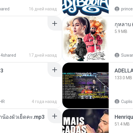
hared
16 дней назад
prince
กุหลาบ
5.9 MB
 4shared
17 дней назад
Suwan
3
133.0 MB
HR
4 года назад
Cuplis
ูกน้องผัวเย็ดคะ.mp3
51.4 MB