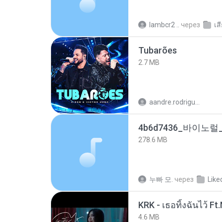
lambcr2 ..
через
เส
Tubarões
2.7 MB
aandre.rodrigues
278.6 MB
누빠 모.
через
Like
4.6 MB