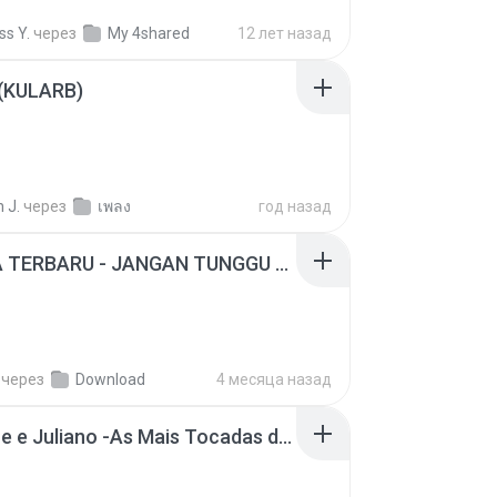
ss Y.
через
My 4shared
12 лет назад
 (KULARB)
 J.
через
เพลง
год назад
ADELLA TERBARU - JANGAN TUNGGU LAMA LAMA - GELAS RETAK - OM ADELLA FULL ALBUM TERBARU 2026
через
Download
4 месяца назад
Henrique e Juliano -As Mais Tocadas do Henrique e Juliano 2021 -Top Sertanejo 2021,Cd Completo 2021