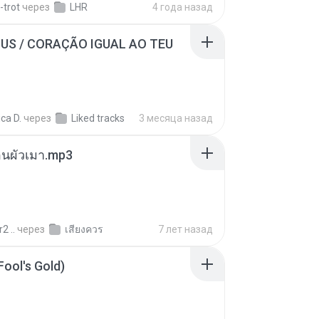
-trot
через
LHR
4 года назад
SUS / CORAÇÃO IGUAL AO TEU
ca D.
через
Liked tracks
3 месяца назад
ตอนผัวเมา.mp3
2 ..
через
เสียงควร
7 лет назад
Fool's Gold)