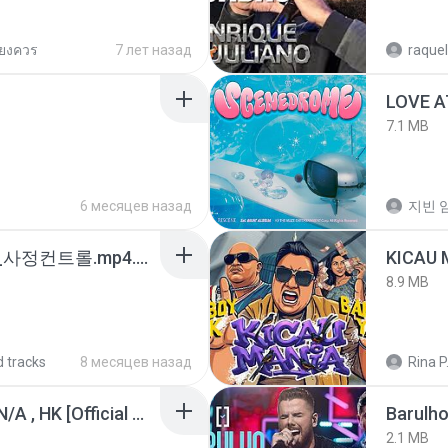
ียงควร
7 лет назад
raquel
LOVE 
7.1 MB
6 месяцев назад
지빈 임
4b6d7436_바이노럴_사정컨트롤.mp4.m4a
8.9 MB
d tracks
8 месяцев назад
Rina P
KRK - เธอทิ้งฉันไว้ Ft.N/A , HK [Official MV]
Barulho
2.1 MB