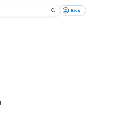
Вход
а