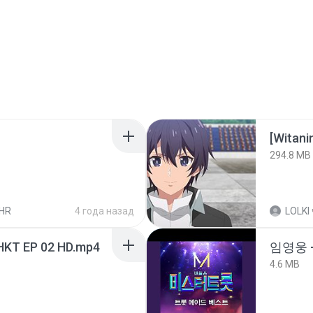
294.8 MB
HR
4 года назад
LOLKI
HKT EP 02 HD.mp4
임영웅 
4.6 MB