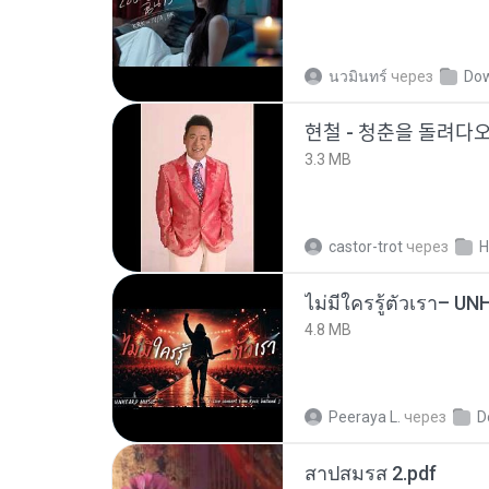
นวมินทร์
через
Do
현철 - 청춘을 돌려ᄃ
3.3 MB
castor-trot
через
H
4.8 MB
Peeraya L.
через
D
สาปสมรส 2.pdf