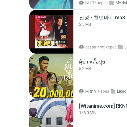
BLITR
через
My 4s
진성 - 천년바위.mp3
2.5 MB
castor-trot
через
L
ผู้บ่าวเสื้อปุ๋ย
5.2 MB
Mith 9.
через
Liked
186.0 MB