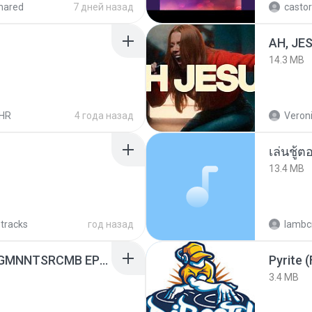
hared
7 дней назад
castor
AH, JE
14.3 MB
HR
4 года назад
Veroni
เล่นชู้
13.4 MB
 tracks
год назад
lambcr
[Witanime.com] RKNGMNNTSRCMB EP 05 HD.mp4
Pyrite (
3.4 MB