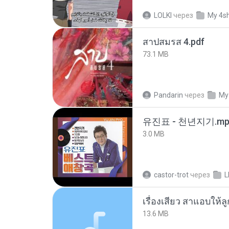
LOLKI
через
My 4s
สาปสมรส 4.pdf
73.1 MB
Pandarin
через
My
유진표 - 천년지기.mp
3.0 MB
castor-trot
через
L
เรื่องเสียว สาแอบให้ล
13.6 MB