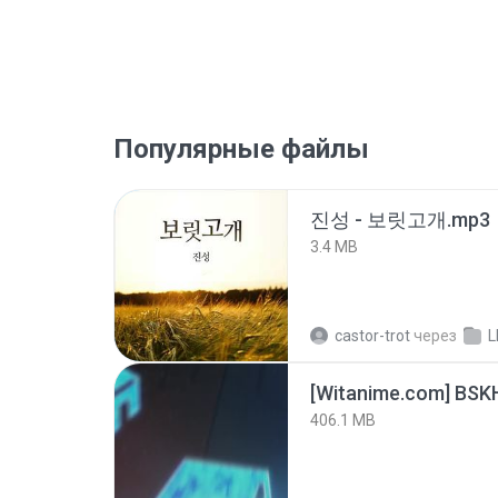
Популярные файлы
진성 - 보릿고개.mp3
3.4 MB
castor-trot
через
L
[Witanime.com] BSK
406.1 MB