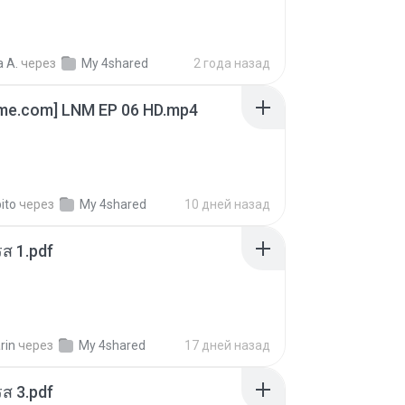
 A.
через
My 4shared
2 года назад
ime.com] LNM EP 06 HD.mp4
ito
через
My 4shared
10 дней назад
ส 1.pdf
rin
через
My 4shared
17 дней назад
ส 3.pdf