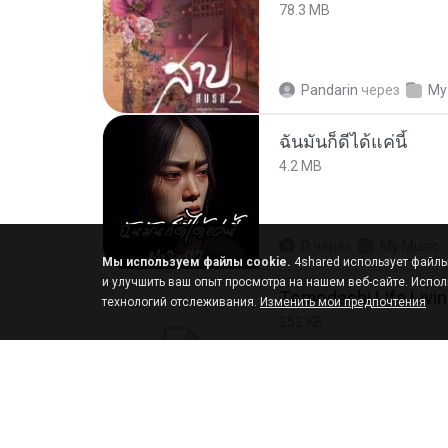
78.3 MB
Pandarin
через
My
ฉันมันก็ดีได้แค่นี้
4.2 MB
D
через
My Music
Мы используем файлы cookie.
4shared использует файлы 
и улучшить ваш опыт просмотра на нашем веб-сайте. Испол
технологий отслеживания.
Изменить мои предпочтения
252 KB
margob
через
My 