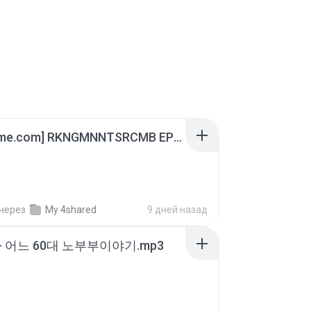
[Witanime.com] RKNGMNNTSRCMB EP 06 HD.mp4
через
My 4shared
9 дней назад
- 어느 60대 노부부이야기.mp3