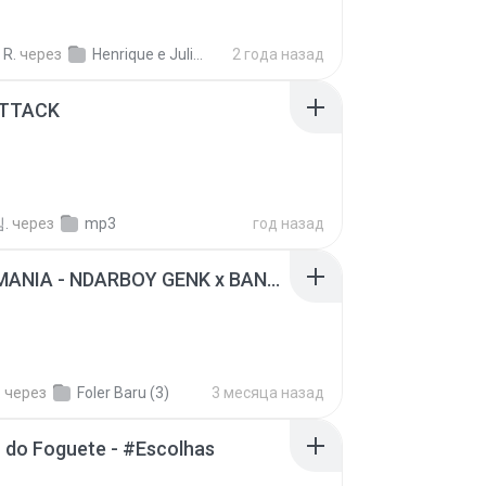
 R.
через
Henrique e Juliano
2 года назад
ATTACK
.
через
mp3
год назад
KICAU MANIA - NDARBOY GENK x BANDITOZ YAOW 86 (OFFICIAL LYRIC VIDEO) GAS POL NDANGAK
.
через
Foler Baru (3)
3 месяца назад
 do Foguete - #Escolhas