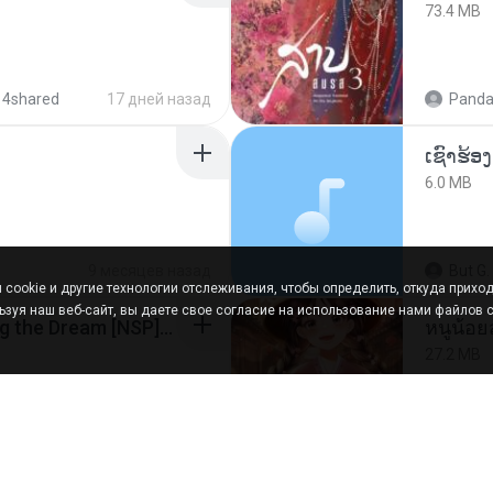
73.4 MB
 4shared
17 дней назад
Panda
6.0 MB
9 месяцев назад
But G.
cookie и другие технологии отслеживания, чтобы определить, откуда приход
ьзуя наш веб-сайт, вы даете свое согласие на использование нами файлов c
Tomodachi Life Living the Dream [NSP].torrent
27.2 MB
4shared
2 месяца назад
Panda