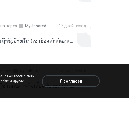
rin
через
My 4shared
17 дней назад
ເຊົາຮ້ອງເຖົ້າຊິເອົາທໍ່ໃດ (เซาฮ้องเถ้าสิเอาเท่าใด) ບຸນເກີດ ຫນູຫ່ວງ ft. ໂສພາ ຈຸນທະລາ
через
My 4shared
2 месяца назад
ят наши посетители,
Я согласен
ookie и других
หนูน้อยสู้ชีวิตกับภารกิจเลี้ยงพี่ชายทั้งห้า.pdf
rin
через
My 4shared
17 дней назад