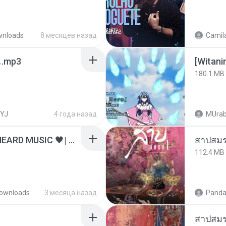
wnloads
8 месяцев назад
Camila
ᅡ오.mp3
[Witan
180.1 MB
YJ
4 года назад
MUrab
ไม่มีใครรู้ตัวเรา– UNHEARD MUSIC 🖤| Official Lyric Video | เพลงสู้ชีวิต
สาปสมร
112.4 MB
ownloads
3 месяца назад
Panda
สาปสมร