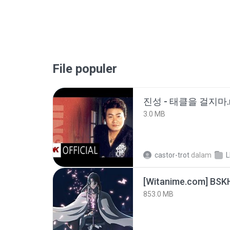
File populer
진성 - 태클을 걸지마.
3.0 MB
castor-trot
dalam
[Witanime.com] BSK
853.0 MB