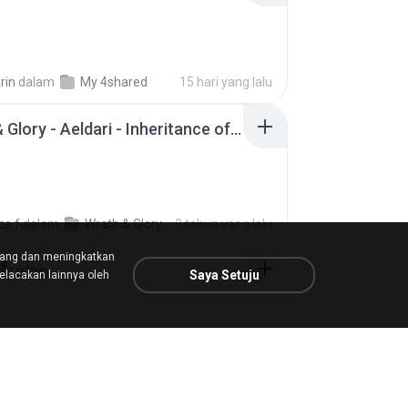
rin
dalam
My 4shared
15 hari yang lalu
Wrath & Glory - Aeldari - Inheritance of Embers.pdf
co f
dalam
Wrath & Glory
2 tahun yang lalu
tang dan meningkatkan
จ็บปวด
Saya Setuju
lacakan lainnya oleh
am
My Music
8 bulan yang lalu