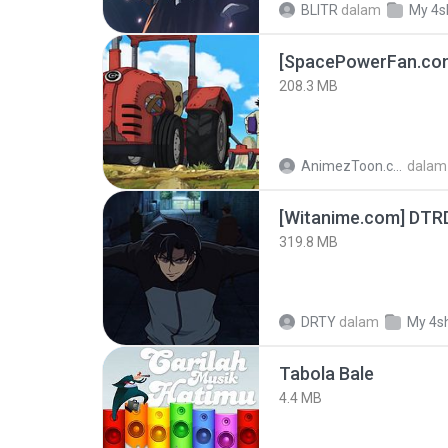
BLITR
dalam
My 4s
208.3 MB
AnimezToon.com
dalam
[Witanime.com] DTR
319.8 MB
DRTY
dalam
My 4s
Tabola Bale
4.4 MB