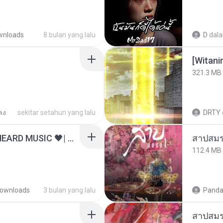
wnloads
8 bulan yang lalu
D
dal
[Witan
321.3 MB
ลง
sekitar setahun yang lalu
DRTY
ไม่มีใครรู้ตัวเรา– UNHEARD MUSIC 🖤| Official Lyric Video | เพลงสู้ชีวิต
สาปสมร
112.4 MB
ownloads
3 bulan yang lalu
Panda
สาปสมร