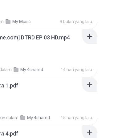
am
My Music
9 bulan yang lalu
ime.com] DTRD EP 03 HD.mp4
dalam
My 4shared
14 hari yang lalu
ส 1.pdf
rin
dalam
My 4shared
15 hari yang lalu
ส 4.pdf