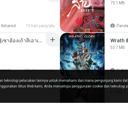
73.1 MB
 4shared
15 hari yang lalu
Panda
ເຊົາຮ້ອງເຖົ້າຊິເອົາທໍ່ໃດ (เซาฮ้องเถ้าสิเอาเท่าใด) ບຸນເກີດ ຫນູຫ່ວງ ft. ໂສພາ ຈຸນທະລາ
53.7 MB
hared
2 bulan yang lalu
federi
n teknologi pelacakan lainnya untuk memahami dari mana pengunjung kami da
สายลมเ
ggunakan Situs Web kami, Anda menyetujui penggunaan cookie dan teknologi pe
4.0 MB
2 bulan yang lalu
D
dal