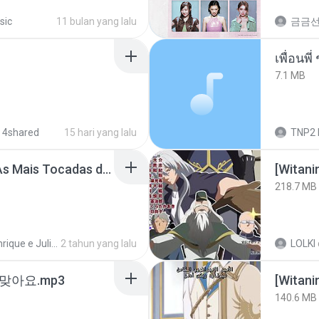
sic
11 bulan yang lalu
금금
7.1 MB
 4shared
15 hari yang lalu
TNP2 
Henrique e Juliano -As Mais Tocadas do Henrique e Juliano 2021 -Top Sertanejo 2021,Cd Completo 2021
218.7 MB
Henrique e Juliano
2 tahun yang lalu
LOLKI
맞아요.mp3
[Witan
140.6 MB