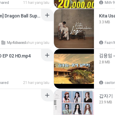
hared
11 hari yang lalu
Mith 9
[SpacePowerFan.com] Dragon Ball Super EP1 480p.mp4
Kita Us
3.3 MB
My 4shared
sekitar setahun yang lalu
Fazri 
D EP 02 HD.mp4
김용임
2.8 MB
hared
21 hari yang lalu
castor
갑자기
23.9 MB