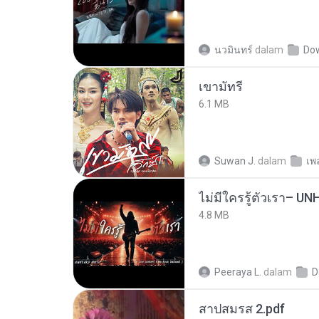
นวมินทร์
dalam
Do
เขามัทรี
6.1 MB
Suwan J.
dalam
เพ
4.8 MB
Peeraya L.
dalam
D
สาปสมรส 2.pdf