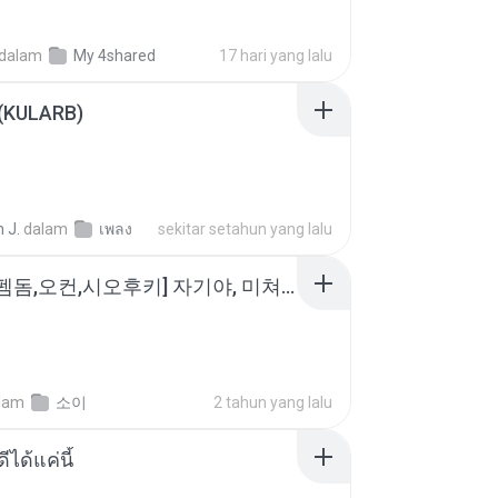
dalam
My 4shared
17 hari yang lalu
 (KULARB)
 J.
dalam
เพลง
sekitar setahun yang lalu
소이 - [펨돔,오컨,시오후키] 자기야, 미쳐볼래 #남성향 #ASMR #펨돔 #여공남수 #19금.mp3
lam
소이
2 tahun yang lalu
ีได้แค่นี้