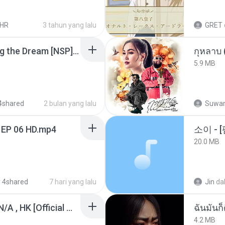
LHR
3 tahun yang lalu
GRET
Tomodachi Life Living the Dream [NSP].torrent
กุหลาบ
5.9 MB
4shared
2 bulan yang lalu
Suwan
 EP 06 HD.mp4
20.0 MB
 4shared
7 hari yang lalu
Jin
da
KRK - เธอทิ้งฉันไว้ Ft.N/A , HK [Official MV]
ฉันมันก็ด
4.2 MB