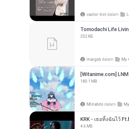
castor-trot
dalam
252 KB
margob
dalam
My 
[Witanime.com] LNM
180.1 MB
MUrabito
dalam
My
4.6 MB