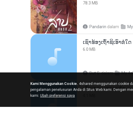
78.3 MB
Pandarin
dalam
My
6.0 MB
But G.
dalam
My 4s
Kami Menggunakan Cookie.
4shared menggunakan cookie da
เอิ้นเธอว่าความฮัก
pengalaman penelusuran Anda di Situs Web kami. Dengan men
4.1 MB
kami.
Ubah preferensi saya
ถามพ่อ&#39;พ ม.
dalam