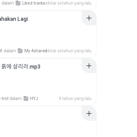
.
dalam
Liked tracks
sekitar setahun yang lalu
ahakan Lagi
M.
dalam
My 4shared
sekitar setahun yang lalu
 - 흙에 살리라.mp3
-trot
dalam
HYJ
4 tahun yang lalu