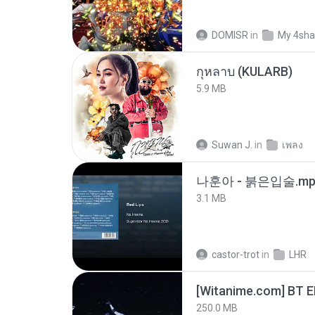
DOMISR
in
My 4sha
กุหลาบ (KULARB)
5.9 MB
Suwan J.
in
เพลง
나훈아 - 붉은입술.mp
3.1 MB
castor-trot
in
LHR
[Witanime.com] BT 
250.0 MB