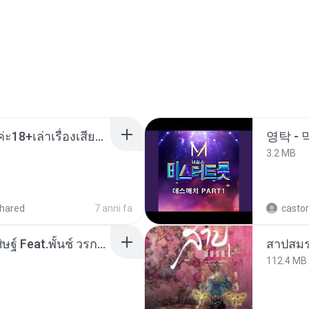
เมียน้อยเหงา พาเสียวค่ะ18+เล่าเรื่องเสียว.mp3
영탁 - 
3.2 MB
hared
7 anni fa
castor
หม้อหุงข้าว - โจอี้ ภูวศิษฐ์ Feat.พั้นช์ วรกาญจน์-315237.mp3
สาปสมร
112.4 MB