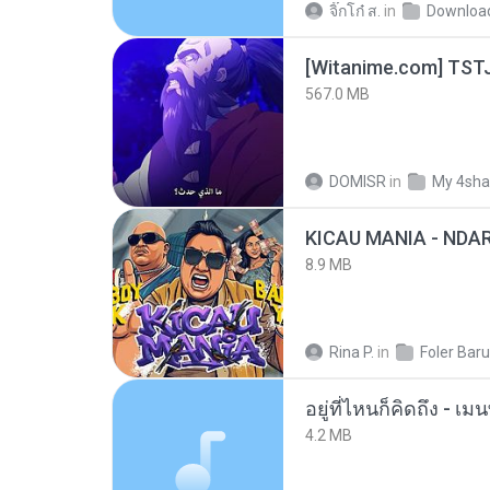
จิ๊กโก๋ ส.
in
Downloa
567.0 MB
DOMISR
in
My 4sha
8.9 MB
Rina P.
in
Foler Baru
อยู่ที่ไหนก็คิดถึง - 
4.2 MB