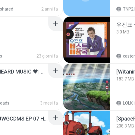
shared
2 anni fa
TNP2 
유진표 
3.0 MB
s
23 giorni fa
castor
ไม่มีใครรู้ตัวเรา– UNHEARD MUSIC 🖤| Official Lyric Video | เพลงสู้ชีวิต
183.7 MB
oads
3 mesi fa
LOLKI
[Witanime.com] TSTJWGCDMS EP 07 HD.mp4
208.3 MB