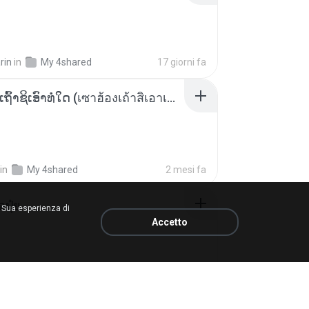
rin
in
My 4shared
17 giorni fa
ເຊົາຮ້ອງເຖົ້າຊິເອົາທໍ່ໃດ (เซาฮ้องเถ้าสิเอาเท่าใด) ບຸນເກີດ ຫນູຫ່ວງ ft. ໂສພາ ຈຸນທະລາ
in
My 4shared
2 mesi fa
้อปุ๋ย
a Sua esperienza di
Accetto
.
in
Liked tracks
circa un anno fa