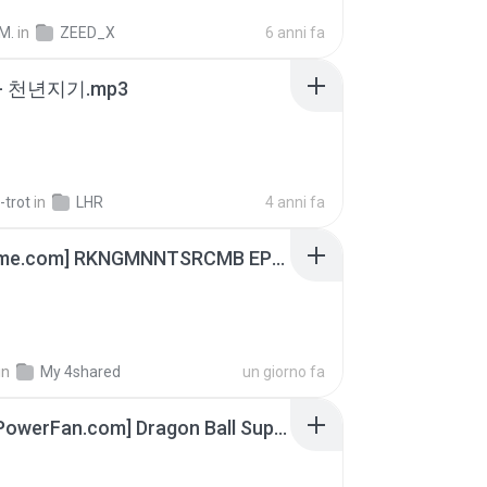
M.
in
ZEED_X
6 anni fa
- 천년지기.mp3
-trot
in
LHR
4 anni fa
[Witanime.com] RKNGMNNTSRCMB EP 07 HD.mp4
in
My 4shared
un giorno fa
[SpacePowerFan.com] Dragon Ball Super EP1 480p.mp4