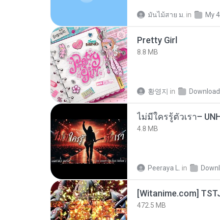
มันไม้สาย ม.
in
My 4
Pretty Girl
8.8 MB
황영지
in
Download
4.8 MB
Peeraya L.
in
Downl
472.5 MB