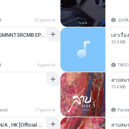
d
21 giorni fa
JUVIA
[Witanime.com] RKNGMNNTSRCMB EP 06 HD.mp4
เล่าเรื
33.4 MB
d
9 giorni fa
TNP2 
สาปสมร
73.4 MB
ared
17 giorni fa
Panda
KRK - เธอทิ้งฉันไว้ Ft.N/A , HK [Official MV]
สาปสมร