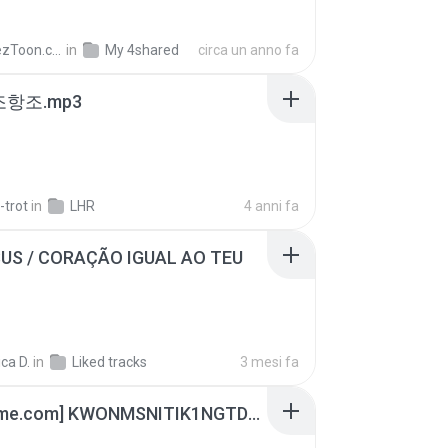
AnimezToon.com
in
My 4shared
circa un anno fa
조항조.mp3
-trot
in
LHR
4 anni fa
SUS / CORAÇÃO IGUAL AO TEU
ca D.
in
Liked tracks
3 mesi fa
[Witanime.com] KWONMSNITIK1NGTDNN EP 05 HD.mp4