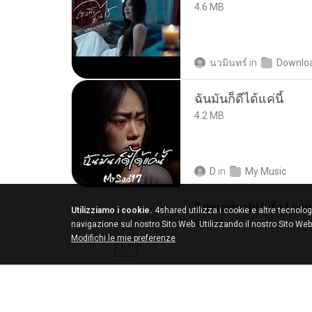
4.6 MB
นวมินทร์
in
Downlo
ฉันมันก็ดีได้แค่นี้
4.2 MB
D
in
My Music
Utilizziamo i cookie.
4shared utilizza i cookie e altre tecnolog
252 KB
navigazione sul nostro Sito Web. Utilizzando il nostro Sito Web
Modifichi le mie preferenze
margob
in
My 4sha