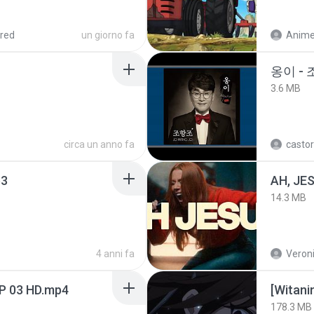
red
un giorno fa
옹이 - 
3.6 MB
circa un anno fa
castor
3
AH, JE
14.3 MB
4 anni fa
Veroni
EP 03 HD.mp4
178.3 MB