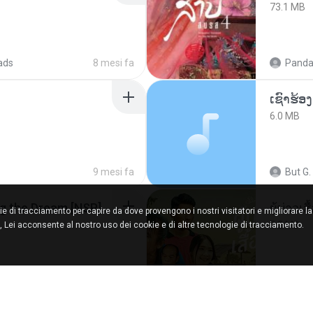
73.1 MB
ads
8 mesi fa
Panda
6.0 MB
9 mesi fa
But G.
Tomodachi Life Living the Dream [NSP].torrent
ผู้บ่าวเสื
ie di tracciamento per capire da dove provengono i nostri visitatori e migliorare l
5.2 MB
, Lei acconsente al nostro uso dei cookie e di altre tecnologie di tracciamento.
red
2 mesi fa
Mith 9