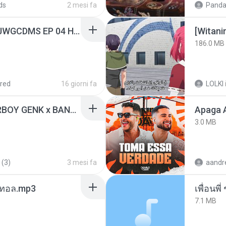
ds
2 mesi fa
Panda
[Witanime.com] TSTJWGCDMS EP 04 HD.mp4
186.0 MB
red
16 giorni fa
LOLKI
KICAU MANIA - NDARBOY GENK x BANDITOZ YAOW 86 (OFFICIAL LYRIC VIDEO) GAS POL NDANGAK
Apaga 
3.0 MB
 (3)
3 mesi fa
เมนทอล.mp3
7.1 MB