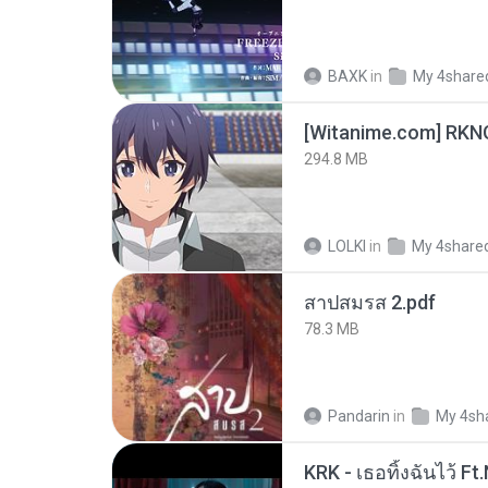
BAXK
in
My 4share
294.8 MB
LOLKI
in
My 4share
สาปสมรส 2.pdf
78.3 MB
Pandarin
in
My 4sh