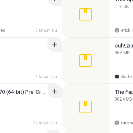
1.16 GB
red
3 tahun lalu
erick_
ouh!.zi
95.6 MB
4 tahun lalu
vladim
Sony Vegas Pro 12.0.770 (64-bit) Pre-Cracked.zip
The Fap
302.4 MB
12 tahun lalu
raulm