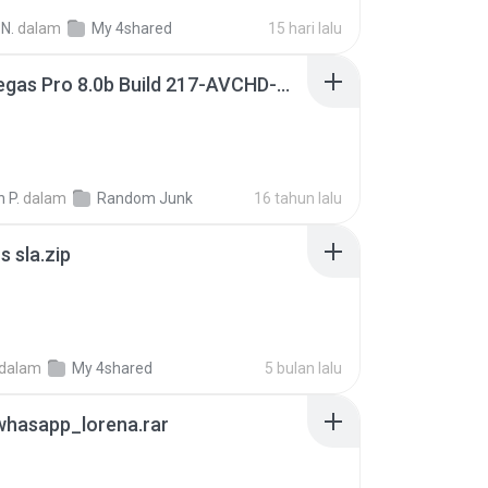
N.
dalam
My 4shared
15 hari lalu
Sony Vegas Pro 8.0b Build 217-AVCHD-MPG-AC3 FIXED.7z
 P.
dalam
Random Junk
16 tahun lalu
 sla.zip
dalam
My 4shared
5 bulan lalu
whasapp_lorena.rar