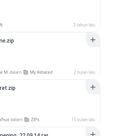
N.
3 tahun lalu
ne.zip
ir M.
dalam
My 4shared
2 bulan lalu
ret.zip
 Vhuo
dalam
ZIPs
10 bulan lalu
pening_22.09.14.rar