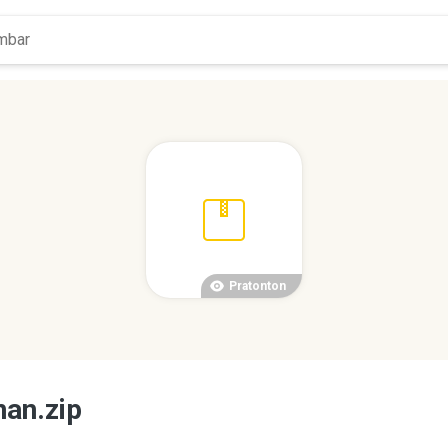
Pratonton
an.zip