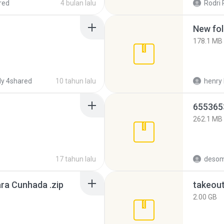
red
4 bulan lalu
Rodri 
New fol
178.1 MB
y 4shared
10 tahun lalu
henry 
262.1 MB
17 tahun lalu
desom
ra Cunhada .zip
takeou
2.00 GB