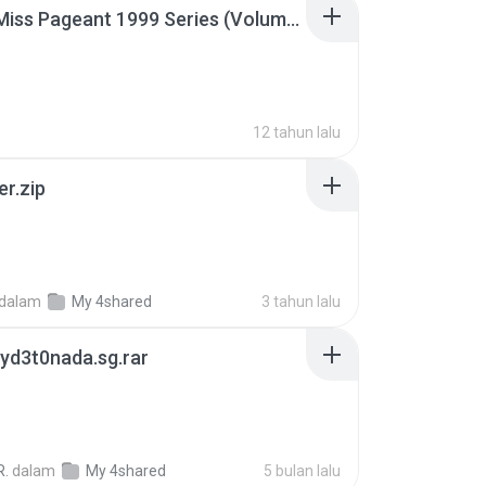
Junior Miss Pageant 1999 Series (Volume I Part I NC 6).7z
12 tahun lalu
er.zip
dalam
My 4shared
3 tahun lalu
yd3t0nada.sg.rar
R.
dalam
My 4shared
5 bulan lalu