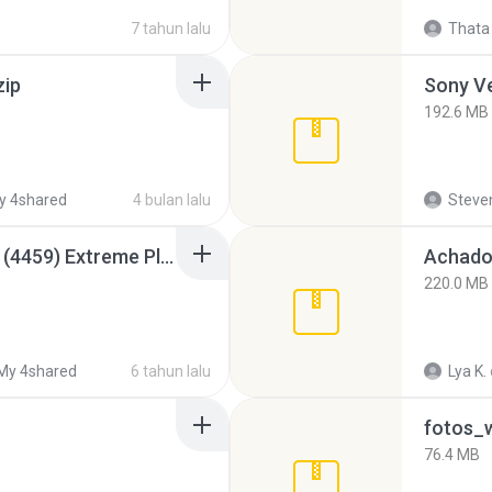
7 tahun lalu
Thata 
zip
192.6 MB
y 4shared
4 bulan lalu
Steven
Intel HD Graphics 3000 (4459) Extreme Plus 2.0.zip
Achados
220.0 MB
My 4shared
6 tahun lalu
Lya K.
fotos_
76.4 MB