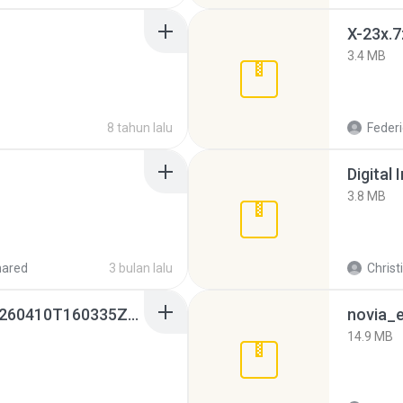
X-23x.7
3.4 MB
8 tahun lalu
Federi
Digital 
3.8 MB
hared
3 bulan lalu
Christ
whatsapp backups -20260410T160335Z-3-001.zip
novia_e
14.9 MB