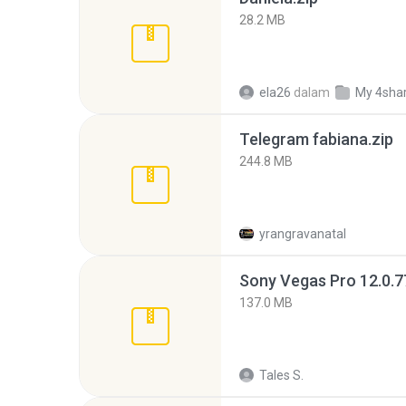
28.2 MB
ela26
dalam
My 4sha
Telegram fabiana.zip
244.8 MB
yrangravanatal
137.0 MB
Tales S.