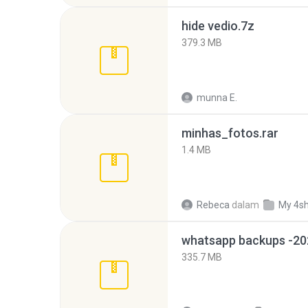
hide vedio.7z
379.3 MB
munna E.
minhas_fotos.rar
1.4 MB
Rebeca
dalam
My 4s
335.7 MB