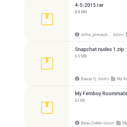
4-5-2015.rar
8.8 MB
extra_precautions
dalam
Snapchat nudes 1.zip
6.0 MB
Baixar Q.
dalam
My 4
My Femboy Roommate F
62 KB
Beau Collier
dalam
My