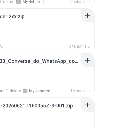
R.
dalam
My 4shared
5 bulan lalu
der 2xx.zip
N.
3 tahun lalu
65536533_Conversa_do_WhatsApp_com_Meu_Esposo.zip
ar T.
dalam
My 4shared
18 hari lalu
t-20260621T160055Z-3-001.zip