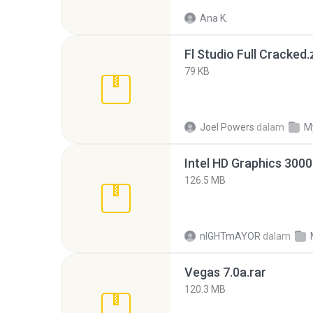
Ana K.
Fl Studio Full Cracked.
79 KB
Joel Powers
dalam
M
126.5 MB
nIGHTmAYOR
dalam
Vegas 7.0a.rar
120.3 MB