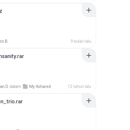
z
co B.
9 bulan lalu
Insanity.rar
ian D.
dalam
My 4shared
12 tahun lalu
n_trio.rar