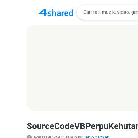
SourceCodeVBPerpuKehutan
agustav0529
16 tahun lalu
lebih banyak...