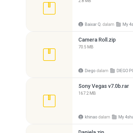
2.8 MB
Baixar Q.
dalam
My 4
Camera Roll.zip
70.5 MB
Diego
dalam
DIEGO P
Sony Vegas v7.0b.rar
167.2 MB
khinao
dalam
My 4sh
Daniela.zip