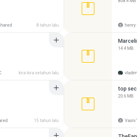
808.4 MB
shared
8 tahun lalu
henry 
Marceli
14.4 MB
C
kira-kira setahun lalu
vladim
top sec
20.6 MB
ared
15 tahun lalu
Vasni
TheFap