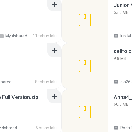
53.5 MB
My 4shared
11 tahun lalu
luis M.
cellfold
9.8 MB
shared
8 tahun lalu
ela26
ull Version.zip
Anna4_
60.7 MB
 4shared
5 bulan lalu
Rodri 