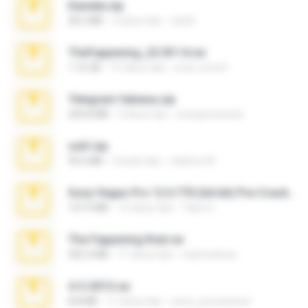
Daniela.zip
28.2 MB
3 tahun lalu
ela26
TheFappening_22.09.14.rar
1.16 GB
12 tahun lalu
erick_lover4
Telegram fabiana.zip
244.8 MB
4 tahun lalu
yrangravanatal
ouh!.zip
95.6 MB
2 bulan lalu
vladimir M.
Sony Vegas Pro 12.0.770 (64-bit) Pre-Cracked.zip
137.0 MB
12 tahun lalu
Tales S.
The Fappening final.rar
302.4 MB
11 tahun lalu
raulmedinax
4-5-2015.rar
8.8 MB
11 tahun lalu
extra_precautions