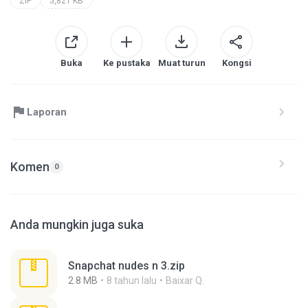
ZIP
5,821 KB
Buka
Ke pustaka
Muat turun
Kongsi
Laporan
Komen
0
Anda mungkin juga suka
Snapchat nudes n 3.zip
2.8 MB
8 tahun lalu
Baixar Q.