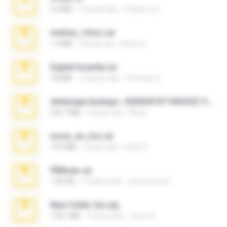
3.4 MB
10 bulan lalu
Federico B.
minhas_fotos.rar
1.4 MB
3 bulan lalu
Rebeca
Digital Insanity.rar
3.8 MB
12 tahun lalu
Christian D.
whatsapp backups -20260410T160335Z-3-001.zip
335.7 MB
4 bulan lalu
Maria
novia_en_trio.rar
14.9 MB
5 bulan lalu
Rodri R.
PBNuds.rar
1.04 GB
10 tahun lalu
gustavocs64
New folder 2xx.zip
178.1 MB
3 tahun lalu
henry N.