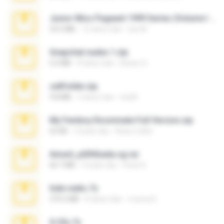
Junior Miss Pageant 1999 Series (Volume I Part I NC 6).7z
53.5 MB
12 tahun lalu
luis M.
Snapchat nudes 1.zip
6.0 MB
8 tahun lalu
Baixar Q.
cellfolder.zip
9.8 MB
3 tahun lalu
ela26
My Femboy Roommate Full Version.zip
62 KB
5 bulan lalu
Beau Collier
Anna4_yd3t0nada.sg.rar
60.7 MB
5 bulan lalu
Rodri R.
hide vedio.7z
379.3 MB
8 tahun lalu
munna E.
X-23x.7z