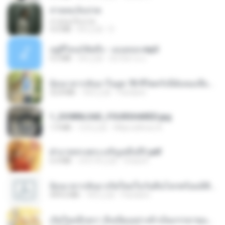
สายลมเจ็บปวด
สายลมเจ็บปวด
4.0 MB
8月之前
D
อยู่ที่ไหนก็คิดถึง - เมนทอล.mp3
4.2 MB
2年之前
มันไม้สาย ม.
ย้อนเวลากลับมาในยุค 70 ชีวิตครั้งนี้ฉันขอเลือกเอง จบ.pdf
32.8 MB
18天之前
Pandarin
1_DOWNLOAD_FOURSHARED.jpg
1.9 MB
12月之前
Wtlprodthree A.
ฝ่าบาททรงพระเจริญหมื่นปี1.pdf
6.4 MB
大约1年之前
Orasa K.
ย้อนเวลากลับมาเกิดใหม่ในวันสิ้นโลกพร้อมมิติส่วนตัว 1-443 [จบ] - 揍趴长颈鹿.pdf
499.6 MB
18天之前
Pandarin
เกิดใหม่อีกครา อี๋เหนียงอย่างข้าเป็นภรรยาขุนนาง 1_ST.pdf