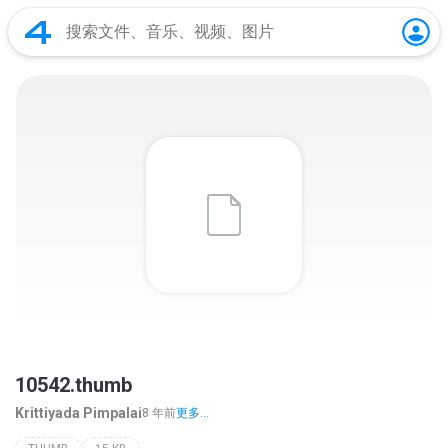
10542.thumb
Krittiyada Pimpalai
8 年前
更多...