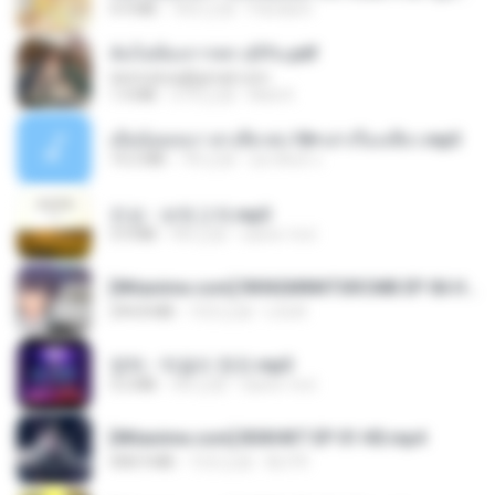
4.9 MB
18天之前
Pandarin
ฉันไม่ต้องการพร สุจิรัน.pdf
tanmobza@gmail.com
1.4 MB
27天之前
Mob K.
เมียน้อยเหงา พาเสียวค่ะ18+เล่าเรื่องเสียว.mp3
14.2 MB
7年之前
อมรพันธ์ จ.
진성 - 보릿고개.mp3
3.4 MB
4年之前
castor-trot
[Witanime.com] RKNGMNNTSRCMB EP 06 HD.mp4
294.8 MB
10天之前
LOLKI
영탁 - 막걸리 한잔.mp3
3.2 MB
3年之前
castor-trot
[Witanime.com] BSKHKT EP 01 HD.mp4
408.9 MB
15天之前
BLITR