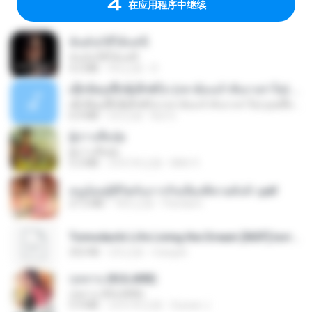
在应用程序中继续
ฉันมันก็ดีได้แค่นี้
ฉันมันก็ดีได้แค่นี้
4.2 MB
9月之前
D
ເຊົາຮ້ອງເຖົ້າຊິເອົາທໍ່ໃດ (เซาฮ้องเถ้าสิเอาเท่าใด) ບຸນເກີດ ຫນູຫ່ວງ ft. ໂສພາ ຈຸນທະລາ
ເຊົາຮ້ອງເຖົ້າຊິເອົາທໍ່ໃດ (เซาฮ้องเถ้าสิเอาเท่าใด) ບຸນເກີດ ຫນູຫ່ວງ ft. ໂສພາ ຈຸນທະລາ
6.0 MB
2月之前
But G.
ผู้บ่าวเสื้อปุ๋ย
ผู้บ่าวเสื้อปุ๋ย
5.2 MB
大约1年之前
Mith 9.
หนูน้อยสู้ชีวิตกับภารกิจเลี้ยงพี่ชายทั้งห้า.pdf
27.2 MB
18天之前
Pandarin
Tomodachi Life Living the Dream [NSP].torrent
252 KB
2月之前
margob
กุหลาบ (KULARB)
กุหลาบ (KULARB)
5.9 MB
大约1年之前
Suwan J.