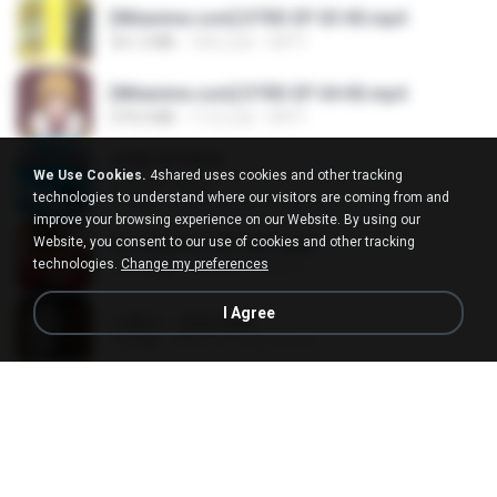
[Witanime.com] DTRD EP 03 HD.mp4
321.3 MB
18天之前
DRTY
[Witanime.com] DTRD EP 04 HD.mp4
279.0 MB
11天之前
DRTY
LOVE ATTACK
We Use Cookies.
4shared uses cookies and other tracking
LOVE ATTACK
technologies to understand where our visitors are coming from and
7.1 MB
大约1年之前
지빈 임.
improve your browsing experience on our Website. By using our
Website, you consent to our use of cookies and other tracking
Air Hostess S01 E01.mp4
technologies.
Change my preferences
174.4 MB
3月之前
민호 이.
I Agree
나훈아 - 영영.mp3
3.5 MB
4年之前
castor-trot
신유리) 유두자위 A to Z.mp3
256.6 MB
2年之前
좀비고4인커플 좀.
배금성 - 사랑이 비를 맞아요.mp3
3.5 MB
4年之前
castor-trot