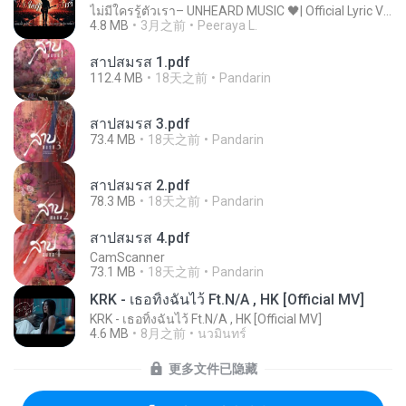
ไม่มีใครรู้ตัวเรา– UNHEARD MUSIC 🖤| Official Lyric Video | เพลงสู้ชีวิต
4.8 MB
3月之前
Peeraya L.
สาปสมรส 1.pdf
112.4 MB
18天之前
Pandarin
สาปสมรส 3.pdf
73.4 MB
18天之前
Pandarin
สาปสมรส 2.pdf
78.3 MB
18天之前
Pandarin
สาปสมรส 4.pdf
CamScanner
73.1 MB
18天之前
Pandarin
KRK - เธอทิ้งฉันไว้ Ft.N/A , HK [Official MV]
KRK - เธอทิ้งฉันไว้ Ft.N/A , HK [Official MV]
4.6 MB
8月之前
นวมินทร์
更多文件已隐藏