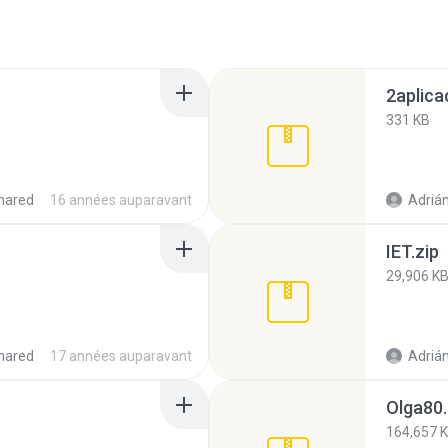
2aplica
331 KB
hared
16 années auparavant
Adrián
IET.zip
29,906 K
hared
17 années auparavant
Adrián
Olga80.
164,657 