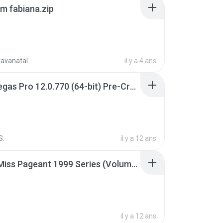
m fabiana.zip
ravanatal
il y a 4 ans
Sony Vegas Pro 12.0.770 (64-bit) Pre-Cracked.zip
S.
il y a 12 ans
Junior Miss Pageant 1999 Series (Volume I Part I NC 6).7z
il y a 12 ans