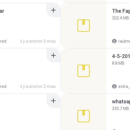
ar
The Fap
302.4 MB
red
il y a environ 5 mois
raulm
4-5-201
8.8 MB
red
il y a environ 2 mois
335.7 MB