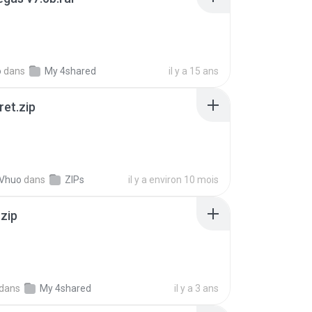
o
dans
My 4shared
il y a 15 ans
ret.zip
 Vhuo
dans
ZIPs
il y a environ 10 mois
.zip
dans
My 4shared
il y a 3 ans