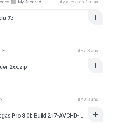
dans
My 4shared
il y a environ 4 mois
dio.7z
 E.
il y a 8 ans
der 2xx.zip
N.
il y a 3 ans
Sony Vegas Pro 8.0b Build 217-AVCHD-MPG-AC3 FIXED.7z