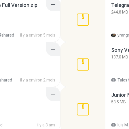
ull Version.zip
Telegra
244.8 MB
4shared
il y a environ 5 mois
yrang
137.0 MB
shared
il y a environ 2 mois
Tales 
53.5 MB
ed
il y a 3 ans
luis M.