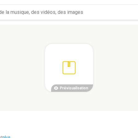
Prévisualisation
nt
plus...