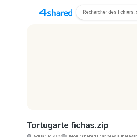
Tortugarte fichas.zip
Adrián M.
dans
Mon 4shared
17 années auparava