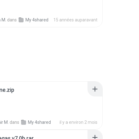
 M.
dans
My 4shared
15 années auparavant
ne.zip
ir M.
dans
My 4shared
il y a environ 2 mois
gas v7.0b.rar