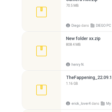
70.5 MB
Diego
dans
DIEGO PC
New folder xx.zip
808.4 MB
henry N.
TheFappening_22.09.1
1.16 GB
erick_lover4
dans
My 