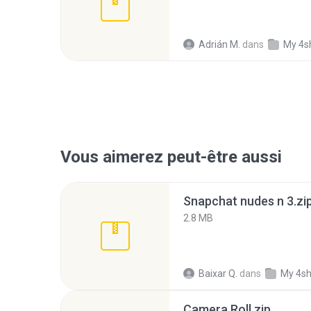
Adrián M.
dans
My 4s
Vous aimerez peut-être aussi
Snapchat nudes n 3.zi
2.8 MB
Baixar Q.
dans
My 4s
Camera Roll.zip