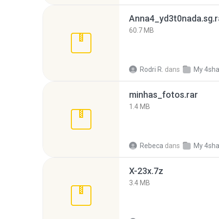
Anna4_yd3t0nada.sg.r
60.7 MB
Rodri R.
dans
My 4sha
minhas_fotos.rar
1.4 MB
Rebeca
dans
My 4sha
X-23x.7z
3.4 MB