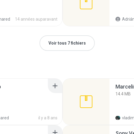
hared
14 années auparavant
Adrián
Voir tous 7 fichiers
p
Marceli
14.4 MB
hared
il y a 8 ans
vladim
Sony Ve