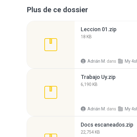
Plus de ce dossier
Leccion 01.zip
18 KB
Adrián M.
dans
My 4s
Trabajo Uy.zip
6,190 KB
Adrián M.
dans
My 4s
Docs escaneados.zip
22,754 KB