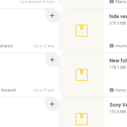
il y a environ 9 mois
Maria
hide ve
379.3 MB
shared
il y a 12 ans
munna
New fol
178.1 MB
 4shared
il y a 10 ans
henry 
192.6 MB