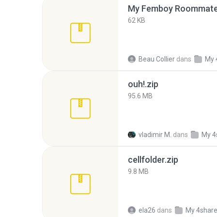
My Femboy Roommate F
62 KB
Beau Collier
dans
My 
ouh!.zip
95.6 MB
vladimir M.
dans
My 4
cellfolder.zip
9.8 MB
ela26
dans
My 4shar