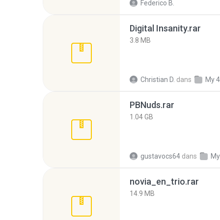
Federico B.
Digital Insanity.rar
3.8 MB
Christian D.
dans
My 4
PBNuds.rar
1.04 GB
gustavocs64
dans
My
novia_en_trio.rar
14.9 MB