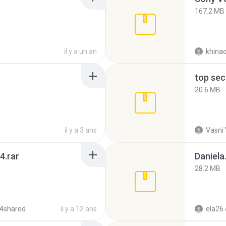
167.2 MB
il y a un an
khina
top sec
20.6 MB
il y a 3 ans
Vasni
4.rar
Daniela
28.2 MB
4shared
il y a 12 ans
ela26