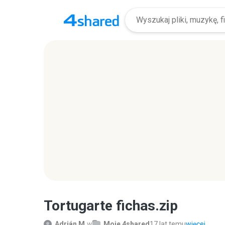
Tortugarte fichas.zip
Adrián M.
w
Moje 4shared
17 lat temu
więcej...