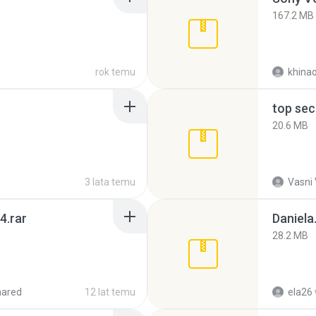
167.2 MB
rok temu
khina
top sec
20.6 MB
3 lata temu
Vasni
4.rar
Daniela
28.2 MB
hared
12 lat temu
ela26