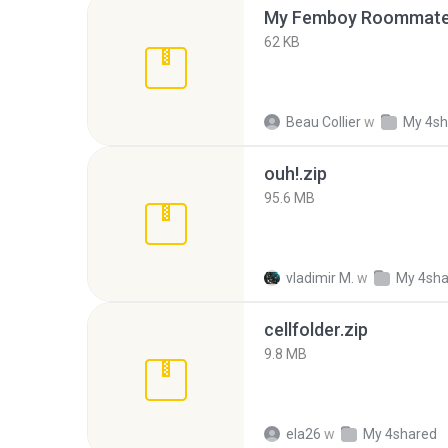
My Femboy Roommate F
62 KB
Beau Collier
w
My 4sh
ouh!.zip
95.6 MB
vladimir M.
w
My 4sha
cellfolder.zip
9.8 MB
ela26
w
My 4shared