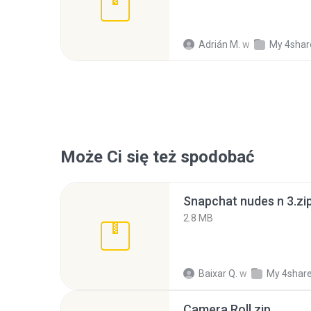
Adrián M.
w
My 4shar
Może Ci się też spodobać
Snapchat nudes n 3.zi
2.8 MB
Baixar Q.
w
My 4shar
Camera Roll.zip