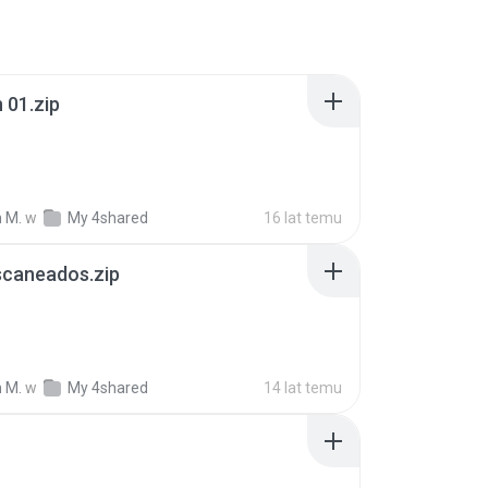
 01.zip
 M.
w
My 4shared
16 lat temu
scaneados.zip
B
 M.
w
My 4shared
14 lat temu
B