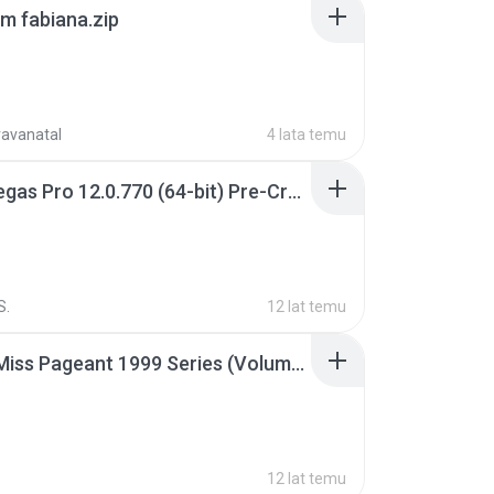
m fabiana.zip
ravanatal
4 lata temu
Sony Vegas Pro 12.0.770 (64-bit) Pre-Cracked.zip
S.
12 lat temu
Junior Miss Pageant 1999 Series (Volume I Part I NC 6).7z
12 lat temu