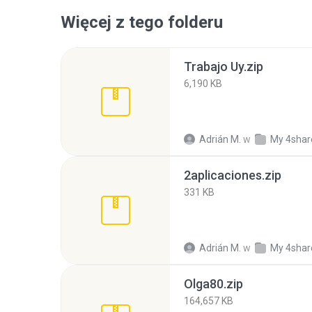
Więcej z tego folderu
Trabajo Uy.zip
6,190 KB
Adrián M.
w
My 4shar
2aplicaciones.zip
331 KB
Adrián M.
w
My 4shar
Olga80.zip
164,657 KB