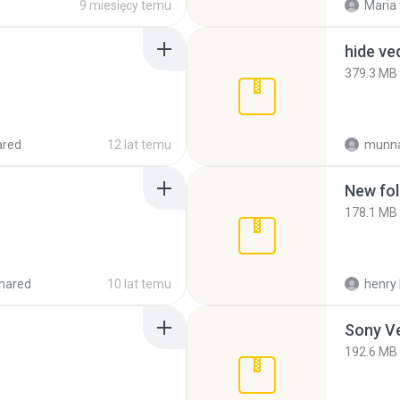
9 miesięcy temu
Maria
hide ve
379.3 MB
ared
12 lat temu
munna
New fol
178.1 MB
hared
10 lat temu
henry 
192.6 MB