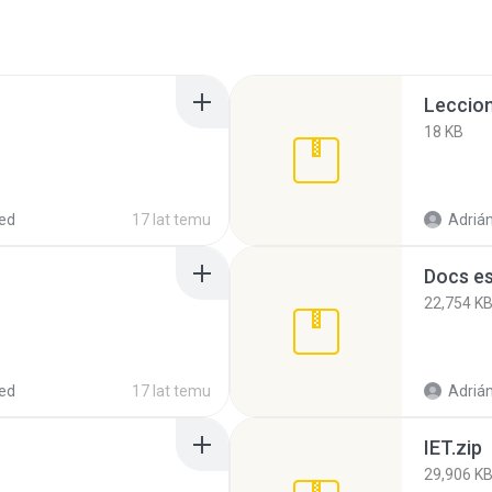
Leccion
18 KB
ed
17 lat temu
Adrián
Docs e
22,754 K
ed
17 lat temu
Adrián
IET.zip
29,906 K