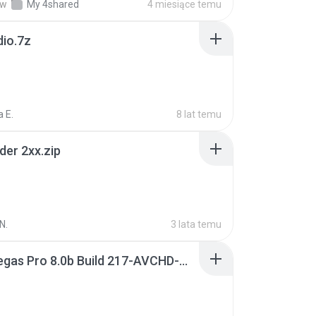
w
My 4shared
4 miesiące temu
dio.7z
 E.
8 lat temu
der 2xx.zip
N.
3 lata temu
Sony Vegas Pro 8.0b Build 217-AVCHD-MPG-AC3 FIXED.7z