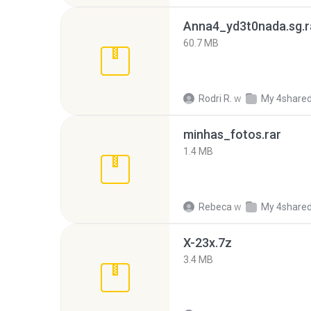
Anna4_yd3t0nada.sg.r
60.7 MB
Rodri R.
w
My 4share
minhas_fotos.rar
1.4 MB
Rebeca
w
My 4share
X-23x.7z
3.4 MB