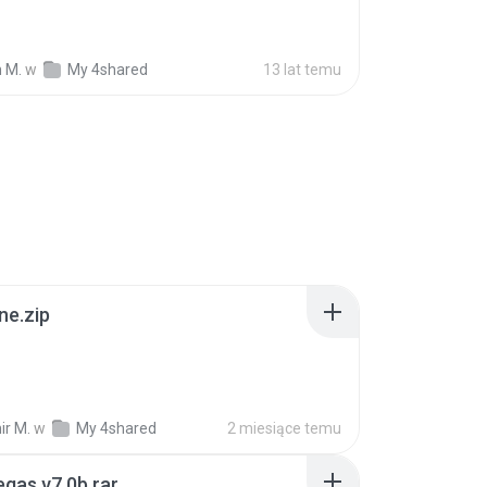
 M.
w
My 4shared
13 lat temu
ne.zip
ir M.
w
My 4shared
2 miesiące temu
gas v7.0b.rar