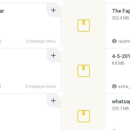
ar
The Fap
302.4 MB
d
5 miesięcy temu
raulm
4-5-201
8.8 MB
d
2 miesiące temu
335.7 MB