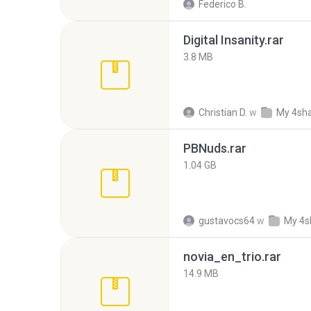
Federico B.
Digital Insanity.rar
3.8 MB
Christian D.
w
My 4sh
PBNuds.rar
1.04 GB
gustavocs64
w
My 4s
novia_en_trio.rar
14.9 MB