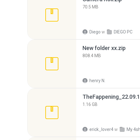
70.5 MB
Diego
w
DIEGO PC
New folder xx.zip
808.4 MB
henry N.
TheFappening_22.09.1
1.16 GB
erick_lover4
w
My 4s