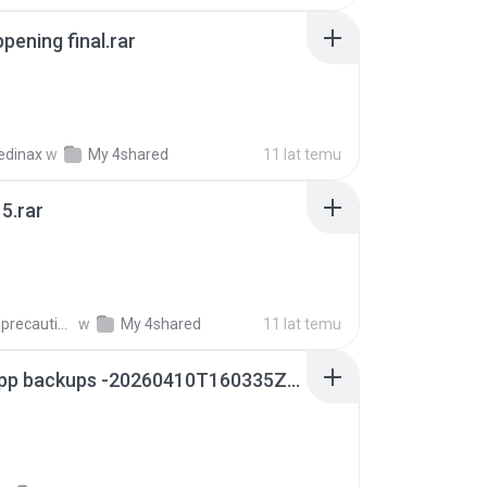
pening final.rar
edinax
w
My 4shared
11 lat temu
5.rar
extra_precautions
w
My 4shared
11 lat temu
whatsapp backups -20260410T160335Z-3-001.zip