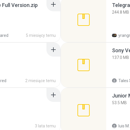
ull Version.zip
Telegra
244.8 MB
ared
5 miesięcy temu
yrang
137.0 MB
red
2 miesiące temu
Tales 
53.5 MB
3 lata temu
luis M.