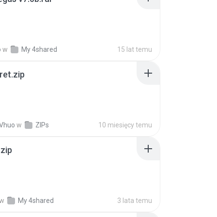
o
w
My 4shared
15 lat temu
ret.zip
 Vhuo
w
ZIPs
10 miesięcy temu
.zip
w
My 4shared
3 lata temu