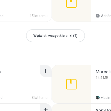
ed
15 lat temu
Adrián
Wyświetl wszystkie pliki (7)
p
Marceli
14.4 MB
ed
8 lat temu
vladim
Sony Ve