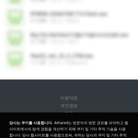
RT809H-202607281715-Patch.exe
51.2 MB
9일 전
kkkk A.
B!g C!ty Adv3ntur3 S@n Fr@nc!sc0 ptbr.exe
21.7 MB
18년 전
Mr X.
flexi22_win_22_0_3760.exe
1.11 GB
3년 전
Pitágoras R.
이용약관
개인정보
지원
내 개인 정보를 판매하지 마십시오
당사는 쿠키를 사용합니다.
4shared는 방문자의 방문 경로를 파악하고 웹
내 개인 정보를 공유하지 마십시오
사이트에서의 탐색 경험을 개선하기 위해 쿠키 및 기타 추적 기술을 사용
합니다. 당사 웹사이트를 사용함으로써, 귀하는 당사의 쿠키 및 기타 추적