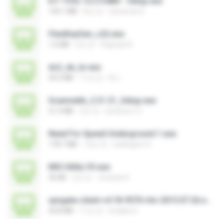
K.F TOOL V.2.0 64Bit - Setup.exe
144.1 MB
8년 전
Qaraman K.
FlexiKeyGen_v22.exe
1.6 MB
2년 전
Raphael R.
ds2_de_br.exe
34.5 MB
11년 전
DL I.
Scanmatik_2.21.21_Setup.exe
21.4 MB
2년 전
windows7.5
Need For Speed Underground 1.exe
178.7 MB
14년 전
wellington H.
MSI Utility V3.exe
36 KB
2년 전
Jonatan K.
vpngate-client-v4.18-9570-rtm-2015.07.26.exe
43.8 MB
11년 전
kodaka S.