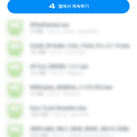
앱에서 계속하기
EPlanPatcher.exe
2.9 MB
2년 전
tamer_halmy2001
Install_M-Audio_Fast_Track_Pro_6.1.10.exe
18.7 MB
4년 전
nenovoice
AFTool_DRIVER_1.0.1.exe
12.1 MB
10년 전
Majub A.
MSDisplay_MultiDev_v1.0.0.18.0.exe
3.1 MB
4년 전
Vinicius L.
Euro Truck Simulator.exe
182.5 MB
16년 전
sprotni95
0009-64bit_Win7_Win8_Win81_Win10_R282.exe
252.2 MB
3년 전
Canal Fora do Escritorio