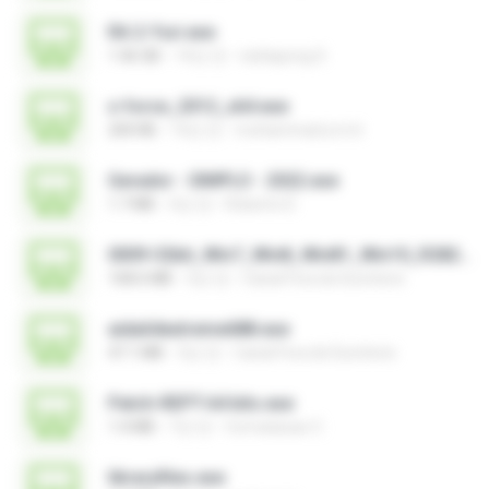
RA 2-Yuri.exe
1.46 GB
14년 전
nattapong S.
x-force_2012_x64.exe
200 KB
14년 전
mohammad.a.m.k
Gerador - SIMPLO - 2022.exe
1.7 MB
3년 전
Roberto D.
0009-32bit_Win7_Win8_Win81_Win10_R282.exe
168.6 MB
3년 전
Canal Fora do Escritorio
aida64extreme688.exe
47.1 MB
3년 전
Canal Fora do Escritorio
Patch-REPT-64 bits.exe
1.4 MB
7년 전
formatacao C.
libraryfiles.exe