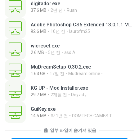
digitador.exe
37.6 MB
2년 전
Ruan
Adobe Photoshop CS6 Extended 13.0.1.1 Multilanguage Portable x86.exe
92.6 MB
10년 전
laurofm25
wicreset.exe
2.6 MB
5년 전
asd A.
MuDreamSetup-0.30.2.exe
1.63 GB
17일 전
Mudream.online -.
KG UP - Mod Installer.exe
29.7 MB
2개월 전
Deyvid ;.
GuiKey.exe
14.5 MB
약 1년 전
DOMTECH GAMES T.
일부 파일이 숨겨져 있음