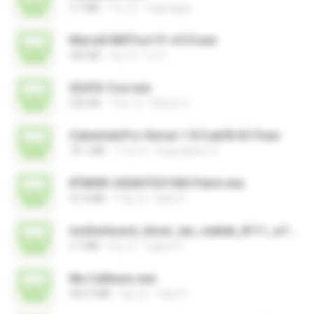
5.7 MB
7년 전
migbaggio
Marvell MifiTool V1.4.0.0.exe
364 KB
5년 전
CJ E.
SDATA Tool.exe
535 KB
12년 전
Nelson C.
CyberIndoPro-Server-1.8.5.ab50-ID-P.exe
76.1 MB
11년 전
bagusajiwo13
RT809H-202607251500-Patch.exe
47.4 MB
13일 전
kkkk A.
motherboard_driver_lan_realtek_8111_w7.exe
3.7 MB
8년 전
vagner E.
Mu Callliuws.exe
963.5 MB
6일 전
mike D.