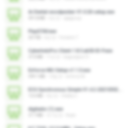
Ai-Dental-woodpecker-V1.0.20-setup.exe
491.8 MB
2년 전
ajajigroup
PlayGTAV.exe
207 KB
6년 전
Fortanto T.
CyberIndoPro-Client-1.8.5.ab50-ID-P.exe
37.0 MB
11년 전
bagusajiwo13
Enforce-MU-Setup-v1.1.0.exe
599.1 MB
12일 전
enforce M.
ECG Synchronous Simple V1.4.2-20210302.exe
13.6 MB
4년 전
Vitality C.
digitador (1).exe
37.7 MB
약 1년 전
Ruan