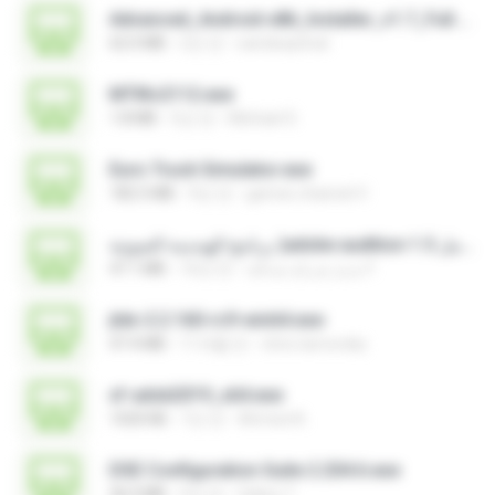
Advanced_Android-x86_Installer_v1.7_Full.exe
62.0 MB
2년 전
sandeepitnal
MTIKv2112.exe
1.8 MB
5년 전
Michael S.
Euro Truck Simulator.exe
182.5 MB
9년 전
games channel V.
برنامج الهندسة الصوتية )adobe audition 1.5 كامل.exe
47.1 MB
16년 전
مديرُ شركةِ صداقة F.
jtdx-2.2.160-rc9-win64.exe
47.4 MB
11개월 전
chris.tarnovsky
xf-adsk2019_x64.exe
1020 KB
7년 전
Ahmed A.
DSE Configuration Suite 2.204.6.exe
36.0 MB
5년 전
Valery T.