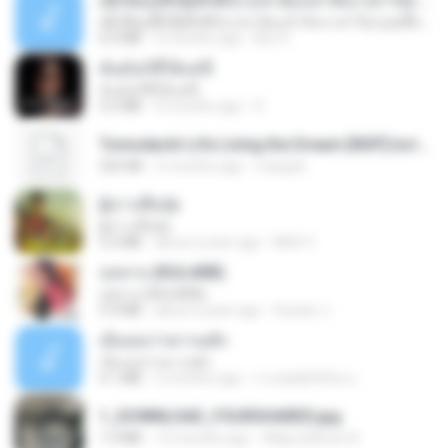
ເຊົາຮ້ອງເຖົ້າຊິເອົາທໍ່ໃດ (เซาฮ้องเถ้าสิเอาเท่าใด) ບຸນເກີດ ຫນູຫ່ວງ ft. ໂສພາ ຈຸນທະລາ
ເຊົາຮ້ອງເຖົ້າຊິເອົາທໍ່ໃດ (เซาฮ้องเถ้าสิเอาเท่าใด) ບຸນເກີດ ຫນູຫ່ວງ ft. ໂສພາ ຈຸນທະລາ
6.0 MB
2 months ago
But G.
ฉันมันก็ดีได้แค่นี้
ฉันมันก็ดีได้แค่นี้
4.2 MB
9 months ago
D
Tomodachi Life Living the Dream [NSP].torrent
252 KB
2 months ago
margob
ผู้บ่าวเสื้อปุ๋ย
ผู้บ่าวเสื้อปุ๋ย
5.2 MB
about a year ago
Mith 9.
กุหลาบ (KULARB)
กุหลาบ (KULARB)
5.9 MB
about a year ago
Suwan J.
เอิ้นเธอว่าความฮัก
เอิ้นเธอว่าความฮัก
4.1 MB
2 months ago
ถามพ่อ&#39;พ ม.
1_DOWNLOAD_FOURSHARED.jpg
1.9 MB
12 months ago
Wtlprodthree A.