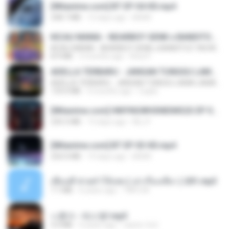
[Witanime.com] BT EP 04 HD.mp4
248.7 MB
12 days ago
BAXK
KICAU MANIA - NDARBOY GENK x BANDITOZ YAOW 86 (OFFICIAL LYRIC VIDEO) GAS POL NDANGAK
KICAU MANIA - NDARBOY GENK x BANDITOZ YAOW 86 (OFFICIAL LYRIC VIDEO) GAS POL NDANGAK
8.9 MB
3 months ago
Rina P.
ADELLA TERBARU - JANGAN TUNGGU LAMA LAMA - GELAS RETAK - OM ADELLA FULL ALBUM TERBARU 2026
ADELLA TERBARU - JANGAN TUNGGU LAMA LAMA - GELAS RETAK - OM ADELLA FULL ALBUM TERBARU 2026
133.0 MB
4 months ago
Cuplis
[Witanime.com] HMYNGWHSNIDMS2S EP 04 HD.mp4
235.5 MB
13 days ago
KILJY
[Witanime.com] BT EP 03 HD.mp4
250.0 MB
19 days ago
BAXK
เพื่อนพี่ ช่วยทำให้เสด ( เล่าเรื่องเสียว ) 201.mp3
7.1 MB
6 years ago
TNP2 M.
나훈아 - 테스형!.mp3
4.4 MB
4 years ago
castor-trot