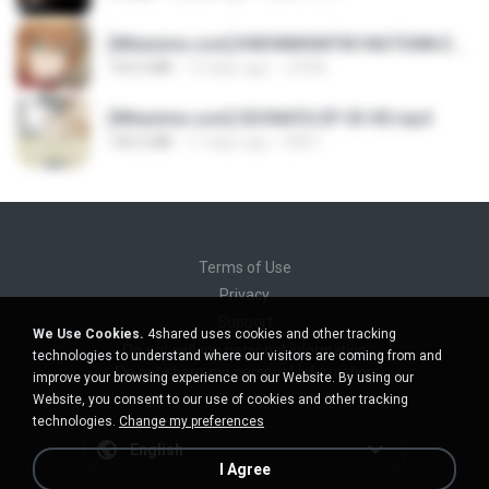
[Witanime.com] KWONMSNITIK1NGTDNN EP 04 HD.mp4
192.0 MB
13 days ago
JUVIA
[Witanime.com] SDONATA EP 03 HD.mp4
140.6 MB
17 days ago
GRET
Terms of Use
Privacy
Support
We Use Cookies.
4shared uses cookies and other tracking
Do not sell my personal information
technologies to understand where our visitors are coming from and
Do not share my personal information
improve your browsing experience on our Website. By using our
Website, you consent to our use of cookies and other tracking
technologies.
Change my preferences
English
I Agree