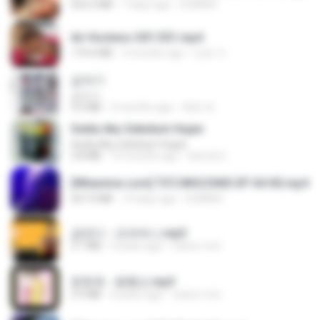
423.2 MB
7 days ago
DOMISR
Air Hostess S01 E01.mp4
174.4 MB
3 months ago
민호 이.
갑자기
갑자기
3.0 MB
2 months ago
복희 박.
Sedia Aku Sebelum Hujan
Sedia Aku Sebelum Hujan
3.8 MB
10 months ago
Hamdi U.
[Witanime.com] TSTJWGCDMS EP 04 HD.mp4
567.0 MB
14 days ago
DOMISR
금잔디 - 오라버니.mp3
3.1 MB
4 years ago
castor-trot
문희옥 - 평행선.mp3
2.9 MB
4 years ago
castor-trot