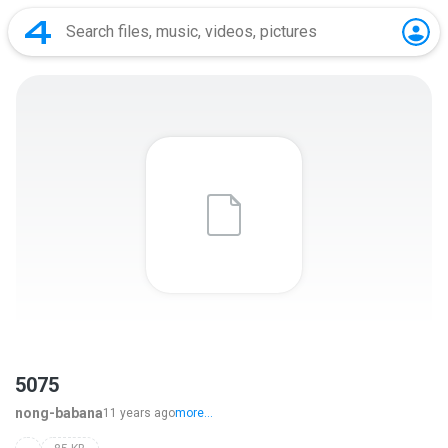
5075
nong-babana
11 years ago
more...