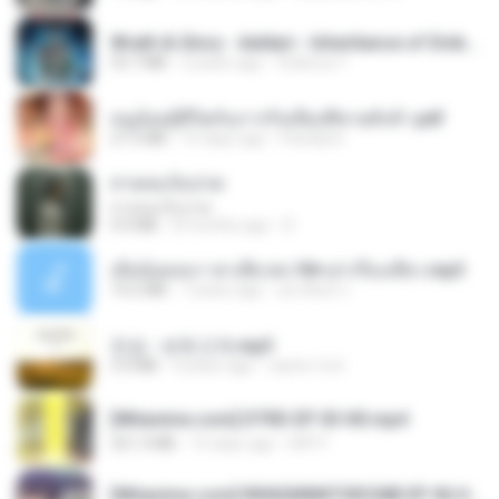
Wrath & Glory - Aeldari - Inheritance of Embers.pdf
53.7 MB
2 years ago
federico f
หนูน้อยสู้ชีวิตกับภารกิจเลี้ยงพี่ชายทั้งห้า.pdf
27.2 MB
15 days ago
Pandarin
สายลมเจ็บปวด
สายลมเจ็บปวด
4.0 MB
8 months ago
D
เมียน้อยเหงา พาเสียวค่ะ18+เล่าเรื่องเสียว.mp3
14.2 MB
7 years ago
อมรพันธ์ จ.
진성 - 보릿고개.mp3
3.4 MB
4 years ago
castor-trot
[Witanime.com] DTRD EP 03 HD.mp4
321.3 MB
15 days ago
DRTY
[Witanime.com] RKNGMNNTSRCMB EP 06 HD.mp4