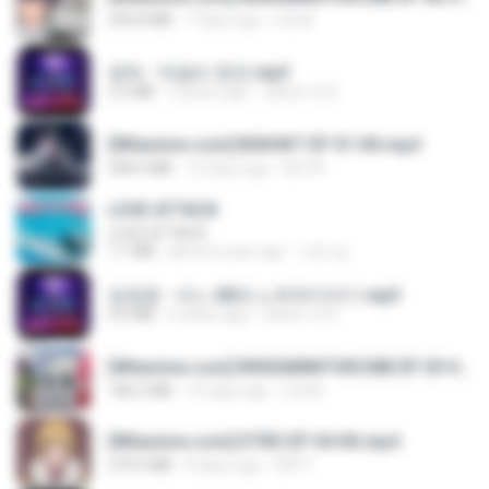
294.8 MB
7 days ago
LOLKI
영탁 - 막걸리 한잔.mp3
3.2 MB
3 years ago
castor-trot
[Witanime.com] BSKHKT EP 01 HD.mp4
408.9 MB
12 days ago
BLITR
LOVE ATTACK
LOVE ATTACK
7.1 MB
about a year ago
지빈 임.
임영웅 - 어느 60대 노부부이야기.mp3
4.6 MB
4 years ago
castor-trot
[Witanime.com] RKNGMNNTSRCMB EP 05 HD.mp4
186.0 MB
14 days ago
LOLKI
[Witanime.com] DTRD EP 04 HD.mp4
279.0 MB
8 days ago
DRTY