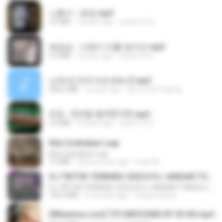
나훈아 - 영영.mp3
3.5 MB
4 years ago
castor-trot
배금성 - 사랑이 비를 맞아요.mp3
3.5 MB
3 years ago
castor-trot
신유리) 유두자위 A to Z.mp3
256.6 MB
2 years ago
좀비고4인커플 좀.
진성 - 천년을 빌려준다면.mp3
3.4 MB
4 years ago
castor-trot
Kita Usahakan Lagi
Kita Usahakan Lagi
3.3 MB
about a year ago
Fazri M.
DJ TIKTOK TERBARU 2025🎵DJ JANGAN TUNGGU LAMA LAMA NANTI LAMA LAMA 🎵DJ SEDIA AKU SEBELUM HUJAN
DJ TIKTOK TERBARU 2025🎵DJ JANGAN TUNGGU LAMA LAMA NANTI LAMA LAMA 🎵DJ SEDIA AKU SEBELUM HUJAN
199.4 MB
6 months ago
Yahya Lahiya
[Witanime.com] TSTJWGCDMS EP 05 HD.mp4