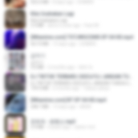
423.2 MB
8 days ago
DOMISR
Kita Usahakan Lagi
Kita Usahakan Lagi
3.3 MB
about a year ago
Fazri M.
[Witanime.com] TSTJWGCDMS EP 04 HD.mp4
567.0 MB
15 days ago
DOMISR
갑자기
갑자기
3.0 MB
2 months ago
복희 박.
DJ TIKTOK TERBARU 2025🎵DJ JANGAN TUNGGU LAMA LAMA NANTI LAMA LAMA 🎵DJ SEDIA AKU SEBELUM HUJAN
DJ TIKTOK TERBARU 2025🎵DJ JANGAN TUNGGU LAMA LAMA NANTI LAMA LAMA 🎵DJ SEDIA AKU SEBELUM HUJAN
199.4 MB
6 months ago
Yahya Lahiya
[Witanime.com] BT EP 04 HD.mp4
248.7 MB
13 days ago
BAXK
문희옥 - 평행선.mp3
2.9 MB
4 years ago
castor-trot