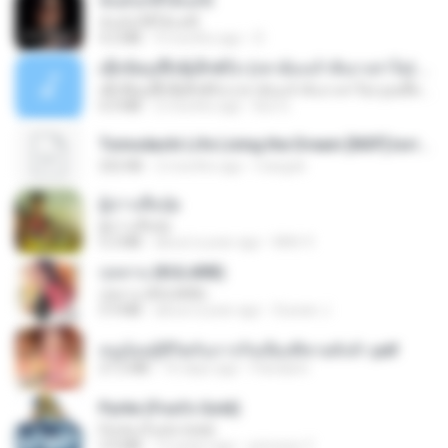
ฉันมันก็ดีได้แค่นี้
ฉันมันก็ดีได้แค่นี้
4.2 MB
9 months ago
D
ເຊົາຮ້ອງເຖົ້າຊິເອົາທໍ່ໃດ (เซาฮ้องเถ้าสิเอาเท่าใด) ບຸນເກີດ ຫນູຫ່ວງ ft. ໂສພາ ຈຸນທະລາ
ເຊົາຮ້ອງເຖົ້າຊິເອົາທໍ່ໃດ (เซาฮ้องเถ้าสิเอาเท่าใด) ບຸນເກີດ ຫນູຫ່ວງ ft. ໂສພາ ຈຸນທະລາ
6.0 MB
2 months ago
But G.
Tomodachi Life Living the Dream [NSP].torrent
252 KB
2 months ago
margob
ผู้บ่าวเสื้อปุ๋ย
ผู้บ่าวเสื้อปุ๋ย
5.2 MB
about a year ago
Mith 9.
กุหลาบ (KULARB)
กุหลาบ (KULARB)
5.9 MB
about a year ago
Suwan J.
หนูน้อยสู้ชีวิตกับภารกิจเลี้ยงพี่ชายทั้งห้า.pdf
27.2 MB
16 days ago
Pandarin
Pyrite (Fool's Gold)
Pyrite (Fool's Gold)
3.4 MB
12 years ago
princess Y.