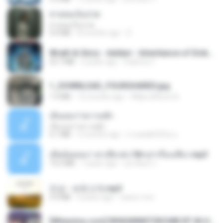
สายลมเจ็บปวด
สายลมเจ็บปวด
4.0 MB
8 months ago
D
Wrath & Glory - Aeldari - Inheritance of Embers.pdf
53.7 MB
2 years ago
federico f
1_DOWNLOAD_FOURSHARED.jpg
1.9 MB
12 months ago
Wtlprodthree A.
เอิ้นเธอว่าความฮัก
เอิ้นเธอว่าความฮัก
4.1 MB
2 months ago
ถามพ่อ&#39;พ ม.
เมียน้อยเหงา พาเสียวค่ะ18+เล่าเรื่องเสียว.mp3
14.2 MB
7 years ago
อมรพันธ์ จ.
진성 - 보릿고개.mp3
3.4 MB
4 years ago
castor-trot
[Witanime.com] RKNGMNNTSRCMB EP 06 HD.mp4