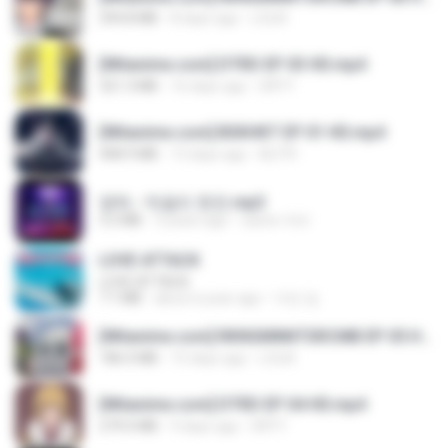
294.8 MB
8 days ago
LOLKI
[Witanime.com] DTRD EP 03 HD.mp4
321.3 MB
16 days ago
DRTY
[Witanime.com] BSKHKT EP 01 HD.mp4
408.9 MB
13 days ago
BLITR
영탁 - 막걸리 한잔.mp3
3.2 MB
3 years ago
castor-trot
LOVE ATTACK
LOVE ATTACK
7.1 MB
about a year ago
지빈 임.
[Witanime.com] RKNGMNNTSRCMB EP 05 HD.mp4
186.0 MB
15 days ago
LOLKI
[Witanime.com] DTRD EP 04 HD.mp4
279.0 MB
9 days ago
DRTY