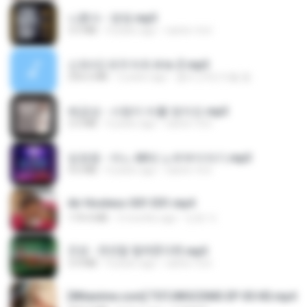
나훈아 - 영영.mp3
3.5 MB
4 years ago
castor-trot
신유리) 유두자위 A to Z.mp3
256.6 MB
2 years ago
좀비고4인커플 좀.
배금성 - 사랑이 비를 맞아요.mp3
3.5 MB
4 years ago
castor-trot
임영웅 - 어느 60대 노부부이야기.mp3
4.6 MB
4 years ago
castor-trot
Air Hostess S01 E01.mp4
174.4 MB
3 months ago
민호 이.
진성 - 천년을 빌려준다면.mp3
3.4 MB
4 years ago
castor-trot
[Witanime.com] TSTJWGCDMS EP 05 HD.mp4