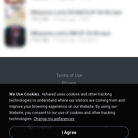
[Witanime.com] SDONATA EP 03 HD.mp4
140.6 MB
18 days ago
GRET
[Witanime.com] LNM EP 05 HD.mp4
218.6 MB
16 days ago
MUrabito
Terms of Use
Privacy
Support
We Use Cookies.
4shared uses cookies and other tracking
Do not sell my personal information
technologies to understand where our visitors are coming from and
Do not share my personal information
improve your browsing experience on our Website. By using our
Website, you consent to our use of cookies and other tracking
technologies.
Change my preferences
English
I Agree