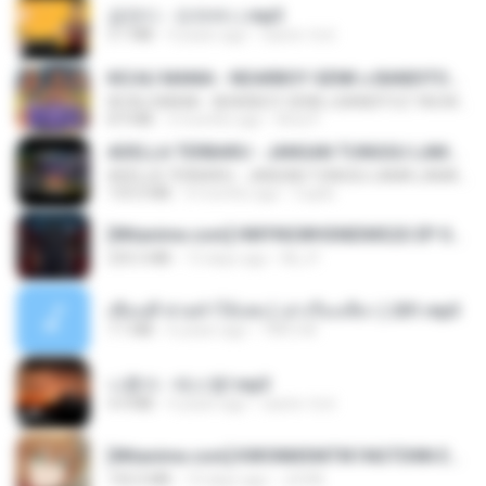
금잔디 - 오라버니.mp3
3.1 MB
4 years ago
castor-trot
KICAU MANIA - NDARBOY GENK x BANDITOZ YAOW 86 (OFFICIAL LYRIC VIDEO) GAS POL NDANGAK
KICAU MANIA - NDARBOY GENK x BANDITOZ YAOW 86 (OFFICIAL LYRIC VIDEO) GAS POL NDANGAK
8.9 MB
3 months ago
Rina P.
ADELLA TERBARU - JANGAN TUNGGU LAMA LAMA - GELAS RETAK - OM ADELLA FULL ALBUM TERBARU 2026
ADELLA TERBARU - JANGAN TUNGGU LAMA LAMA - GELAS RETAK - OM ADELLA FULL ALBUM TERBARU 2026
133.0 MB
4 months ago
Cuplis
[Witanime.com] HMYNGWHSNIDMS2S EP 04 HD.mp4
235.5 MB
13 days ago
KILJY
เพื่อนพี่ ช่วยทำให้เสด ( เล่าเรื่องเสียว ) 201.mp3
7.1 MB
6 years ago
TNP2 M.
나훈아 - 테스형!.mp3
4.4 MB
4 years ago
castor-trot
[Witanime.com] KWONMSNITIK1NGTDNN EP 04 HD.mp4
192.0 MB
14 days ago
JUVIA