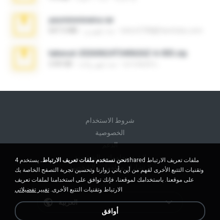
yasminmineira.rar
letiro5708@fanchatu.com
منذ شهرين
647.5 MB
takeout-20260624T040626Z-6-003.zip
อรรถพงษ์ บ.
منذ شهر واحد
2.00 GB
شروط الاستخدام
الخصوصية
الدعم
لا تبيع معلوماتي الشخصية
نحن نستخدم ملفات تعريف الارتباط.
يستخدم 4shared ملفات تعريف الارتباط
لا تشارك معلوماتي الشخصية
وتقنيات التتبع الأخرى لفهم من أين يأتي زوارنا وتحسين تجربة التصفح الخاصة بك
على موقعنا. باستخدامك لموقعنا، فإنك توافق على استخدامنا لملفات تعريف
الارتباط وتقنيات التتبع الأخرى.
تغيير تفضيلاتي
العربية
أوافق