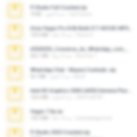
Fl Studio Full Cracked.zip
Joel Powers
منذ 4 أشهر
79 KB
Sony Vegas Pro 8.0b Build 217-AVCHD-MPG-AC3 FIXED.7z
Steven P.
منذ 16 عامًا
192.6 MB
65536533_Conversa_do_WhatsApp_com_Meu_Esposo.zip
desomar T.
منذ 16 يومًا
262.1 MB
WhatsApp Chat - Mayara Cunhada .zip
Ana K.
منذ 7 أعوام
36.7 MB
Intel HD Graphics 3000 (4459) Extreme Plus 2.0.zip
nIGHTmAYOR
منذ 6 أعوام
126.5 MB
Vegas 7.0a.rar
boyisadangerzone
منذ 15 عامًا
120.3 MB
Fl Studio 2025 Cracked.zip