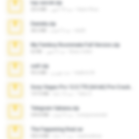
top secret.zip
Vasni Vhuo
منذ 10 أشهر
20.6 MB
Daniela.zip
ela26
منذ 3 أعوام
28.2 MB
My Femboy Roommate Full Version.zip
Beau Collier
منذ 5 أشهر
62 KB
ouh!.zip
vladimir M.
منذ شهرين
95.6 MB
Sony Vegas Pro 12.0.770 (64-bit) Pre-Cracked.zip
Tales S.
منذ 12 عامًا
137.0 MB
Telegram fabiana.zip
yrangravanatal
منذ 4 أعوام
244.8 MB
The Fappening final.rar
raulmedinax
منذ 11 عامًا
302.4 MB