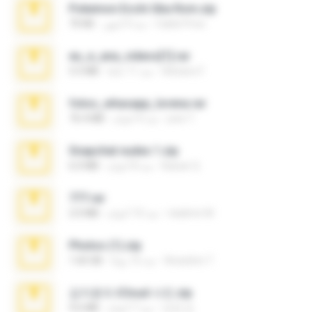
Pokemon Ecchi Gba Rom.zip
Caleb Price
منذ 4 أشهر
70 KB
eu_e_ana_videos[1].rar
Adriano F.
منذ 11 عامًا
5.5 MB
fotos_whasapp_lorena.rar
jose T.
منذ 4 أعوام
76.4 MB
Snapchat nudes 1.zip
Baixar Q.
منذ 8 أعوام
6.0 MB
777.rar
vladimir M.
منذ 10 أعوام
2.0 MB
Photos (1).zip
Anacleto T.
منذ 15 يومًا
1.60 GB
김지윤의 iCloud 사진.zip
성경 김.
منذ 7 أعوام
9.6 MB