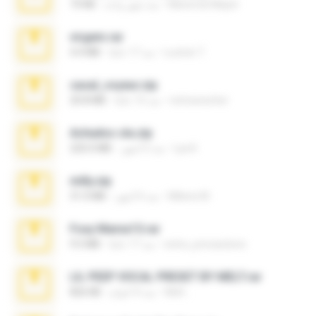
Maverick Mayer
منذ شهر واحد
73 KB
virgem.rar
Lucinei 7.
منذ 17 عامًا
4.4 MB
casal_voyeur.zip
netowescher
منذ 15 عامًا
20.8 MB
Achados sla.zip
Lya K.
منذ 5 أشهر
220.0 MB
milly.zip
Milene M.
منذ 6 أشهر
31.0 MB
Foxy Mama15.rar
extra_precautions
منذ 17 عامًا
9.5 MB
LIL PEEP VOCAL PRESET BY MELT.rar
Melt ..
منذ 4 أعوام
826 KB