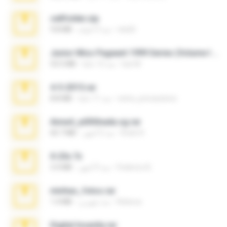
cellfolder.zip
ela26
منذ 3 أعوام
9.8 MB
Junior Miss Pageant 1999 Series (Volume I Part I NC 6).7z
luis M.
منذ 12 عامًا
53.5 MB
4-5-2015.rar
extra_precautions
منذ 11 عامًا
8.8 MB
Anna4_yd3t0nada.sg.rar
Rodri R.
منذ 5 أشهر
60.7 MB
X-23x.7z
Federico B.
منذ 9 أشهر
3.4 MB
minhas_fotos.rar
Rebeca
منذ شهرين
1.4 MB
Digital Insanity.rar