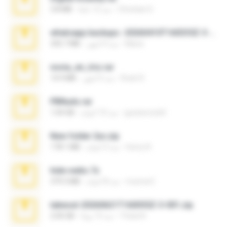
Christian D.
منذ 12 عامًا
3.8 MB
whatsapp backups -20260410T160335Z-3-001.zip
Maria
منذ 4 أشهر
335.7 MB
novia_en_trio.rar
Rodri R.
منذ 5 أشهر
14.9 MB
PBNuds.rar
gustavocs64
منذ 10 أعوام
1.04 GB
New folder 2xx.zip
henry N.
منذ 3 أعوام
178.1 MB
hide vedio.7z
munna E.
منذ 8 أعوام
379.3 MB
takeout-20260621T160055Z-3-001.zip
Thata N.
منذ 13 يومًا
2.00 GB