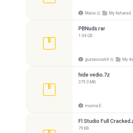
Maria
在
My 4shared
PBNuds.rar
1.04 GB
gustavocs64
在
My 4
hide vedio.7z
379.3 MB
munna E.
Fl Studio Full Cracked.
79 KB