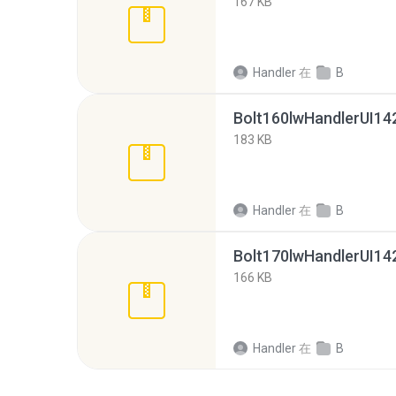
167 KB
Handler
在
B
Bolt160lwHandlerUI142
183 KB
Handler
在
B
Bolt170lwHandlerUI142
166 KB
Handler
在
B