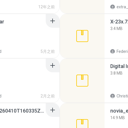
12年之前
ar
X-23x.7
3.4 MB
d
5月之前
Federi
Digital 
3.8 MB
d
2月之前
Christ
whatsapp backups -20260410T160335Z-3-001.zip
novia_e
14.9 MB