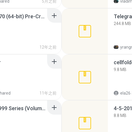
hared
5月之前
vladim
Sony Vegas Pro 12.0.770 (64-bit) Pre-Cracked.zip
Telegra
244.8 MB
12年之前
yrang
r
cellfold
9.8 MB
hared
11年之前
ela26
Junior Miss Pageant 1999 Series (Volume I Part I NC 6).7z
4-5-201
8.8 MB