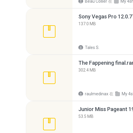
Beau Collier
在
My 4s
137.0 MB
Tales S.
The Fappening final.ra
302.4 MB
raulmedinax
在
My 4s
53.5 MB