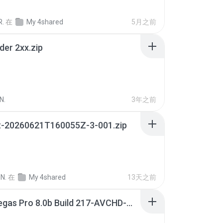
R.
在
My 4shared
5月之前
der 2xx.zip
N.
3年之前
t-20260621T160055Z-3-001.zip
N.
在
My 4shared
13天之前
Sony Vegas Pro 8.0b Build 217-AVCHD-MPG-AC3 FIXED.7z