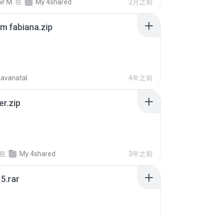
ir M.
在
My 4shared
2月之前
m fabiana.zip
ravanatal
4年之前
er.zip
在
My 4shared
3年之前
5.rar