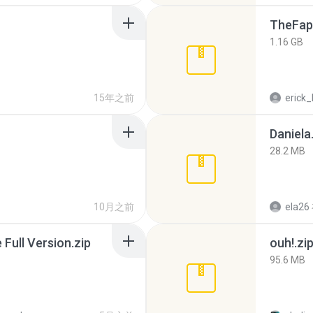
TheFap
1.16 GB
15年之前
erick_
Daniela
28.2 MB
10月之前
ela26
ull Version.zip
ouh!.zi
95.6 MB