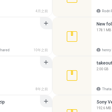
4月之前
Rodri 
New fol
178.1 MB
shared
10年之前
henry 
takeou
2.00 GB
8年之前
Thata 
zip
192.6 MB