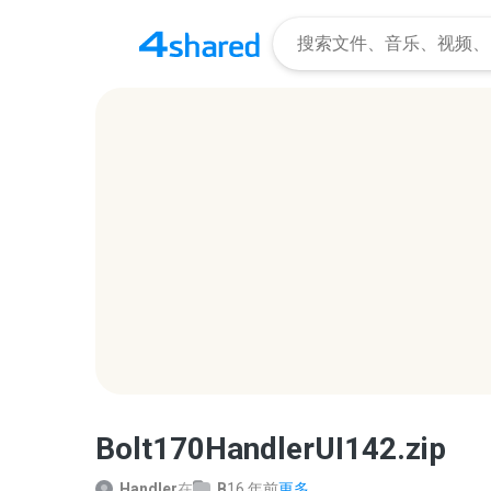
Bolt170HandlerUI142.zip
Handler
在
B
16 年前
更多...