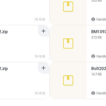
352 KB
16 年前
Handl
.zip
BM1093
372 KB
16 年前
Handl
.zip
Bolt202
167 KB
16 年前
Handl