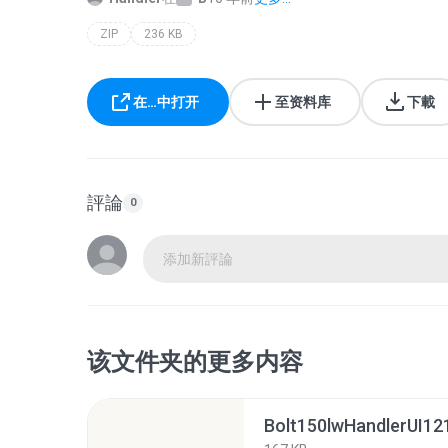
ZIP
236 KB
在…中打开
至资料库
下載
評論
0
添加新評論
该文件夹的更多内容
Bolt150lwHandlerUI121