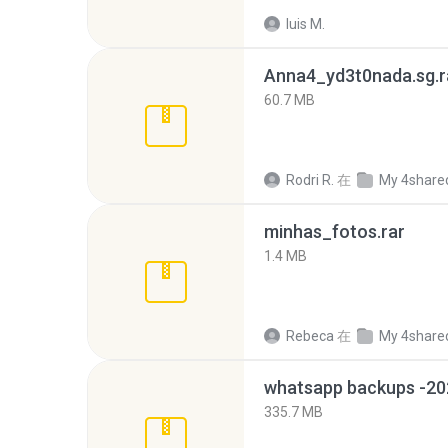
luis M.
Anna4_yd3t0nada.sg.r
60.7 MB
Rodri R.
在
My 4share
minhas_fotos.rar
1.4 MB
Rebeca
在
My 4share
335.7 MB