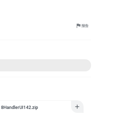
报告
8HandlerUI142.zip