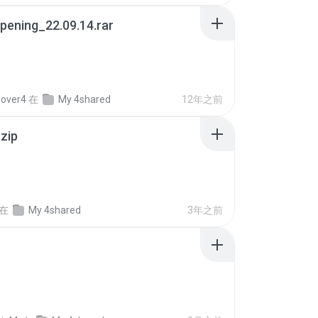
pening_22.09.14.rar
lover4
在
My 4shared
12年之前
.zip
在
My 4shared
3年之前
p