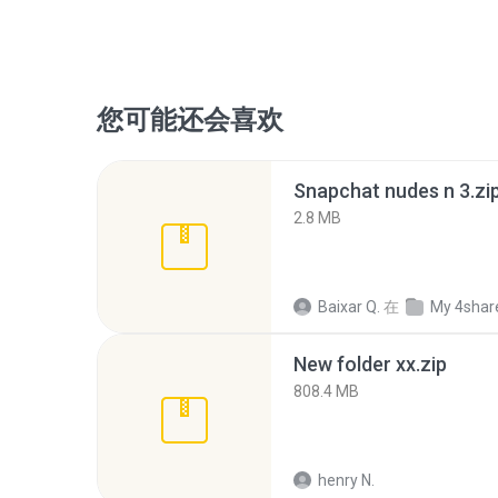
您可能还会喜欢
Snapchat nudes n 3.zi
2.8 MB
Baixar Q.
在
My 4shar
New folder xx.zip
808.4 MB
henry N.