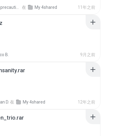
extra_precautions
在
My 4shared
11年之前
z
co B.
9月之前
Insanity.rar
ian D.
在
My 4shared
12年之前
n_trio.rar