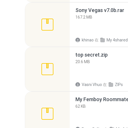
Sony Vegas v7.0b.rar
167.2 MB
khinao
在
My 4shared
top secret.zip
20.6 MB
Vasni Vhuo
在
ZIPs
My Femboy Roommate F
62 KB