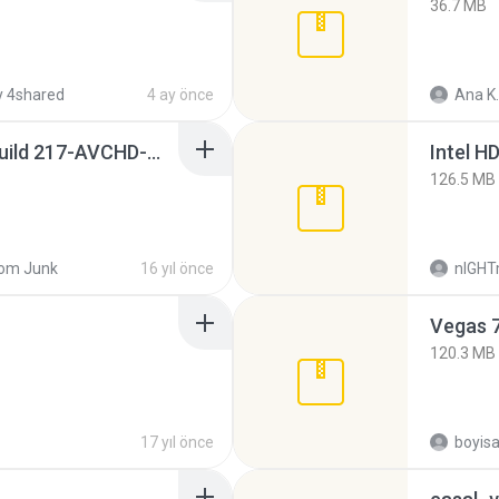
36.7 MB
 4shared
4 ay önce
Ana K.
Sony Vegas Pro 8.0b Build 217-AVCHD-MPG-AC3 FIXED.7z
126.5 MB
om Junk
16 yıl önce
nIGH
Vegas 7
120.3 MB
17 yıl önce