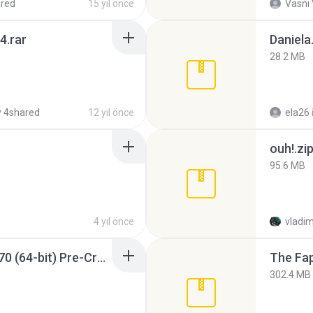
red
15 yıl önce
Vasni
4.rar
Daniela
28.2 MB
 4shared
12 yıl önce
ela26
ouh!.zi
95.6 MB
4 yıl önce
vladim
Sony Vegas Pro 12.0.770 (64-bit) Pre-Cracked.zip
The Fap
302.4 MB