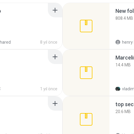
p
New fol
808.4 MB
hared
8 yıl önce
henry 
Marceli
14.4 MB
C
1 yıl önce
vladim
top sec
20.6 MB