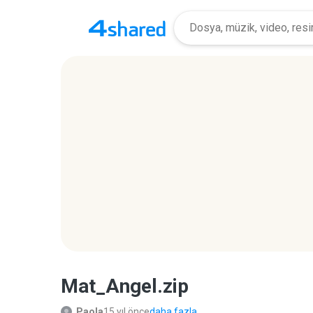
Mat_Angel.zip
Paola
15 yıl önce
daha fazla...