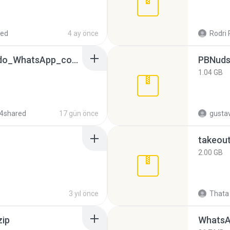
red
4 ay önce
Rodri 
65536533_Conversa_do_WhatsApp_com_Meu_Esposo.zip
PBNuds
1.04 GB
4shared
17 gün önce
gusta
takeou
2.00 GB
3 yıl önce
Thata 
zip
WhatsA