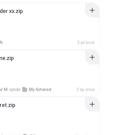
der xx.zip
N.
3 yıl önce
ne.zip
ir M.
içinde
My 4shared
2 ay önce
ret.zip