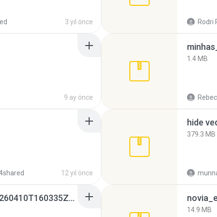
red
3 yıl önce
Rodri 
minhas_
1.4 MB
9 ay önce
Rebec
hide ve
379.3 MB
4shared
12 yıl önce
munna
whatsapp backups -20260410T160335Z-3-001.zip
novia_e
14.9 MB