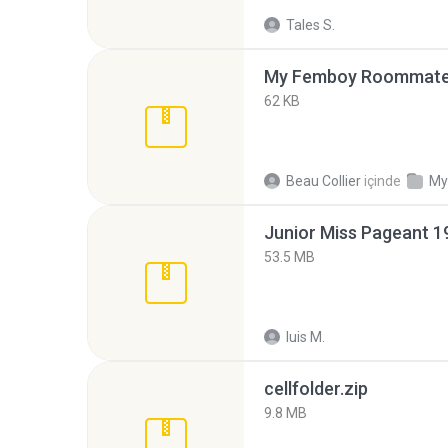
Tales S.
My Femboy Roommate F
62 KB
Beau Collier
içinde
My
53.5 MB
luis M.
cellfolder.zip
9.8 MB