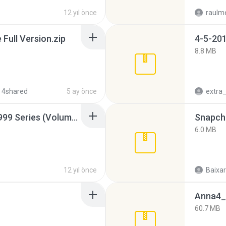
12 yıl önce
raulm
ull Version.zip
4-5-201
8.8 MB
 4shared
5 ay önce
Junior Miss Pageant 1999 Series (Volume I Part I NC 6).7z
Snapcha
6.0 MB
12 yıl önce
Baixar
Anna4_
60.7 MB