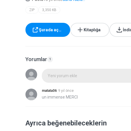
ZIP
3,350 KB
Şurada aç…
Kitaplığa
İndi
Yorumlar
1
Yeni yorum ekle
matata06
9 yıl önce
un immense MERCI
Ayrıca beğenebileceklerin