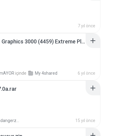
7 yıl önce
Intel HD Graphics 3000 (4459) Extreme Plus 2.0.zip
TmAYOR
içinde
My 4shared
6 yıl önce
.0a.rar
boyisadangerzone
15 yıl önce