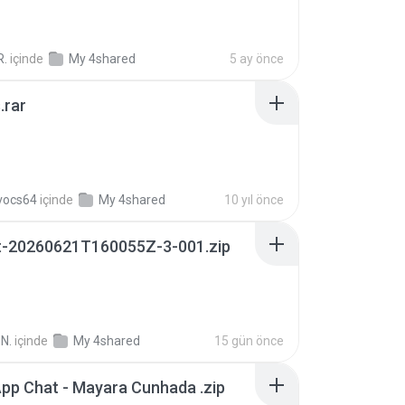
R.
içinde
My 4shared
5 ay önce
.rar
vocs64
içinde
My 4shared
10 yıl önce
t-20260621T160055Z-3-001.zip
N.
içinde
My 4shared
15 gün önce
pp Chat - Mayara Cunhada .zip