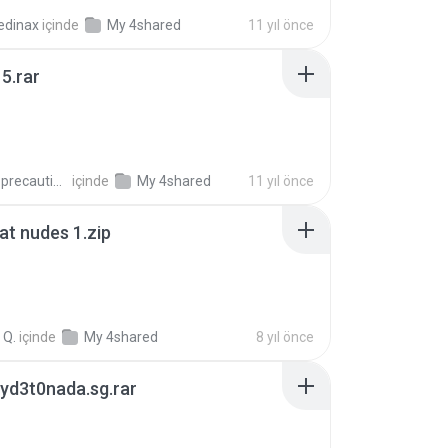
edinax
içinde
My 4shared
11 yıl önce
5.rar
extra_precautions
içinde
My 4shared
11 yıl önce
t nudes 1.zip
 Q.
içinde
My 4shared
8 yıl önce
yd3t0nada.sg.rar