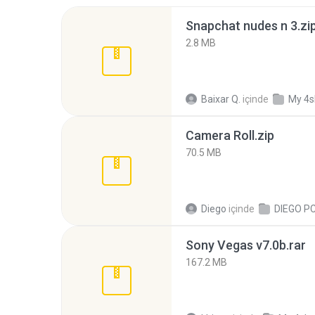
Snapchat nudes n 3.zi
2.8 MB
Baixar Q.
içinde
My 4s
Camera Roll.zip
70.5 MB
Diego
içinde
DIEGO P
Sony Vegas v7.0b.rar
167.2 MB