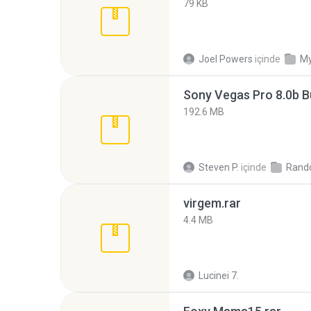
79 KB
Joel Powers
içinde
My
192.6 MB
Steven P.
içinde
Rand
virgem.rar
4.4 MB
Lucinei 7.