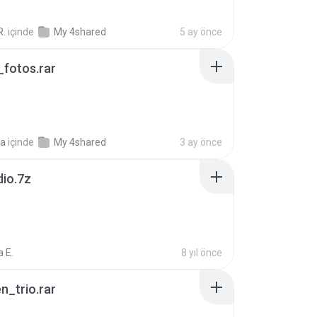
R.
içinde
My 4shared
5 ay önce
fotos.rar
a
içinde
My 4shared
3 ay önce
dio.7z
 E.
8 yıl önce
n_trio.rar