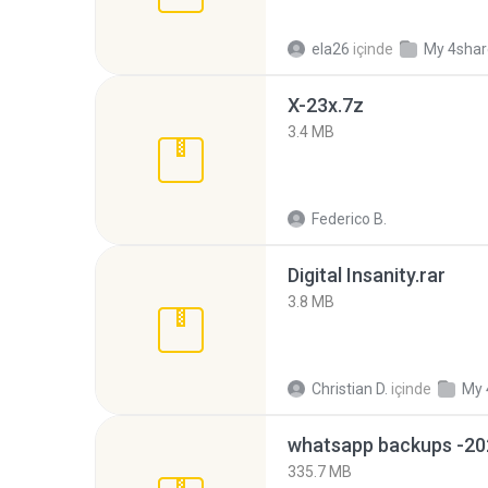
ela26
içinde
My 4sha
X-23x.7z
3.4 MB
Federico B.
Digital Insanity.rar
3.8 MB
Christian D.
içinde
My 
335.7 MB