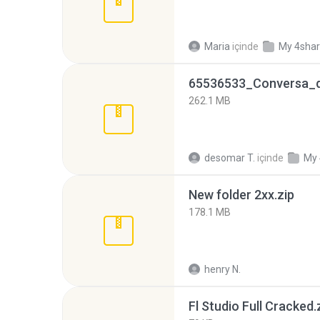
Maria
içinde
My 4sha
262.1 MB
desomar T.
içinde
My 
New folder 2xx.zip
178.1 MB
henry N.
Fl Studio Full Cracked.