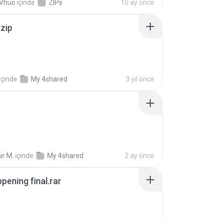
 Vhuo
içinde
ZIPs
10 ay önce
.zip
içinde
My 4shared
3 yıl önce
p
ir M.
içinde
My 4shared
2 ay önce
pening final.rar