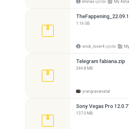
khinao
içinde
My 4sha
TheFappening_22.09.1
1.16 GB
erick_lover4
içinde
My
Telegram fabiana.zip
244.8 MB
yrangravanatal
137.0 MB