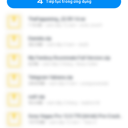
Tiếp tục trong ứng dụng
TheFappening_22.09.14.rar
1.16 GB
cách đây 12 năm
erick_lover4
Daniela.zip
28.2 MB
cách đây 3 năm
ela26
My Femboy Roommate Full Version.zip
62 KB
cách đây 5 tháng
Beau Collier
Telegram fabiana.zip
244.8 MB
cách đây 4 năm
yrangravanatal
ouh!.zip
95.6 MB
cách đây 2 tháng
vladimir M.
Sony Vegas Pro 12.0.770 (64-bit) Pre-Cracked.zip
137.0 MB
cách đây 12 năm
Tales S.