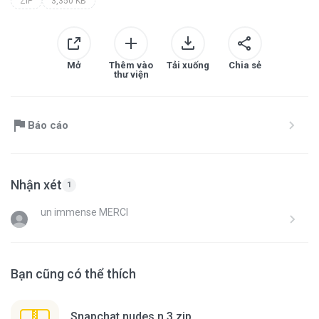
ZIP
3,350 KB
Mở
Thêm vào
Tải xuống
Chia sẻ
thư viện
Báo cáo
Nhận xét
1
un immense MERCI
Bạn cũng có thể thích
Snapchat nudes n 3.zip