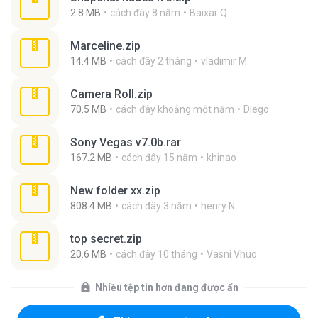
2.8 MB
cách đây 8 năm
Baixar Q.
Marceline.zip
14.4 MB
cách đây 2 tháng
vladimir M.
Camera Roll.zip
70.5 MB
cách đây khoảng một năm
Diego
Sony Vegas v7.0b.rar
167.2 MB
cách đây 15 năm
khinao
New folder xx.zip
808.4 MB
cách đây 3 năm
henry N.
top secret.zip
20.6 MB
cách đây 10 tháng
Vasni Vhuo
Nhiều tệp tin hơn đang được ẩn