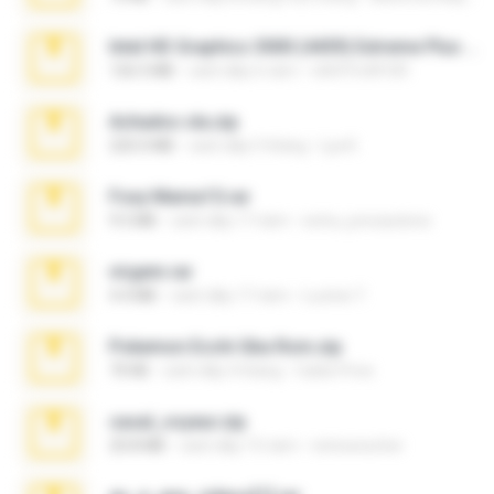
Intel HD Graphics 3000 (4459) Extreme Plus 2.0.zip
126.5 MB
cách đây 6 năm
nIGHTmAYOR
Achados sla.zip
220.0 MB
cách đây 5 tháng
Lya K.
Foxy Mama15.rar
9.5 MB
cách đây 17 năm
extra_precautions
virgem.rar
4.4 MB
cách đây 17 năm
Lucinei 7.
Pokemon Ecchi Gba Rom.zip
70 KB
cách đây 4 tháng
Caleb Price
casal_voyeur.zip
20.8 MB
cách đây 15 năm
netowescher