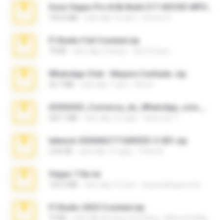
Sony Vegas Pro 8.0b Build 217-AVCHD-MPG-AC3 FIXED.7z
192.6 MB
cách đây 16 năm
Steven P.
Fl Studio Full Cracked.zip
79 KB
cách đây 4 tháng
Joel Powers
WhatsApp Chat - Mayara Cunhada .zip
36.7 MB
cách đây 7 năm
Ana K.
65536533_Conversa_do_WhatsApp_com_Meu_Esposo.zip
262.1 MB
cách đây 16 ngày
desomar T.
takeout-20260621T160055Z-3-001.zip
2.00 GB
cách đây 13 ngày
Thata N.
Vegas 7.0a.rar
120.3 MB
cách đây 15 năm
boyisadangerzone
Fl Studio 2025 Cracked.zip
73 KB
cách đây khoảng một tháng
Maverick Mayer