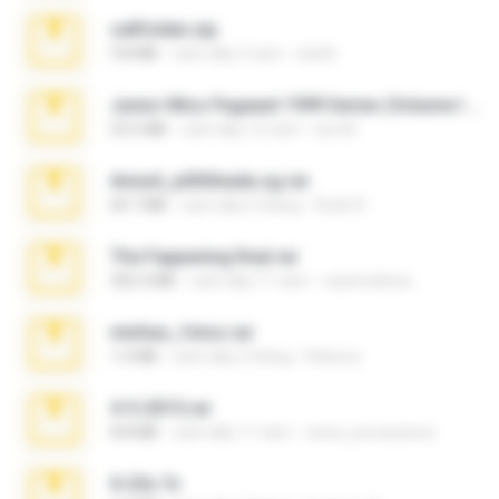
cellfolder.zip
9.8 MB
cách đây 3 năm
ela26
Junior Miss Pageant 1999 Series (Volume I Part I NC 6).7z
53.5 MB
cách đây 12 năm
luis M.
Anna4_yd3t0nada.sg.rar
60.7 MB
cách đây 5 tháng
Rodri R.
The Fappening final.rar
302.4 MB
cách đây 11 năm
raulmedinax
minhas_fotos.rar
1.4 MB
cách đây 2 tháng
Rebeca
4-5-2015.rar
8.8 MB
cách đây 11 năm
extra_precautions
X-23x.7z