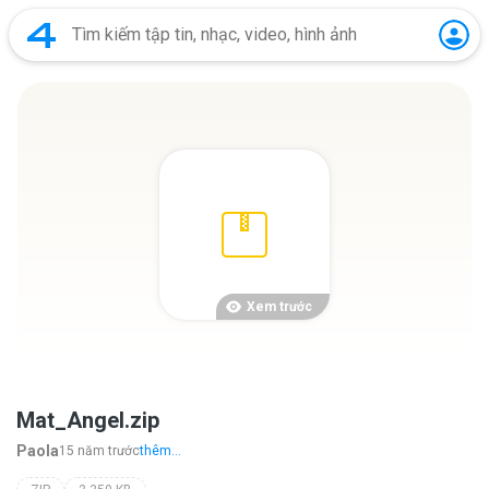
Xem trước
Mat_Angel.zip
Paola
15 năm trước
thêm...