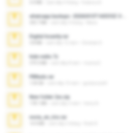
3.4 MB
cách đây 9 tháng
Federico B.
whatsapp backups -20260410T160335Z-3-001.zip
335.7 MB
cách đây 4 tháng
Maria
Digital Insanity.rar
3.8 MB
cách đây 12 năm
Christian D.
hide vedio.7z
379.3 MB
cách đây 8 năm
munna E.
PBNuds.rar
1.04 GB
cách đây 10 năm
gustavocs64
New folder 2xx.zip
178.1 MB
cách đây 3 năm
henry N.
novia_en_trio.rar
14.9 MB
cách đây 5 tháng
Rodri R.