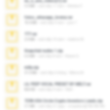
eu_e_ana_videos[1].rar
5.5 MB
cách đây 11 năm
Adriano F.
fotos_whasapp_lorena.rar
76.4 MB
cách đây 4 năm
jose T.
777.rar
2.0 MB
cách đây 10 năm
vladimir M.
Snapchat nudes 1.zip
6.0 MB
cách đây 8 năm
Baixar Q.
milly.zip
31.0 MB
cách đây 6 tháng
Milene M.
LIL PEEP VOCAL PRESET BY MELT.rar
826 KB
cách đây 4 năm
Melt ..
7258 USA Circle Crypto Investors Leads.zip
3.1 MB
cách đây 21 ngày
cmqadeer@786786786