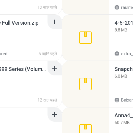
12 साल पहले
raulm
ull Version.zip
4-5-201
8.8 MB
ared
5 महीने पहले
Junior Miss Pageant 1999 Series (Volume I Part I NC 6).7z
Snapcha
6.0 MB
12 साल पहले
Baixar
Anna4_
60.7 MB