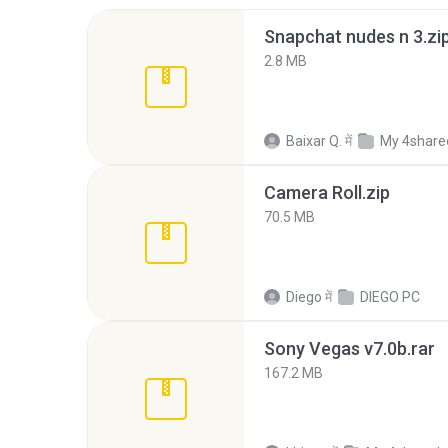
Snapchat nudes n 3.zi
2.8 MB
Baixar Q.
में
My 4share
Camera Roll.zip
70.5 MB
Diego
में
DIEGO PC
Sony Vegas v7.0b.rar
167.2 MB