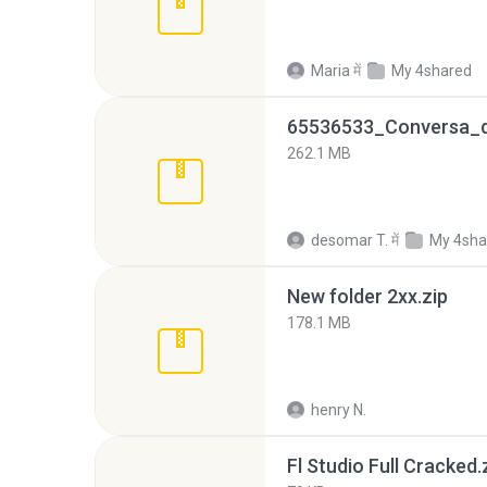
Maria
में
My 4shared
262.1 MB
desomar T.
में
My 4sha
New folder 2xx.zip
178.1 MB
henry N.
Fl Studio Full Cracked.