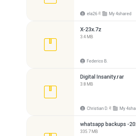
ela26
में
My 4shared
X-23x.7z
3.4 MB
Federico B.
Digital Insanity.rar
3.8 MB
Christian D.
में
My 4sha
335.7 MB