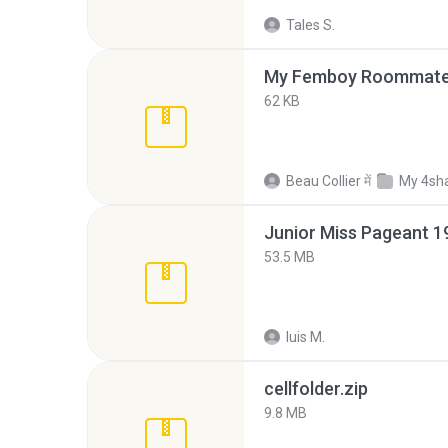
Tales S.
My Femboy Roommate F
62 KB
Beau Collier
में
My 4sh
53.5 MB
luis M.
cellfolder.zip
9.8 MB