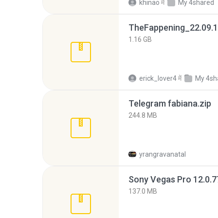
khinao
में
My 4shared
TheFappening_22.09.1
1.16 GB
erick_lover4
में
My 4sh
Telegram fabiana.zip
244.8 MB
yrangravanatal
137.0 MB