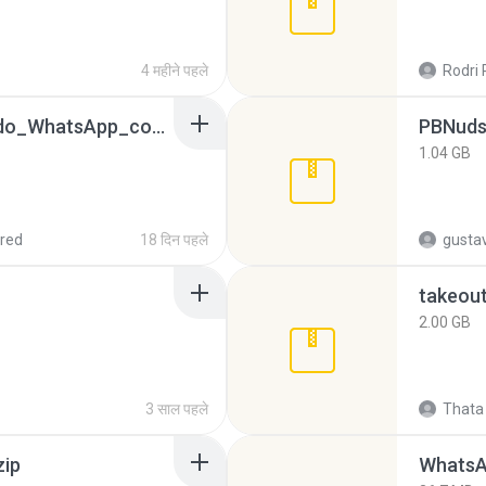
4 महीने पहले
Rodri 
65536533_Conversa_do_WhatsApp_com_Meu_Esposo.zip
PBNuds
1.04 GB
red
18 दिन पहले
gusta
takeou
2.00 GB
3 साल पहले
Thata 
zip
WhatsA