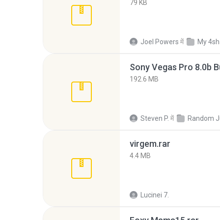
79 KB
Joel Powers
में
My 4sh
192.6 MB
Steven P.
में
Random J
virgem.rar
4.4 MB
Lucinei 7.