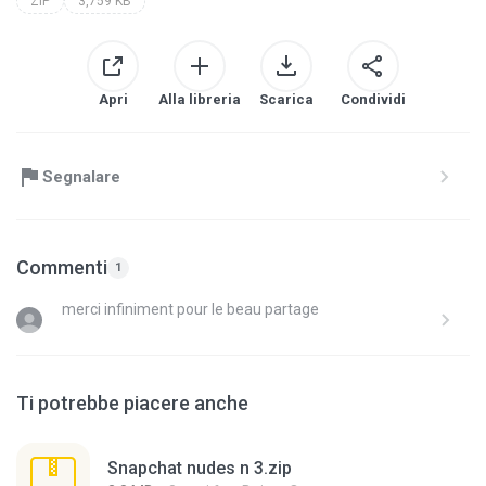
ZIP
3,759 KB
Apri
Alla libreria
Scarica
Condividi
Segnalare
Commenti
1
merci infiniment pour le beau partage
Ti potrebbe piacere anche
Snapchat nudes n 3.zip