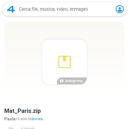
Anteprima
Mat_Paris.zip
Paola
15 anni fa
ancora...