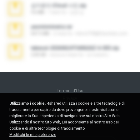
김지윤의 iCloud 사진.zip
9.6 MB
7 anni fa
성경 김.
yasminmineira.rar
647.5 MB
2 mesi fa
letiro5708@fanchatu.com
takeout-20260624T040626Z-6-003.zip
2.00 GB
circa un mese fa
อรรถพงษ์ บ.
Termini d'Uso
Privacy
Utilizziamo i cookie.
4shared utilizza i cookie e altre tecnologie di
Supporto
tracciamento per capire da dove provengono i nostri visitatori e
Non venda le mie informazioni personali
migliorare la Sua esperienza di navigazione sul nostro Sito Web.
Non condivida le mie informazioni personali
Utilizzando il nostro Sito Web, Lei acconsente al nostro uso dei
cookie e di altre tecnologie di tracciamento.
Modifichi le mie preferenze