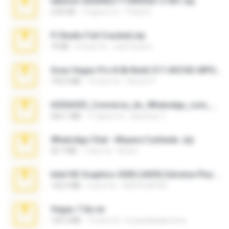
takeout-20260621T160055Z-3-001.zip
2.00 GB
14 giorni fa
Thata N.
Fl Studio Full Cracked.zip
79 KB
4 mesi fa
Joel Powers
Sony Vegas Pro 8.0b Build 217-AVCHD-MPG-AC3 FIXED.7z
192.6 MB
16 anni fa
Steven P.
65536533_Conversa_do_WhatsApp_com_Meu_Esposo.zip
262.1 MB
17 giorni fa
desomar T.
WhatsApp Chat - Mayara Cunhada .zip
36.7 MB
7 anni fa
Ana K.
Intel HD Graphics 3000 (4459) Extreme Plus 2.0.zip
126.5 MB
6 anni fa
nIGHTmAYOR
Vegas 7.0a.rar
120.3 MB
15 anni fa
boyisadangerzone