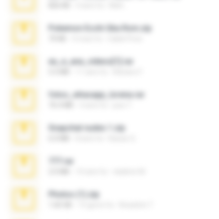
826 KB
4 anni fa
Melt ..
Pokemon Ecchi Gba Rom.zip
70 KB
4 mesi fa
Caleb Price
eu_e_ana_videos[1].rar
5.5 MB
11 anni fa
Adriano F.
fotos_whasapp_lorena.rar
76.4 MB
4 anni fa
jose T.
Snapchat nudes 1.zip
6.0 MB
8 anni fa
Baixar Q.
777.rar
2.0 MB
10 anni fa
vladimir M.
Photos (1).zip
1.60 GB
15 giorni fa
Anacleto T.