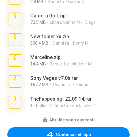
2.8 MB
8 anni fa
Baixar Q.
Camera Roll.zip
70.5 MB
circa un anno fa
Diego
New folder xx.zip
808.4 MB
3 anni fa
henry N.
Marceline.zip
14.4 MB
2 mesi fa
vladimir M.
Sony Vegas v7.0b.rar
167.2 MB
15 anni fa
khinao
TheFappening_22.09.14.rar
1.16 GB
12 anni fa
erick_lover4
Altri file sono nascosti
Continua nell'app