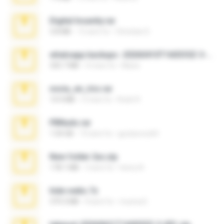
Digital Insanity.rar
3.8 MB
12 anni fa
Christian D.
whatsapp backups -20260410T160335Z-3-001.zip
335.7 MB
4 mesi fa
Maria
novia_en_trio.rar
14.9 MB
5 mesi fa
Rodri R.
PBNuds.rar
1.04 GB
10 anni fa
gustavocs64
New folder 2xx.zip
178.1 MB
3 anni fa
henry N.
hide vedio.7z
379.3 MB
8 anni fa
munna E.