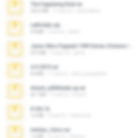
The Fappening final.rar
302.4 MB
11 anni fa
raulmedinax
cellfolder.zip
9.8 MB
3 anni fa
ela26
Junior Miss Pageant 1999 Series (Volume I Part I NC 6).7z
53.5 MB
12 anni fa
luis M.
4-5-2015.rar
8.8 MB
11 anni fa
extra_precautions
Anna4_yd3t0nada.sg.rar
60.7 MB
5 mesi fa
Rodri R.
X-23x.7z
3.4 MB
9 mesi fa
Federico B.
minhas_fotos.rar
1.4 MB
3 mesi fa
Rebeca