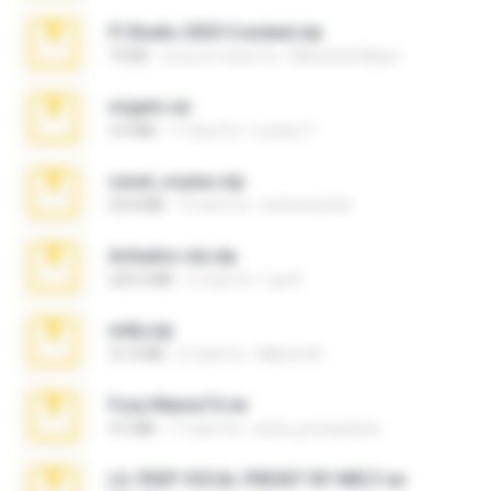
Fl Studio 2025 Cracked.zip
73 KB
circa un mese fa
Maverick Mayer
virgem.rar
4.4 MB
17 anni fa
Lucinei 7.
casal_voyeur.zip
20.8 MB
15 anni fa
netowescher
Achados sla.zip
220.0 MB
5 mesi fa
Lya K.
milly.zip
31.0 MB
6 mesi fa
Milene M.
Foxy Mama15.rar
9.5 MB
17 anni fa
extra_precautions
LIL PEEP VOCAL PRESET BY MELT.rar