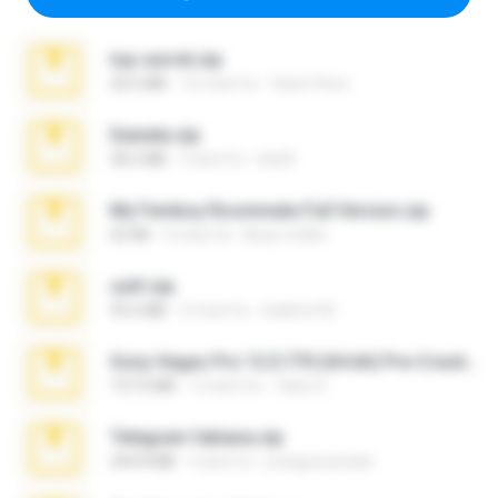
top secret.zip
20.6 MB
10 mesi fa
Vasni Vhuo
Daniela.zip
28.2 MB
3 anni fa
ela26
My Femboy Roommate Full Version.zip
62 KB
5 mesi fa
Beau Collier
ouh!.zip
95.6 MB
2 mesi fa
vladimir M.
Sony Vegas Pro 12.0.770 (64-bit) Pre-Cracked.zip
137.0 MB
12 anni fa
Tales S.
Telegram fabiana.zip
244.8 MB
4 anni fa
yrangravanatal