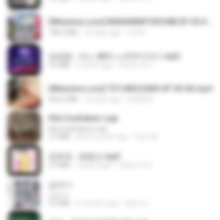
[Witanime.com] RKNGMNNTSRCMB EP 05 HD.mp4
186.0 MB
18 days ago
LOLKI
임영웅 - 어느 60대 노부부이야기.mp3
4.6 MB
4 years ago
castor-trot
[Witanime.com] TSTJWGCDMS EP 05 HD.mp4
423.2 MB
10 days ago
DOMISR
Kita Usahakan Lagi
Kita Usahakan Lagi
3.3 MB
about a year ago
Fazri M.
문희옥 - 평행선.mp3
2.9 MB
4 years ago
castor-trot
갑자기
갑자기
3.0 MB
2 months ago
복희 박.