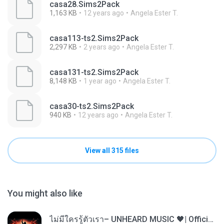
casa28.Sims2Pack
1,163 KB
12 years ago
Angela Ester T.
casa113-ts2.Sims2Pack
2,297 KB
2 years ago
Angela Ester T.
casa131-ts2.Sims2Pack
8,148 KB
1 year ago
Angela Ester T.
casa30-ts2.Sims2Pack
940 KB
12 years ago
Angela Ester T.
View all 315 files
You might also like
ไม่มีใครรู้ตัวเรา– UNHEARD MUSIC 🖤| Official Lyric Video | เพลงสู้ชีวิต