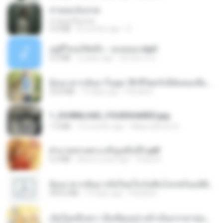
สายลมเจ็บปวด
สายลมเจ็บปวด
4.0 MB
8 months ago
D
อยู่ที่ไหนก็คิดถึง - เมนทอล.mp3
4.2 MB
2 years ago
มันไม้สาย ม.
ย้อนเวลากลับมาในยุค 70 ชีวิตครั้งนี้ฉันขอเลือกเอง จบ.pdf
32.8 MB
19 days ago
Pandarin
1_DOWNLOAD_FOURSHARED.jpg
1.9 MB
12 months ago
Wtlprodthree A.
ฝ่าบาททรงพระเจริญหมื่นปี1.pdf
6.4 MB
about a year ago
Orasa K.
ย้อนเวลากลับมาเกิดใหม่ในวันสิ้นโลกพร้อมมิติส่วนตัว 1-443 [จบ] - 揍趴长颈鹿.pdf
499.6 MB
19 days ago
Pandarin
เกิดใหม่อีกครา อี๋เหนียงอย่างข้าเป็นภรรยาขุนนาง 1_ST.pdf