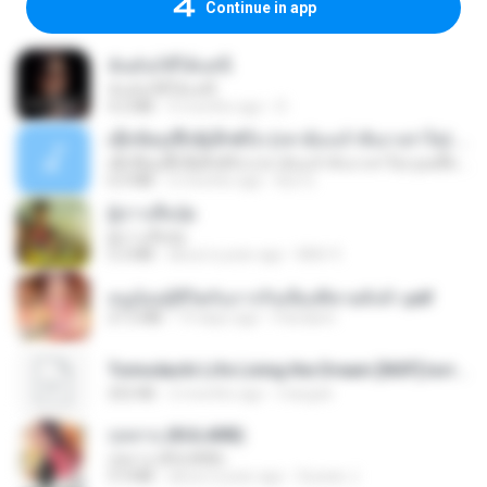
Continue in app
ฉันมันก็ดีได้แค่นี้
ฉันมันก็ดีได้แค่นี้
4.2 MB
9 months ago
D
ເຊົາຮ້ອງເຖົ້າຊິເອົາທໍ່ໃດ (เซาฮ้องเถ้าสิเอาเท่าใด) ບຸນເກີດ ຫນູຫ່ວງ ft. ໂສພາ ຈຸນທະລາ
ເຊົາຮ້ອງເຖົ້າຊິເອົາທໍ່ໃດ (เซาฮ้องเถ้าสิเอาเท่าใด) ບຸນເກີດ ຫນູຫ່ວງ ft. ໂສພາ ຈຸນທະລາ
6.0 MB
2 months ago
But G.
ผู้บ่าวเสื้อปุ๋ย
ผู้บ่าวเสื้อปุ๋ย
5.2 MB
about a year ago
Mith 9.
หนูน้อยสู้ชีวิตกับภารกิจเลี้ยงพี่ชายทั้งห้า.pdf
27.2 MB
19 days ago
Pandarin
Tomodachi Life Living the Dream [NSP].torrent
252 KB
2 months ago
margob
กุหลาบ (KULARB)
กุหลาบ (KULARB)
5.9 MB
about a year ago
Suwan J.