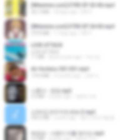
[Witanime.com] DTRD EP 03 HD.mp4
321.3 MB
18 days ago
DRTY
[Witanime.com] DTRD EP 04 HD.mp4
279.0 MB
11 days ago
DRTY
LOVE ATTACK
LOVE ATTACK
7.1 MB
about a year ago
지빈 임.
Air Hostess S01 E01.mp4
174.4 MB
3 months ago
민호 이.
나훈아 - 영영.mp3
3.5 MB
4 years ago
castor-trot
신유리) 유두자위 A to Z.mp3
256.6 MB
2 years ago
좀비고4인커플 좀.
배금성 - 사랑이 비를 맞아요.mp3
3.5 MB
4 years ago
castor-trot