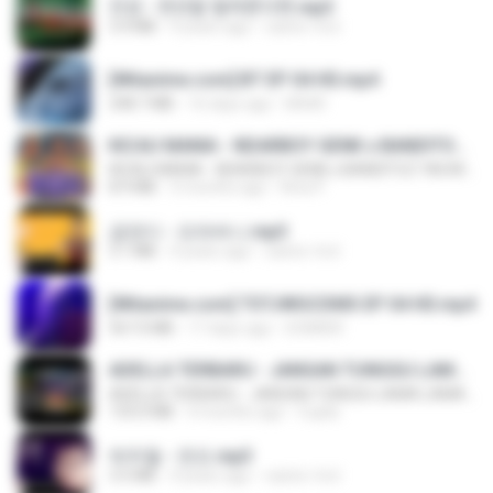
진성 - 천년을 빌려준다면.mp3
3.4 MB
4 years ago
castor-trot
[Witanime.com] BT EP 04 HD.mp4
248.7 MB
16 days ago
BAXK
KICAU MANIA - NDARBOY GENK x BANDITOZ YAOW 86 (OFFICIAL LYRIC VIDEO) GAS POL NDANGAK
KICAU MANIA - NDARBOY GENK x BANDITOZ YAOW 86 (OFFICIAL LYRIC VIDEO) GAS POL NDANGAK
8.9 MB
3 months ago
Rina P.
금잔디 - 오라버니.mp3
3.1 MB
4 years ago
castor-trot
[Witanime.com] TSTJWGCDMS EP 04 HD.mp4
567.0 MB
17 days ago
DOMISR
ADELLA TERBARU - JANGAN TUNGGU LAMA LAMA - GELAS RETAK - OM ADELLA FULL ALBUM TERBARU 2026
ADELLA TERBARU - JANGAN TUNGGU LAMA LAMA - GELAS RETAK - OM ADELLA FULL ALBUM TERBARU 2026
133.0 MB
4 months ago
Cuplis
박우철 - 연모.mp3
3.5 MB
4 years ago
castor-trot