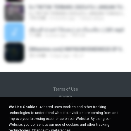
DJ TIKTOK TERBARU 2025🎵DJ JANGAN TUNGGU LAMA LAMA NANTI LAMA LAMA 🎵DJ SEDIA AKU SEBELUM HUJAN
DJ TIKTOK TERBARU 2025🎵DJ JANGAN TUNGGU LAMA LAMA NANTI LAMA LAMA 🎵DJ SEDIA AKU SEBELUM HUJAN
199.4 MB
6 months ago
Yahya Lahiya
เพื่อนพี่ ช่วยทำให้เสด ( เล่าเรื่องเสียว ) 201.mp3
7.1 MB
6 years ago
TNP2 M.
[Witanime.com] HMYNGWHSNIDMS2S EP 05 HD.mp4
251.4 MB
9 days ago
KILJY
Terms of Use
Privacy
Support
We Use Cookies.
4shared uses cookies and other tracking
Do not sell my personal information
technologies to understand where our visitors are coming from and
Do not share my personal information
improve your browsing experience on our Website. By using our
Website, you consent to our use of cookies and other tracking
technologies.
Change my preferences