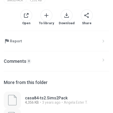
SIMS2PACK
1,252 KB
Open
To library
Download
Share
Report
Comments
0
More from this folder
casa84-ts2.Sims2Pack
4,356 KB
3 years ago
Angela Ester T.