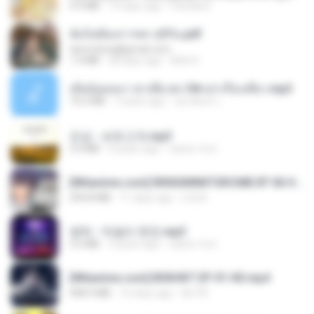
4.9 MB
19 days ago
Pandarin
ฉันไม่ต้องการพร สุจิรัน.pdf
tanmobza@gmail.com
1.4 MB
28 days ago
Mob K.
เมียน้อยเหงา พาเสียวค่ะ18+เล่าเรื่องเสียว.mp3
14.2 MB
7 years ago
อมรพันธ์ จ.
진성 - 보릿고개.mp3
3.4 MB
4 years ago
castor-trot
[Witanime.com] RKNGMNNTSRCMB EP 06 HD.mp4
294.8 MB
11 days ago
LOLKI
영탁 - 막걸리 한잔.mp3
3.2 MB
3 years ago
castor-trot
[Witanime.com] BSKHKT EP 01 HD.mp4
408.9 MB
16 days ago
BLITR