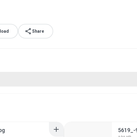
load
Share
pg
5619_-