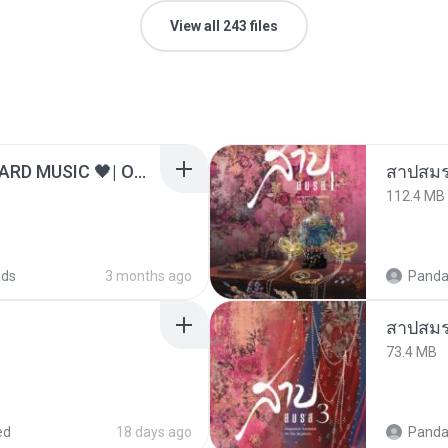
View all 243 files
ไม่มีใครรู้ตัวเรา– UNHEARD MUSIC 🖤| Official Lyric Video | เพลงสู้ชีวิต
สาปสมร
112.4 MB
ads
3 months ago
Panda
สาปสมร
73.4 MB
ed
18 days ago
Panda