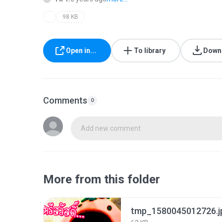
98 KB
Open in...
To library
Down
Comments
0
Add new comment
More from this folder
tmp_1580045012726.j