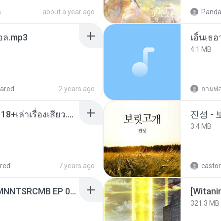
s
about a year ago
Panda
นทอล.mp3
เอิ้นเธ
4.1 MB
ared
2 years ago
ถามพ่
เมียน้อยเหงา พาเสียวค่ะ18+เล่าเรื่องเสียว.mp3
진성 -
3.4 MB
red
7 years ago
castor
[Witanime.com] RKNGMNNTSRCMB EP 06 HD.mp4
[Witan
321.3 MB