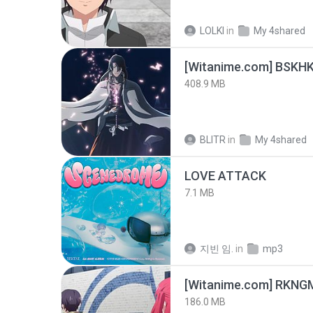
LOLKI
in
My 4shared
[Witanime.com] BSKHK
408.9 MB
BLITR
in
My 4shared
LOVE ATTACK
7.1 MB
지빈 임.
in
mp3
186.0 MB