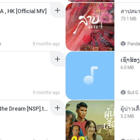
/A , HK [Official MV]
สาปสมร
73.1 MB
s
8 months ago
Panda
6.0 MB
9 months ago
But G.
Tomodachi Life Living the Dream [NSP].torrent
ผู้บ่าวเสื
5.2 MB