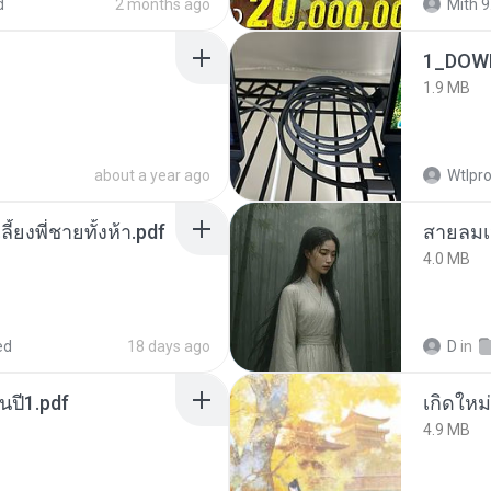
d
2 months ago
Mith 9
1_DOW
1.9 MB
about a year ago
Wtlpro
ลี้ยงพี่ชายทั้งห้า.pdf
สายลมเ
4.0 MB
ed
18 days ago
D
in
นปี1.pdf
4.9 MB