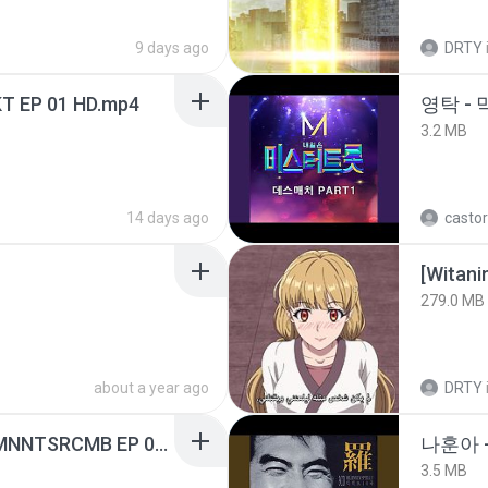
9 days ago
DRTY
T EP 01 HD.mp4
영탁 - 
3.2 MB
14 days ago
castor
[Witan
279.0 MB
about a year ago
DRTY
[Witanime.com] RKNGMNNTSRCMB EP 05 HD.mp4
나훈아 -
3.5 MB