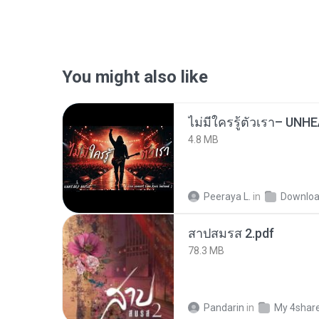
You might also like
4.8 MB
Peeraya L.
in
Downlo
สาปสมรส 2.pdf
78.3 MB
Pandarin
in
My 4shar