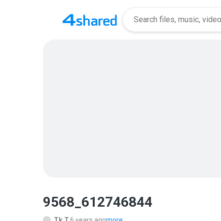
9568_612746844
Tk T.
6 years ago
more...