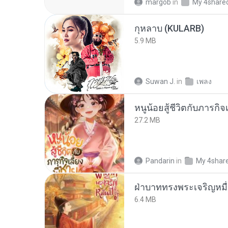
margob
in
My 4share
กุหลาบ (KULARB)
5.9 MB
Suwan J.
in
เพลง
หนูน้อยสู้ชีวิตกับภารกิจเ
27.2 MB
Pandarin
in
My 4shar
ฝ่าบาททรงพระเจริญหมื่
6.4 MB