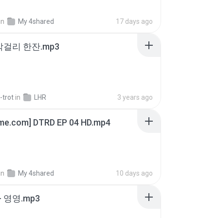
in
My 4shared
17 days ago
막걸리 한잔.mp3
-trot
in
LHR
3 years ago
ime.com] DTRD EP 04 HD.mp4
in
My 4shared
10 days ago
 영영.mp3