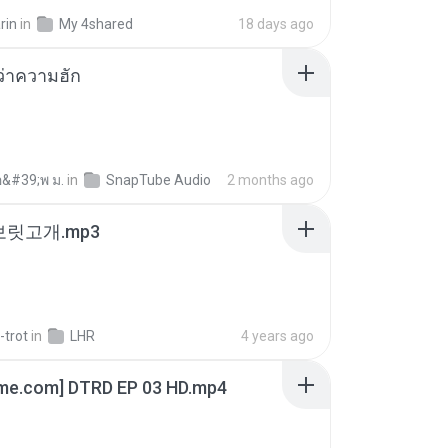
rin
in
My 4shared
18 days ago
อว่าความฮัก
อ&#39;พ ม.
in
SnapTube Audio
2 months ago
 보릿고개.mp3
-trot
in
LHR
4 years ago
ime.com] DTRD EP 03 HD.mp4