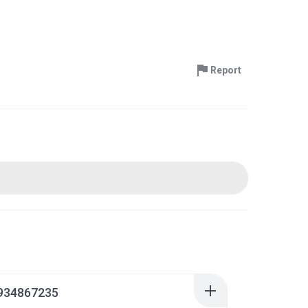
Report
934867235