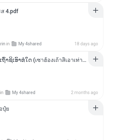
ส 4.pdf
rin
in
My 4shared
18 days ago
ເຊົາຮ້ອງເຖົ້າຊິເອົາທໍ່ໃດ (เซาฮ้องเถ้าสิเอาเท่าใด) ບຸນເກີດ ຫນູຫ່ວງ ft. ໂສພາ ຈຸນທະລາ
in
My 4shared
2 months ago
้อปุ๋ย