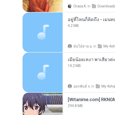
Orasa K.
in
Download
อยู่ที่ไหนก็คิดถึง - เม
4.2 MB
มันไม้สาย ม.
in
My 4sh
14.2 MB
อมรพันธ์ จ.
in
My 4sha
294.8 MB