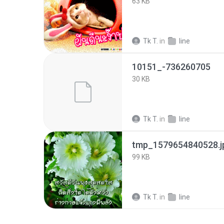
63 KB
Tk T.
in
line
10151_-736260705
30 KB
Tk T.
in
line
tmp_1579654840528.j
99 KB
Tk T.
in
line