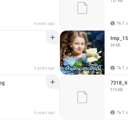
131 KB
6 years ago
Tk T.
i
tmp_15
34 KB
6 years ago
Tk T.
i
pg
7318_6
515 KB
6 years ago
Tk T.
i