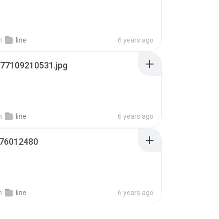
n
line
6 years ago
77109210531.jpg
n
line
6 years ago
76012480
n
line
6 years ago