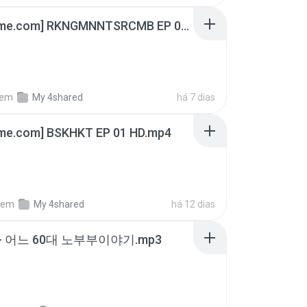
[Witanime.com] RKNGMNNTSRCMB EP 06 HD.mp4
em
My 4shared
há 7 dias
ime.com] BSKHKT EP 01 HD.mp4
em
My 4shared
há 12 dias
- 어느 60대 노부부이야기.mp3