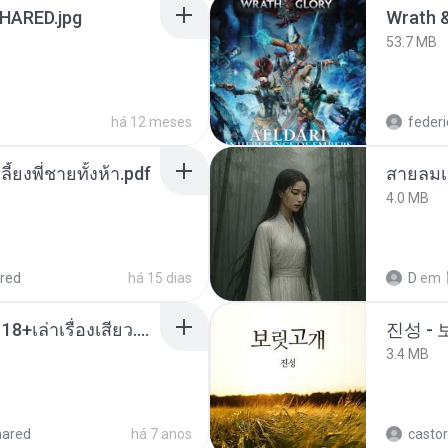
ARED.jpg
53.7 MB
há 12 meses
federi
ลี้ยงพี่ชายทั้งห้า.pdf
สายลมเ
4.0 MB
red
há 15 dias
D
em
เมียน้อยเหงา พาเสียวค่ะ18+เล่าเรื่องเสียว.mp3
진성 -
3.4 MB
hared
há 7 anos
castor