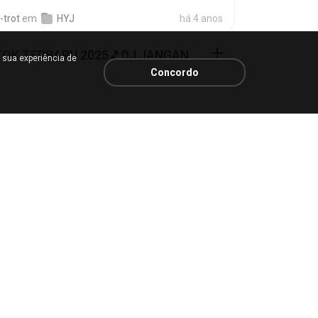
-trot
em
HYJ
há 4 anos
DJ TIKTOK TERBARU 2025🎵DJ JANGAN TUNGGU LAMA LAMA NANTI LAMA LAMA 🎵DJ SEDIA AKU SEBELUM HUJAN
 sua experiência de
Concordo
 Lahiya
em
Downloads
há 6 meses
tess S01 E01.mp4
.
em
My 4shared
há 3 meses
Aku Sebelum Hujan