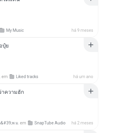
My Music
há 9 meses
้อปุ๋ย
.
em
Liked tracks
há um ano
อว่าความฮัก
อ&#39;พ ม.
em
SnapTube Audio
há 2 meses