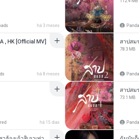
112.4 MB
oads
há 3 meses
Panda
/A , HK [Official MV]
สาปสมร
78.3 MB
ds
há 8 meses
Panda
สาปสมร
73.1 MB
red
há 15 dias
Panda
ເຊົາຮ້ອງເຖົ້າຊິເອົາທໍ່ໃດ (เซาฮ้องเถ้าสิเอาเท่าใด) ບຸນເກີດ ຫນູຫ່ວງ ft. ໂສພາ ຈຸນທະລາ
ฉันมันก็ด