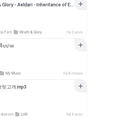
Wrath & Glory - Aeldari - Inheritance of Embers.pdf
co f
em
Wrath & Glory
há 2 anos
จ็บปวด
My Music
há 8 meses
 보릿고개.mp3
-trot
em
LHR
há 4 anos