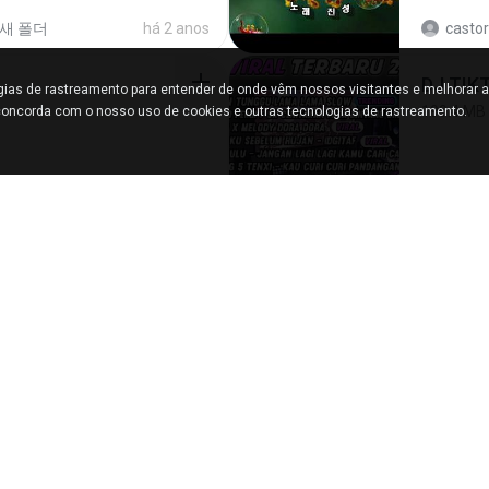
새 폴더
há 2 anos
castor
ogias de rastreamento para entender de onde vêm nossos visitantes e melhorar a
199.4 MB
oncorda com o nosso uso de cookies e outras tecnologias de rastreamento.
ed
há um ano
Yahya
[Witanime.com] TSTJWGCDMS EP 05 HD.mp4
Air Hos
174.4 MB
red
há 7 dias
민호 이
Sedia 
3.8 MB