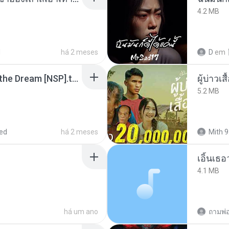
4.2 MB
d
há 2 meses
D
em
Tomodachi Life Living the Dream [NSP].torrent
ผู้บ่าวเสื
5.2 MB
ed
há 2 meses
Mith 9
เอิ้นเธ
4.1 MB
há um ano
ถามพ่