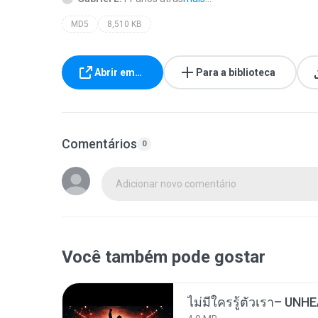
MD5
8,510 KB
Abrir em…
Para a biblioteca
Comentários
0
Adicionar novo comentário
Você também pode gostar