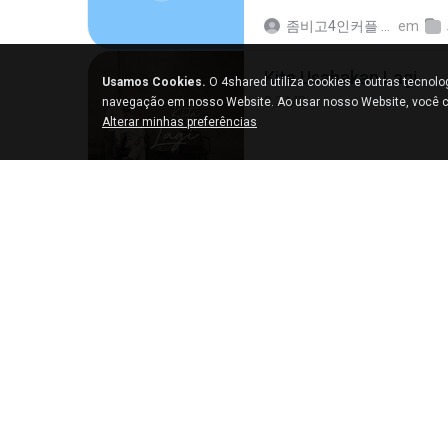
좀비고4인커플 좀.
em
Kita Usahakan Lagi
Usamos Cookies.
O 4shared utiliza cookies e outras tecnol
3.3 MB
navegação em nosso Website. Ao usar nosso Website, você c
Alterar minhas preferências
Fazri M.
em
My 4shar
423.2 MB
DOMISR
em
My 4sha
갑자기
3.0 MB