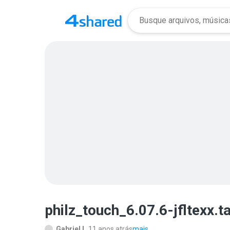
philz_touch_6.07.6-jfltexx.t
Gabriel L.
11 anos atrás
mais...