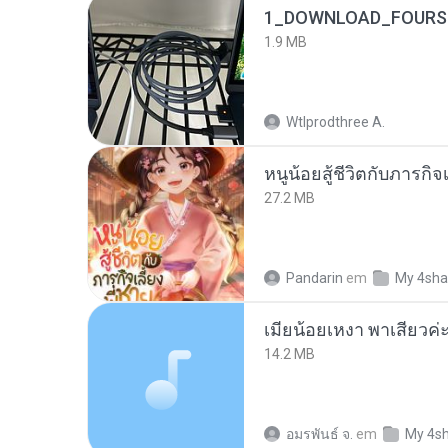
1_DOWNLOAD_FOURSH
1.9 MB
Wtlprodthree A.
หนูน้อยสู้ชีวิตกับภารกิจเ
27.2 MB
Pandarin
em
My 4sha
14.2 MB
อมรพันธ์ จ.
em
My 4s