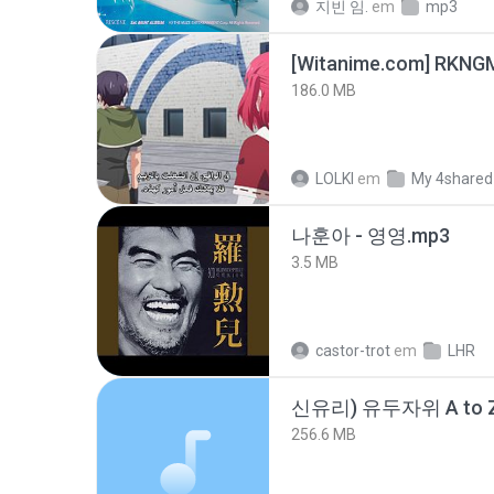
지빈 임.
em
mp3
186.0 MB
LOLKI
em
My 4shared
나훈아 - 영영.mp3
3.5 MB
castor-trot
em
LHR
신유리) 유두자위 A to Z
256.6 MB