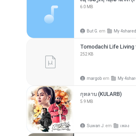
6.0 MB
But G.
em
My 4share
252 KB
margob
em
My 4shar
กุหลาบ (KULARB)
5.9 MB
Suwan J.
em
เพลง