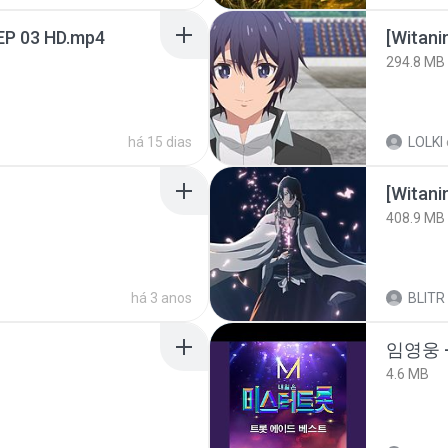
EP 03 HD.mp4
294.8 MB
há 15 dias
LOLKI
[Witan
408.9 MB
há 3 anos
BLITR
임영웅 
4.6 MB