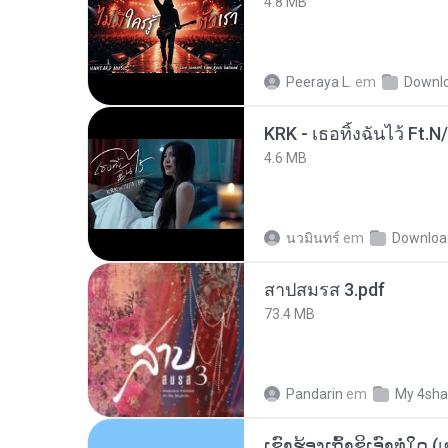
4.8 MB
Peeraya L.
em
Downl
KRK - เธอทิ้งฉันไว้ Ft.N
4.6 MB
นวมินทร์
em
Downloa
สาปสมรส 3.pdf
73.4 MB
Pandarin
em
My 4sha