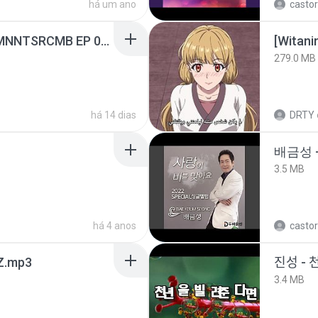
há um ano
castor
[Witanime.com] RKNGMNNTSRCMB EP 05 HD.mp4
[Witan
279.0 MB
há 14 dias
DRTY
배금성 
3.5 MB
há 4 anos
castor
.mp3
진성 - 
3.4 MB