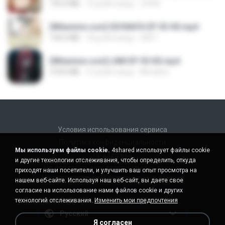
192.0 MB
14 дней назад
JUVIA
[Witanime.com] SDONATA EP 03 HD.mp4
140.6 MB
18 дней назад
GRET
[Witanime.com] LNM EP 05 HD.mp4
218.6 MB
16 дней назад
MUrabito
Условия использования сервиса
Политика конфиденциальности
Мы используем файлы cookie.
4shared использует файлы cookie
Поддержка
и другие технологии отслеживания, чтобы определить, откуда
Не продавать мои персональные данные
приходят наши посетители, и улучшить ваш опыт просмотра на
Не передавать мои персональные данные
нашем веб-сайте. Используя наш веб-сайт, вы даете свое
согласие на использование нами файлов cookie и других
технологий отслеживания.
Изменить мои предпочтения
Русский
Я согласен