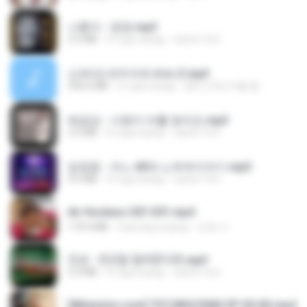
나훈아 - 영영.mp3
3.5 MB
4 года назад
castor-trot
신유리) 유두자위 A to Z.mp3
256.6 MB
2 года назад
좀비고4인커플 좀.
배금성 - 사랑이 비를 맞아요.mp3
3.5 MB
4 года назад
castor-trot
임영웅 - 어느 60대 노부부이야기.mp3
4.6 MB
4 года назад
castor-trot
Air Hostess S01 E01.mp4
174.4 MB
3 месяца назад
민호 이.
진성 - 천년을 빌려준다면.mp3
3.4 MB
4 года назад
castor-trot
[Witanime.com] TSTJWGCDMS EP 05 HD.mp4