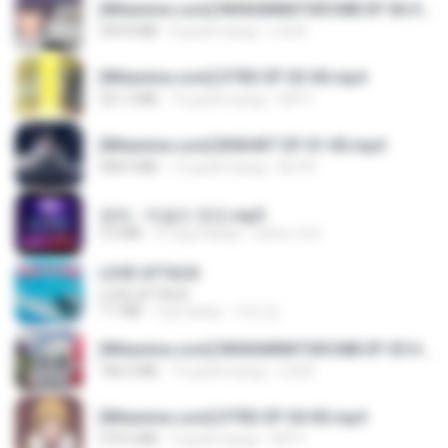
[Witanime.com] RKNGMNNTSRCMB EP 06 HD.mp4
294.8 MB
8 дней назад
LOLKI
[Witanime.com] DTRD EP 03 HD.mp4
321.3 MB
16 дней назад
DRTY
[Witanime.com] BSKHKT EP 01 HD.mp4
408.9 MB
13 дней назад
BLITR
영탁 - 막걸리 한잔.mp3
3.2 MB
3 года назад
castor-trot
LOVE ATTACK
LOVE ATTACK
7.1 MB
год назад
지빈 임.
[Witanime.com] RKNGMNNTSRCMB EP 05 HD.mp4
186.0 MB
15 дней назад
LOLKI
[Witanime.com] DTRD EP 04 HD.mp4
279.0 MB
9 дней назад
DRTY