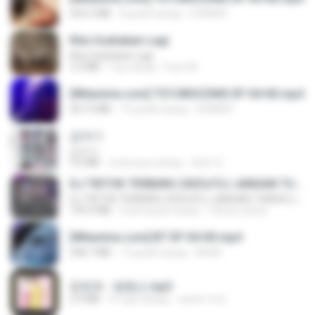
423.2 MB
8 дней назад
DOMISR
Kita Usahakan Lagi
Kita Usahakan Lagi
3.3 MB
год назад
Fazri M.
[Witanime.com] TSTJWGCDMS EP 04 HD.mp4
567.0 MB
15 дней назад
DOMISR
갑자기
갑자기
3.0 MB
2 месяца назад
복희 박.
DJ TIKTOK TERBARU 2025🎵DJ JANGAN TUNGGU LAMA LAMA NANTI LAMA LAMA 🎵DJ SEDIA AKU SEBELUM HUJAN
DJ TIKTOK TERBARU 2025🎵DJ JANGAN TUNGGU LAMA LAMA NANTI LAMA LAMA 🎵DJ SEDIA AKU SEBELUM HUJAN
199.4 MB
6 месяцев назад
Yahya Lahiya
[Witanime.com] BT EP 04 HD.mp4
248.7 MB
13 дней назад
BAXK
문희옥 - 평행선.mp3
2.9 MB
4 года назад
castor-trot