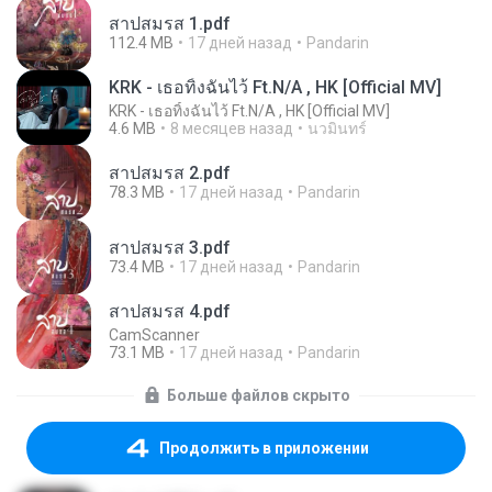
สาปสมรส 1.pdf
112.4 MB
17 дней назад
Pandarin
KRK - เธอทิ้งฉันไว้ Ft.N/A , HK [Official MV]
KRK - เธอทิ้งฉันไว้ Ft.N/A , HK [Official MV]
4.6 MB
8 месяцев назад
นวมินทร์
สาปสมรส 2.pdf
78.3 MB
17 дней назад
Pandarin
สาปสมรส 3.pdf
73.4 MB
17 дней назад
Pandarin
สาปสมรส 4.pdf
CamScanner
73.1 MB
17 дней назад
Pandarin
Больше файлов скрыто
Продолжить в приложении