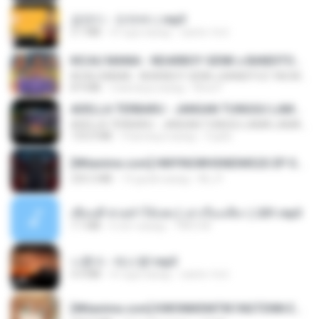
금잔디 - 오라버니.mp3
3.1 MB
4 года назад
castor-trot
KICAU MANIA - NDARBOY GENK x BANDITOZ YAOW 86 (OFFICIAL LYRIC VIDEO) GAS POL NDANGAK
KICAU MANIA - NDARBOY GENK x BANDITOZ YAOW 86 (OFFICIAL LYRIC VIDEO) GAS POL NDANGAK
8.9 MB
3 месяца назад
Rina P.
ADELLA TERBARU - JANGAN TUNGGU LAMA LAMA - GELAS RETAK - OM ADELLA FULL ALBUM TERBARU 2026
ADELLA TERBARU - JANGAN TUNGGU LAMA LAMA - GELAS RETAK - OM ADELLA FULL ALBUM TERBARU 2026
133.0 MB
4 месяца назад
Cuplis
[Witanime.com] HMYNGWHSNIDMS2S EP 04 HD.mp4
235.5 MB
14 дней назад
KILJY
เพื่อนพี่ ช่วยทำให้เสด ( เล่าเรื่องเสียว ) 201.mp3
7.1 MB
6 лет назад
TNP2 M.
나훈아 - 테스형!.mp3
4.4 MB
4 года назад
castor-trot
[Witanime.com] KWONMSNITIK1NGTDNN EP 04 HD.mp4