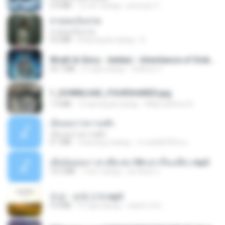
3.4 MB
12 лет назад
princess Y.
สายลมเจ็บปวด
สายลมเจ็บปวด
4.0 MB
8 месяцев назад
D
Wrath & Glory - Aeldari - Inheritance of Embers.pdf
53.7 MB
2 года назад
federico f
1_DOWNLOAD_FOURSHARED.jpg
1.9 MB
12 месяцев назад
Wtlprodthree A.
เอิ้นเธอว่าความฮัก
เอิ้นเธอว่าความฮัก
4.1 MB
2 месяца назад
ถามพ่อ&#39;พ ม.
เมียน้อยเหงา พาเสียวค่ะ18+เล่าเรื่องเสียว.mp3
14.2 MB
7 лет назад
อมรพันธ์ จ.
진성 - 보릿고개.mp3
3.4 MB
4 года назад
castor-trot