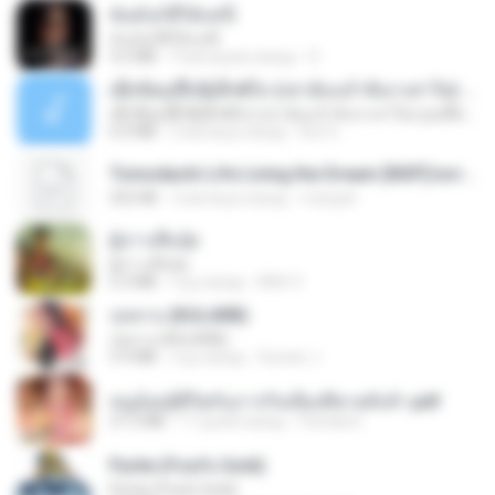
ฉันมันก็ดีได้แค่นี้
ฉันมันก็ดีได้แค่นี้
4.2 MB
9 месяцев назад
D
ເຊົາຮ້ອງເຖົ້າຊິເອົາທໍ່ໃດ (เซาฮ้องเถ้าสิเอาเท่าใด) ບຸນເກີດ ຫນູຫ່ວງ ft. ໂສພາ ຈຸນທະລາ
ເຊົາຮ້ອງເຖົ້າຊິເອົາທໍ່ໃດ (เซาฮ้องเถ้าสิเอาเท่าใด) ບຸນເກີດ ຫນູຫ່ວງ ft. ໂສພາ ຈຸນທະລາ
6.0 MB
2 месяца назад
But G.
Tomodachi Life Living the Dream [NSP].torrent
252 KB
2 месяца назад
margob
ผู้บ่าวเสื้อปุ๋ย
ผู้บ่าวเสื้อปุ๋ย
5.2 MB
год назад
Mith 9.
กุหลาบ (KULARB)
กุหลาบ (KULARB)
5.9 MB
год назад
Suwan J.
หนูน้อยสู้ชีวิตกับภารกิจเลี้ยงพี่ชายทั้งห้า.pdf
27.2 MB
17 дней назад
Pandarin
Pyrite (Fool's Gold)
Pyrite (Fool's Gold)