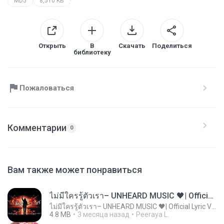
MD5
8,510 KB
Открыть
В
Скачать
Поделиться
библиотеку
Пожаловаться
Комментарии
0
Вам также может понравиться
ไม่มีใครรู้ตัวเรา– UNHEARD MUSIC 🖤| Official Lyric Video | เพลงสู้ชีวิต
ไม่มีใครรู้ตัวเรา– UNHEARD MUSIC 🖤| Official Lyric Video | เพลงสู้ชีวิต
4.8 MB
3 месяца назад
Peeraya L.