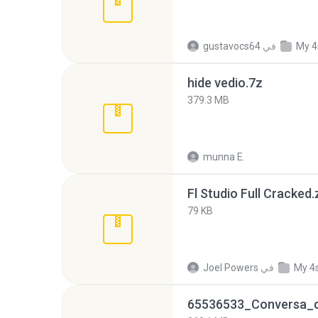
My 4
في
gustavocs64
hide vedio.7z
379.3 MB
munna E.
Fl Studio Full Cracked.
79 KB
My 4
في
Joel Powers