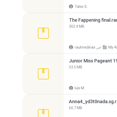
Tales S.
The Fappening final.ra
302.4 MB
My 4
في
raulmedinax
53.5 MB
luis M.
Anna4_yd3t0nada.sg.r
60.7 MB