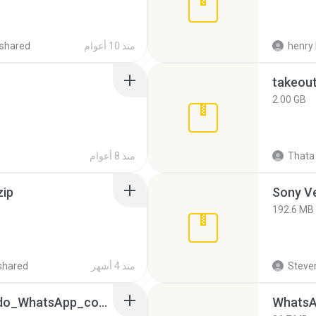
henry 
منذ 10 أعوام
shared
takeou
2.00 GB
Thata 
منذ 8 أعوام
zip
192.6 MB
Steven
منذ 4 أشهر
shared
65536533_Conversa_do_WhatsApp_com_Meu_Esposo.zip
WhatsA