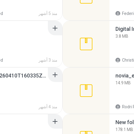
Federi
منذ 5 أشهر
ed
Digital 
3.8 MB
Christ
منذ 3 أشهر
ed
whatsapp backups -20260410T160335Z-3-001.zip
novia_e
14.9 MB
Rodri 
منذ 4 أشهر
New fol
178.1 MB