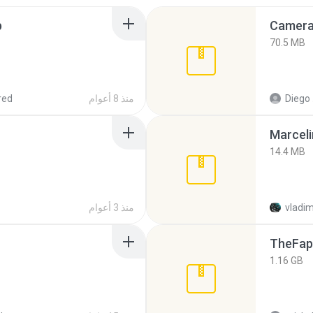
p
Camera 
70.5 MB
Diego
منذ 8 أعوام
red
Marceli
14.4 MB
vladim
منذ 3 أعوام
TheFap
1.16 GB