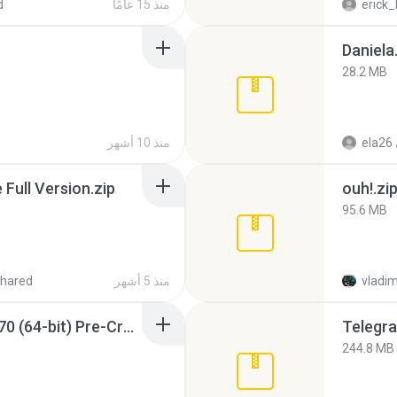
erick_
منذ 15 عامًا
d
Daniela
28.2 MB
ela26
منذ 10 أشهر
ull Version.zip
ouh!.zi
95.6 MB
vladim
منذ 5 أشهر
hared
Sony Vegas Pro 12.0.770 (64-bit) Pre-Cracked.zip
Telegra
244.8 MB