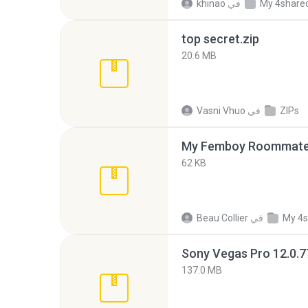
My 4share
في
khinao
top secret.zip
20.6 MB
ZIPs
في
Vasni Vhuo
My Femboy Roommate F
62 KB
My 4s
في
Beau Collier
137.0 MB