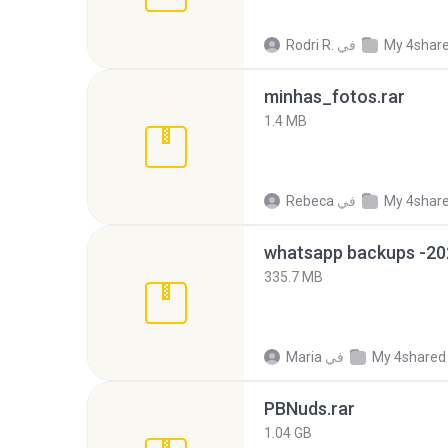
My 4shar
في
Rodri R.
minhas_fotos.rar
1.4 MB
My 4shar
في
Rebeca
335.7 MB
My 4shared
في
Maria
PBNuds.rar
1.04 GB