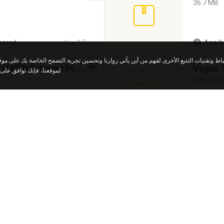
36.7 MB
Ana K.
منذ 17 يومًا
hared
Intel HD Graphics 3000 (4459) Extreme Plus 2.0.zip
Vegas 7
لموقعنا، فإنك توافق على 
120.3 MB
منذ 6 أعوام
4shared
.zip
virgem.
4.4 MB
Lucine
منذ شهر واحد
y 4shared