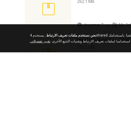
262.1 MB
My 4s
في
desomar T.
نحن نستخدم ملفات تعريف الارتباط.
يستخدم 4shared ملفات تعريف الارتباط وتقنيات التتبع الأخرى لفهم من أين يأتي زوارنا وتحسين تجربة التصفح الخاصة بك على موقعنا. باستخدامك
استخدامنا لملفات تعريف الارتباط وتقنيات التتبع الأخرى.
تغيير تفضيلاتي
126.5 MB
My 
في
nIGHTmAYOR
Fl Studio 2025 Cracked
73 KB
M
في
Maverick Mayer