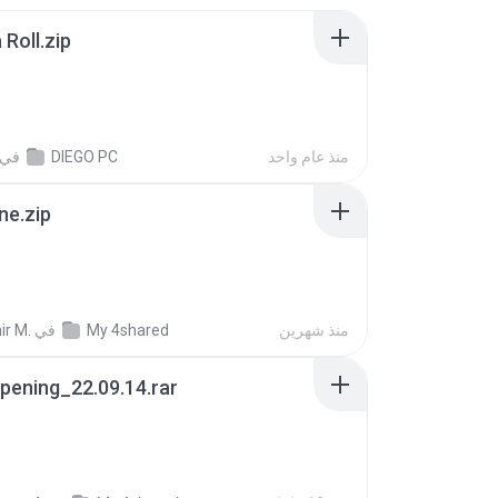
Roll.zip
منذ عام واحد
DIEGO PC
في
ne.zip
منذ شهرين
My 4shared
في
ir M.
pening_22.09.14.rar