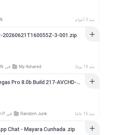
منذ 3 أعوام
N.
t-20260621T160055Z-3-001.zip
منذ 14 يومًا
My 4shared
في
N.
Sony Vegas Pro 8.0b Build 217-AVCHD-MPG-AC3 FIXED.7z
منذ 16 عامًا
Random Junk
في
 P.
pp Chat - Mayara Cunhada .zip