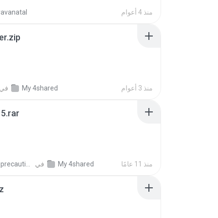
منذ 4 أعوام
ravanatal
er.zip
منذ 3 أعوام
My 4shared
في
5.rar
منذ 11 عامًا
My 4shared
في
extra_precautions
z