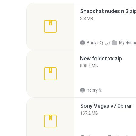
Snapchat nudes n 3.zi
2.8 MB
My 4sha
في
Baixar Q.
New folder xx.zip
808.4 MB
henry N.
Sony Vegas v7.0b.rar
167.2 MB