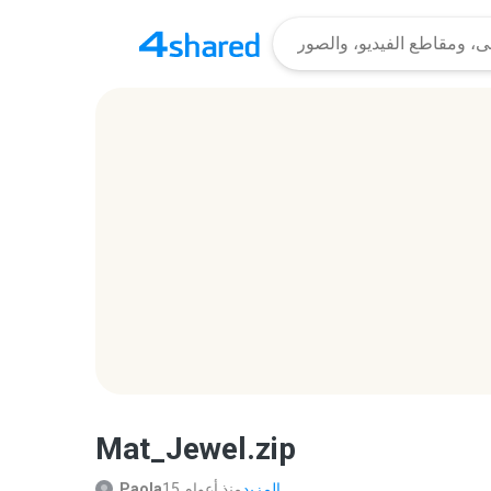
Mat_Jewel.zip
المزيد...
15 منذ أعوام
Paola