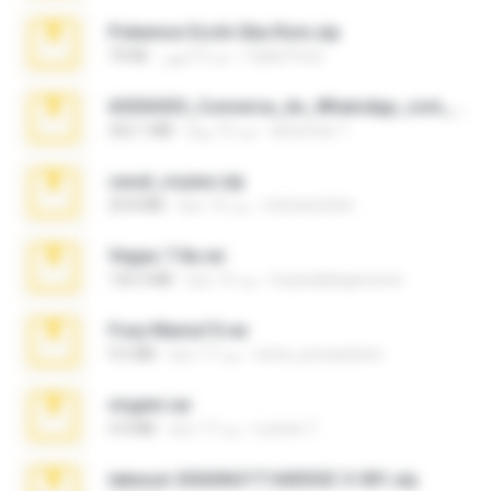
Pokemon Ecchi Gba Rom.zip
Caleb Price
منذ 4 أشهر
70 KB
65536533_Conversa_do_WhatsApp_com_Meu_Esposo.zip
desomar T.
منذ 15 يومًا
262.1 MB
casal_voyeur.zip
netowescher
منذ 15 عامًا
20.8 MB
Vegas 7.0a.rar
boyisadangerzone
منذ 15 عامًا
120.3 MB
Foxy Mama15.rar
extra_precautions
منذ 17 عامًا
9.5 MB
virgem.rar
Lucinei 7.
منذ 17 عامًا
4.4 MB
takeout-20260621T160055Z-3-001.zip