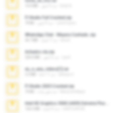
novia_en_trio.rar
Rodri R.
منذ 5 أشهر
14.9 MB
Fl Studio Full Cracked.zip
Joel Powers
منذ 4 أشهر
79 KB
WhatsApp Chat - Mayara Cunhada .zip
Ana K.
منذ 7 أعوام
36.7 MB
Achados sla.zip
Lya K.
منذ 5 أشهر
220.0 MB
eu_e_ana_videos[1].rar
Adriano F.
منذ 11 عامًا
5.5 MB
Fl Studio 2025 Cracked.zip
Maverick Mayer
منذ شهر واحد
73 KB
Intel HD Graphics 3000 (4459) Extreme Plus 2.0.zip
nIGHTmAYOR
منذ 6 أعوام
126.5 MB