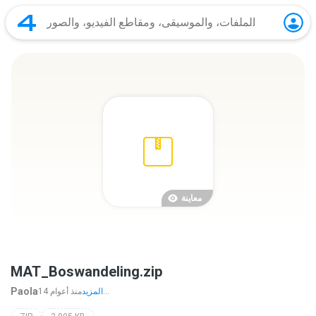
معاينة
MAT_Boswandeling.zip
Paola
المزيد...
14 منذ أعوام