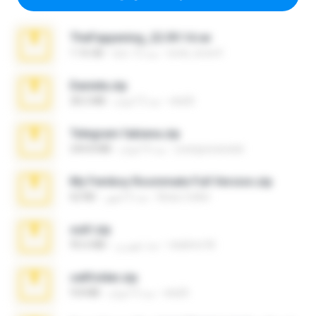
TheFappening_22.09.14.rar
erick_lover4
منذ 12 عامًا
1.16 GB
Daniela.zip
ela26
منذ 3 أعوام
28.2 MB
Telegram fabiana.zip
yrangravanatal
منذ 4 أعوام
244.8 MB
My Femboy Roommate Full Version.zip
Beau Collier
منذ 5 أشهر
62 KB
ouh!.zip
vladimir M.
منذ شهرين
95.6 MB
cellfolder.zip
ela26
منذ 3 أعوام
9.8 MB