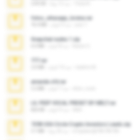
Thata N.
منذ 12 يومًا
2.00 GB
fotos_whasapp_lorena.rar
jose T.
منذ 4 أعوام
76.4 MB
Snapchat nudes 1.zip
Baixar Q.
منذ 8 أعوام
6.0 MB
777.rar
vladimir M.
منذ 10 أعوام
2.0 MB
amanda sfd.rar
elton_roots
منذ 7 أعوام
5.2 MB
LIL PEEP VOCAL PRESET BY MELT.rar
Melt ..
منذ 4 أعوام
826 KB
7258 USA Circle Crypto Investors Leads.zip
cmqadeer@786786786
منذ 20 يومًا
3.1 MB