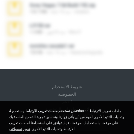
Sony Vegas 7.0d Build 192.zip
edukblo
منذ 13 عامًا
133.7 MB
L3150.rar
Alex P.
منذ 6 أشهر
1.3 MB
novinha casada1.rar
fabianointegrado
منذ 15 عامًا
720 KB
شروط الاستخدام
الخصوصية
الدعم
لا تبيع معلوماتي الشخصية
نحن نستخدم ملفات تعريف الارتباط.
يستخدم 4shared ملفات تعريف الارتباط
لا تشارك معلوماتي الشخصية
وتقنيات التتبع الأخرى لفهم من أين يأتي زوارنا وتحسين تجربة التصفح الخاصة بك
على موقعنا. باستخدامك لموقعنا، فإنك توافق على استخدامنا لملفات تعريف
الارتباط وتقنيات التتبع الأخرى.
تغيير تفضيلاتي