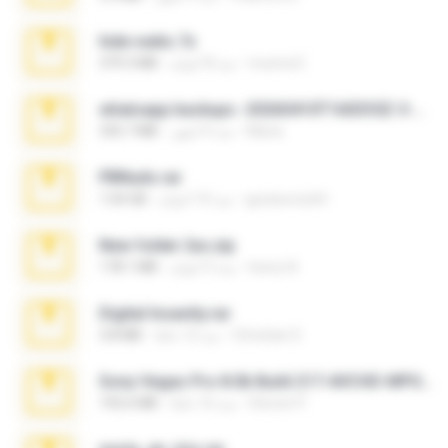
hide vedio.7z
munna E.
منذ 8 أعوام
379.3 MB
whatsapp backups -20260410T160335Z-3-001.zip
Maria
منذ 4 أشهر
335.7 MB
PBNuds.rar
gustavocs64
منذ 10 أعوام
1.04 GB
New folder 2xx.zip
henry N.
منذ 3 أعوام
178.1 MB
Digital Insanity.rar
Christian D.
منذ 12 عامًا
3.8 MB
Sony Vegas Pro 8.0b Build 217-AVCHD-MPG-AC3 FIXED.7z
Steven P.
منذ 16 عامًا
192.6 MB