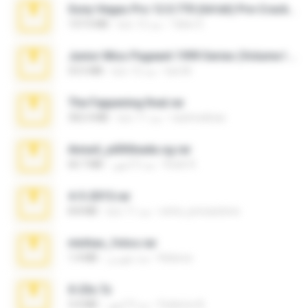
Sony Vegas Pro 12.0.770 (64-bit) Pre-Cracked.zip
Tales S.
منذ 12 عامًا
137.0 MB
Junior Miss Pageant 1999 Series (Volume I Part I NC 6).7z
luis M.
منذ 12 عامًا
53.5 MB
The Fappening final.rar
raulmedinax
منذ 11 عامًا
302.4 MB
Anna4_yd3t0nada.sg.rar
Rodri R.
منذ 5 أشهر
60.7 MB
4-5-2015.rar
extra_precautions
منذ 11 عامًا
8.8 MB
minhas_fotos.rar
Rebeca
منذ شهرين
1.4 MB
X-23x.7z
Federico B.
منذ 9 أشهر
3.4 MB