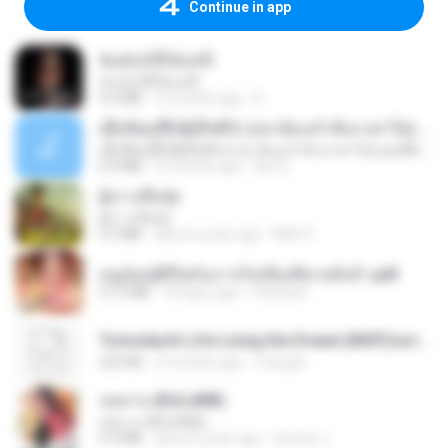
Continue in app
ฉันมันก็ดีได้แค่นี้
ฉันมันก็ดีได้แค่นี้
4.2 MB
9 months ago
D
ເຊົາຮ້ອງເຖົ້າຊິເອົາທໍ່ໃດ (เซาฮ้องเถ้าสิเอาเท่าใด) ບຸນເກີດ ຫນູຫ່ວງ ft. ໂສພາ ຈຸນທະລາ
ເຊົາຮ້ອງເຖົ້າຊິເອົາທໍ່ໃດ (เซาฮ้องเถ้าสิเอาเท่าใด) ບຸນເກີດ ຫນູຫ່ວງ ft. ໂສພາ ຈຸນທະລາ
6.0 MB
2 months ago
But G.
ผู้บ่าวเสื้อปุ๋ย
ผู้บ่าวเสื้อปุ๋ย
5.2 MB
about a year ago
Mith 9.
หนูน้อยสู้ชีวิตกับภารกิจเลี้ยงพี่ชายทั้งห้า.pdf
27.2 MB
18 days ago
Pandarin
Tomodachi Life Living the Dream [NSP].torrent
252 KB
2 months ago
margob
กุหลาบ (KULARB)
กุหลาบ (KULARB)
5.9 MB
about a year ago
Suwan J.