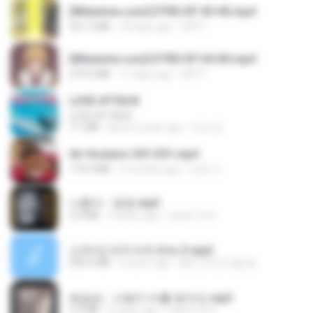
[Witanime.com] DTRD EP 03 HD.mp4
321.3 MB
18 days ago
DRTY
[Witanime.com] DTRD EP 04 HD.mp4
279.0 MB
11 days ago
DRTY
LOVE ATTACK
LOVE ATTACK
7.1 MB
about a year ago
지빈 임.
Air Hostess S01 E01.mp4
174.4 MB
3 months ago
민호 이.
나훈아 - 영영.mp3
3.5 MB
4 years ago
castor-trot
신유리) 유두자위 A to Z.mp3
256.6 MB
2 years ago
좀비고4인커플 좀.
배금성 - 사랑이 비를 맞아요.mp3
3.5 MB
4 years ago
castor-trot