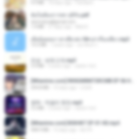
4.9 MB
18 days ago
Pandarin
ฉันไม่ต้องการพร สุจิรัน.pdf
tanmobza@gmail.com
1.4 MB
27 days ago
Mob K.
เมียน้อยเหงา พาเสียวค่ะ18+เล่าเรื่องเสียว.mp3
14.2 MB
7 years ago
อมรพันธ์ จ.
진성 - 보릿고개.mp3
3.4 MB
4 years ago
castor-trot
[Witanime.com] RKNGMNNTSRCMB EP 06 HD.mp4
294.8 MB
10 days ago
LOLKI
영탁 - 막걸리 한잔.mp3
3.2 MB
3 years ago
castor-trot
[Witanime.com] BSKHKT EP 01 HD.mp4
408.9 MB
15 days ago
BLITR