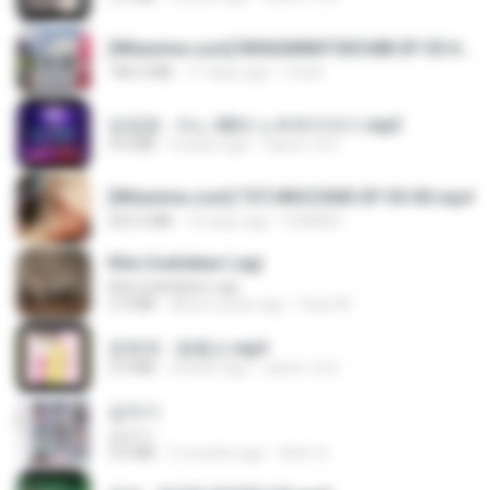
[Witanime.com] RKNGMNNTSRCMB EP 05 HD.mp4
186.0 MB
17 days ago
LOLKI
임영웅 - 어느 60대 노부부이야기.mp3
4.6 MB
4 years ago
castor-trot
[Witanime.com] TSTJWGCDMS EP 05 HD.mp4
423.2 MB
10 days ago
DOMISR
Kita Usahakan Lagi
Kita Usahakan Lagi
3.3 MB
about a year ago
Fazri M.
문희옥 - 평행선.mp3
2.9 MB
4 years ago
castor-trot
갑자기
갑자기
3.0 MB
2 months ago
복희 박.