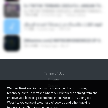
DJ TIKTOK TERBARU 2025🎵DJ JANGAN TUNGGU LAMA LAMA NANTI LAMA LAMA 🎵DJ SEDIA AKU SEBELUM HUJAN
DJ TIKTOK TERBARU 2025🎵DJ JANGAN TUNGGU LAMA LAMA NANTI LAMA LAMA 🎵DJ SEDIA AKU SEBELUM HUJAN
199.4 MB
6 months ago
Yahya Lahiya
เพื่อนพี่ ช่วยทำให้เสด ( เล่าเรื่องเสียว ) 201.mp3
7.1 MB
6 years ago
TNP2 M.
[Witanime.com] HMYNGWHSNIDMS2S EP 05 HD.mp4
251.4 MB
8 days ago
KILJY
Terms of Use
Privacy
Support
We Use Cookies.
4shared uses cookies and other tracking
Do not sell my personal information
technologies to understand where our visitors are coming from and
Do not share my personal information
improve your browsing experience on our Website. By using our
Website, you consent to our use of cookies and other tracking
technologies.
Change my preferences