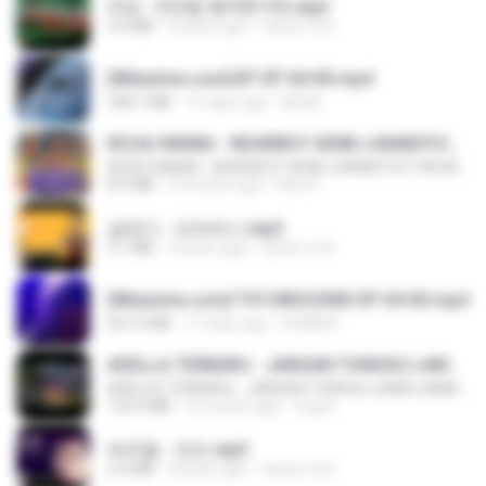
진성 - 천년을 빌려준다면.mp3
3.4 MB
4 years ago
castor-trot
[Witanime.com] BT EP 04 HD.mp4
248.7 MB
15 days ago
BAXK
KICAU MANIA - NDARBOY GENK x BANDITOZ YAOW 86 (OFFICIAL LYRIC VIDEO) GAS POL NDANGAK
KICAU MANIA - NDARBOY GENK x BANDITOZ YAOW 86 (OFFICIAL LYRIC VIDEO) GAS POL NDANGAK
8.9 MB
3 months ago
Rina P.
금잔디 - 오라버니.mp3
3.1 MB
4 years ago
castor-trot
[Witanime.com] TSTJWGCDMS EP 04 HD.mp4
567.0 MB
17 days ago
DOMISR
ADELLA TERBARU - JANGAN TUNGGU LAMA LAMA - GELAS RETAK - OM ADELLA FULL ALBUM TERBARU 2026
ADELLA TERBARU - JANGAN TUNGGU LAMA LAMA - GELAS RETAK - OM ADELLA FULL ALBUM TERBARU 2026
133.0 MB
4 months ago
Cuplis
박우철 - 연모.mp3
3.5 MB
4 years ago
castor-trot