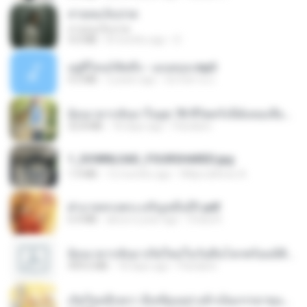
สายลมเจ็บปวด
สายลมเจ็บปวด
4.0 MB
8 months ago
D
อยู่ที่ไหนก็คิดถึง - เมนทอล.mp3
4.2 MB
2 years ago
มันไม้สาย ม.
ย้อนเวลากลับมาในยุค 70 ชีวิตครั้งนี้ฉันขอเลือกเอง จบ.pdf
32.8 MB
18 days ago
Pandarin
1_DOWNLOAD_FOURSHARED.jpg
1.9 MB
12 months ago
Wtlprodthree A.
ฝ่าบาททรงพระเจริญหมื่นปี1.pdf
6.4 MB
about a year ago
Orasa K.
ย้อนเวลากลับมาเกิดใหม่ในวันสิ้นโลกพร้อมมิติส่วนตัว 1-443 [จบ] - 揍趴长颈鹿.pdf
499.6 MB
18 days ago
Pandarin
เกิดใหม่อีกครา อี๋เหนียงอย่างข้าเป็นภรรยาขุนนาง 1_ST.pdf