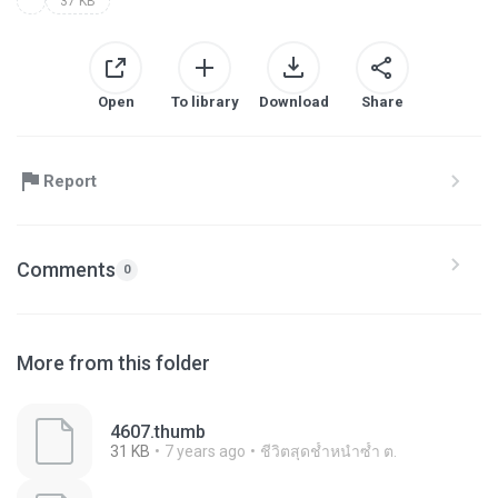
37 KB
Open
To library
Download
Share
Report
Comments
0
More from this folder
4607.thumb
31 KB
7 years ago
ชีวิตสุดช้ำหนำซ้ำ ต.