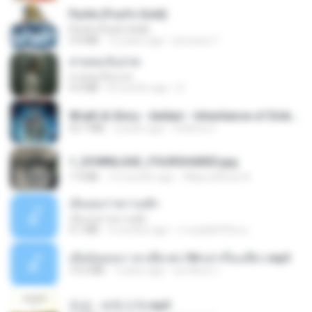
Pyrite (Fool's Gold)
Pyrite (Fool's Gold)
3.4 MB
12 years ago
princess Y.
สายลมเจ็บปวด
สายลมเจ็บปวด
4.0 MB
8 months ago
D
Wrath & Glory - Aeldari - Inheritance of Embers.pdf
53.7 MB
2 years ago
federico f
1_DOWNLOAD_FOURSHARED.jpg
1.9 MB
12 months ago
Wtlprodthree A.
เอิ้นเธอว่าความฮัก
เอิ้นเธอว่าความฮัก
4.1 MB
2 months ago
ถามพ่อ&#39;พ ม.
เมียน้อยเหงา พาเสียวค่ะ18+เล่าเรื่องเสียว.mp3
14.2 MB
7 years ago
อมรพันธ์ จ.
진성 - 보릿고개.mp3