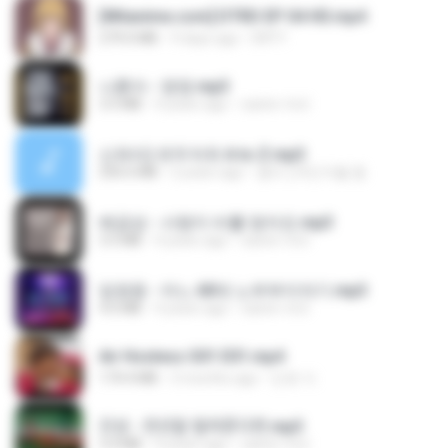
[Witanime.com] DTRD EP 04 HD.mp4
279.0 MB
9 days ago
DRTY
나훈아 - 영영.mp3
3.5 MB
4 years ago
castor-trot
신유리) 유두자위 A to Z.mp3
256.6 MB
2 years ago
좀비고4인커플 좀.
배금성 - 사랑이 비를 맞아요.mp3
3.5 MB
4 years ago
castor-trot
임영웅 - 어느 60대 노부부이야기.mp3
4.6 MB
4 years ago
castor-trot
Air Hostess S01 E01.mp4
174.4 MB
3 months ago
민호 이.
진성 - 천년을 빌려준다면.mp3
3.4 MB
4 years ago
castor-trot