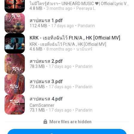
ไม่มีใครรู้ตัวเรา– UNHEARD MUSIC 🖤| Official Lyric Video | เพลงสู้ชีวิต
4.8 MB
3 months ago
Peeraya L.
สาปสมรส 1.pdf
112.4 MB
17 days ago
Pandarin
KRK - เธอทิ้งฉันไว้ Ft.N/A , HK [Official MV]
KRK - เธอทิ้งฉันไว้ Ft.N/A , HK [Official MV]
4.6 MB
8 months ago
นวมินทร์
สาปสมรส 2.pdf
78.3 MB
17 days ago
Pandarin
สาปสมรส 3.pdf
73.4 MB
17 days ago
Pandarin
สาปสมรส 4.pdf
CamScanner
73.1 MB
17 days ago
Pandarin
More files are hidden