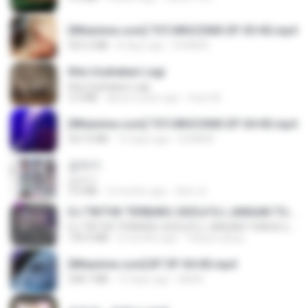
[Witanime.com] TSTJWGCDMS EP 05 HD.mp4
423.2 MB
8 days ago
DOMISR
Kita Usahakan Lagi
Kita Usahakan Lagi
3.3 MB
about a year ago
Fazri M.
[Witanime.com] TSTJWGCDMS EP 04 HD.mp4
567.0 MB
15 days ago
DOMISR
갑자기
갑자기
3.0 MB
2 months ago
복희 박.
DJ TIKTOK TERBARU 2025🎵DJ JANGAN TUNGGU LAMA LAMA NANTI LAMA LAMA 🎵DJ SEDIA AKU SEBELUM HUJAN
DJ TIKTOK TERBARU 2025🎵DJ JANGAN TUNGGU LAMA LAMA NANTI LAMA LAMA 🎵DJ SEDIA AKU SEBELUM HUJAN
199.4 MB
6 months ago
Yahya Lahiya
[Witanime.com] BT EP 04 HD.mp4
248.7 MB
13 days ago
BAXK