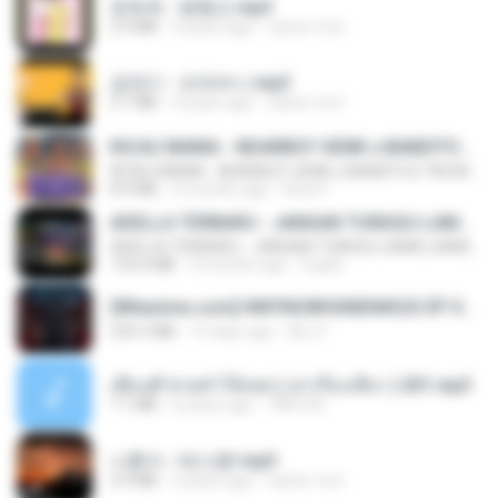
문희옥 - 평행선.mp3
2.9 MB
4 years ago
castor-trot
금잔디 - 오라버니.mp3
3.1 MB
4 years ago
castor-trot
KICAU MANIA - NDARBOY GENK x BANDITOZ YAOW 86 (OFFICIAL LYRIC VIDEO) GAS POL NDANGAK
KICAU MANIA - NDARBOY GENK x BANDITOZ YAOW 86 (OFFICIAL LYRIC VIDEO) GAS POL NDANGAK
8.9 MB
3 months ago
Rina P.
ADELLA TERBARU - JANGAN TUNGGU LAMA LAMA - GELAS RETAK - OM ADELLA FULL ALBUM TERBARU 2026
ADELLA TERBARU - JANGAN TUNGGU LAMA LAMA - GELAS RETAK - OM ADELLA FULL ALBUM TERBARU 2026
133.0 MB
4 months ago
Cuplis
[Witanime.com] HMYNGWHSNIDMS2S EP 04 HD.mp4
235.5 MB
14 days ago
KILJY
เพื่อนพี่ ช่วยทำให้เสด ( เล่าเรื่องเสียว ) 201.mp3
7.1 MB
6 years ago
TNP2 M.
나훈아 - 테스형!.mp3
4.4 MB
4 years ago
castor-trot