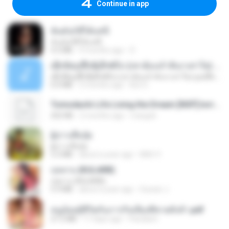
Continue in app
ฉันมันก็ดีได้แค่นี้
ฉันมันก็ดีได้แค่นี้
4.2 MB
9 months ago
D
ເຊົາຮ້ອງເຖົ້າຊິເອົາທໍ່ໃດ (เซาฮ้องเถ้าสิเอาเท่าใด) ບຸນເກີດ ຫນູຫ່ວງ ft. ໂສພາ ຈຸນທະລາ
ເຊົາຮ້ອງເຖົ້າຊິເອົາທໍ່ໃດ (เซาฮ้องเถ้าสิเอาเท่าใด) ບຸນເກີດ ຫນູຫ່ວງ ft. ໂສພາ ຈຸນທະລາ
6.0 MB
2 months ago
But G.
Tomodachi Life Living the Dream [NSP].torrent
252 KB
2 months ago
margob
ผู้บ่าวเสื้อปุ๋ย
ผู้บ่าวเสื้อปุ๋ย
5.2 MB
about a year ago
Mith 9.
กุหลาบ (KULARB)
กุหลาบ (KULARB)
5.9 MB
about a year ago
Suwan J.
หนูน้อยสู้ชีวิตกับภารกิจเลี้ยงพี่ชายทั้งห้า.pdf
27.2 MB
17 days ago
Pandarin