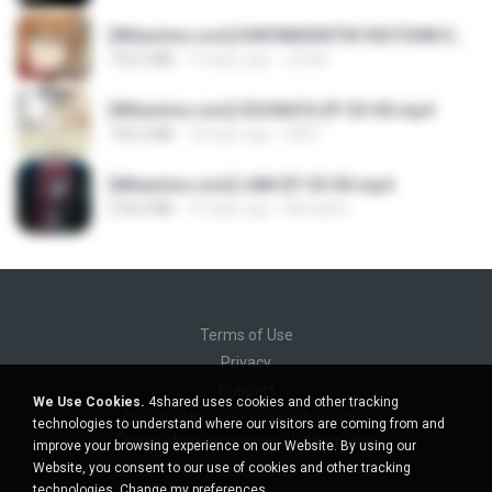
[Witanime.com] KWONMSNITIK1NGTDNN EP 04 HD.mp4
192.0 MB
14 days ago
JUVIA
[Witanime.com] SDONATA EP 03 HD.mp4
140.6 MB
18 days ago
GRET
[Witanime.com] LNM EP 05 HD.mp4
218.6 MB
16 days ago
MUrabito
Terms of Use
Privacy
Support
We Use Cookies.
4shared uses cookies and other tracking
Do not sell my personal information
technologies to understand where our visitors are coming from and
Do not share my personal information
improve your browsing experience on our Website. By using our
Website, you consent to our use of cookies and other tracking
technologies.
Change my preferences