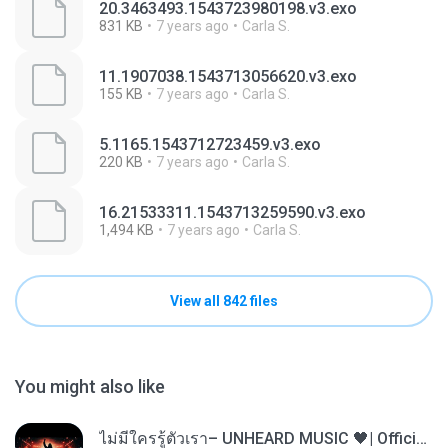
20.3463493.1543723980198.v3.exo
831 KB
7 years ago
Carla S.
11.1907038.1543713056620.v3.exo
155 KB
7 years ago
Carla S.
5.1165.1543712723459.v3.exo
220 KB
7 years ago
Carla S.
16.21533311.1543713259590.v3.exo
1,494 KB
7 years ago
Carla S.
View all 842 files
You might also like
ไม่มีใครรู้ตัวเรา– UNHEARD MUSIC 🖤| Official Lyric Video | เพลงสู้ชีวิต