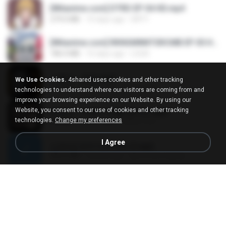
[Witanime.com] DTRD EP 04 HD.mp4
279.0 MB
10 days ago
DRTY
[Witanime.com] RKNGMNNTSRCMB EP 05 HD.mp4
186.0 MB
16 days ago
LOLKI
나훈아 - 영영.mp3
We Use Cookies.
4shared uses cookies and other tracking
3.5 MB
4 years ago
castor-trot
technologies to understand where our visitors are coming from and
improve your browsing experience on our Website. By using our
Website, you consent to our use of cookies and other tracking
배금성 - 사랑이 비를 맞아요.mp3
technologies.
Change my preferences
3.5 MB
4 years ago
castor-trot
I Agree
신유리) 유두자위 A to Z.mp3
256.6 MB
2 years ago
좀비고4인커플 좀.
Air Hostess S01 E01.mp4
174.4 MB
3 months ago
민호 이.
임영웅 - 어느 60대 노부부이야기.mp3
4.6 MB
4 years ago
castor-trot