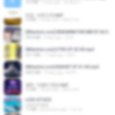
14.2 MB
7 years ago
อมรพันธ์ จ.
진성 - 보릿고개.mp3
3.4 MB
4 years ago
castor-trot
[Witanime.com] RKNGMNNTSRCMB EP 06 HD.mp4
294.8 MB
9 days ago
LOLKI
[Witanime.com] DTRD EP 03 HD.mp4
321.3 MB
17 days ago
DRTY
[Witanime.com] BSKHKT EP 01 HD.mp4
408.9 MB
14 days ago
BLITR
영탁 - 막걸리 한잔.mp3
3.2 MB
3 years ago
castor-trot
LOVE ATTACK
LOVE ATTACK
7.1 MB
about a year ago
지빈 임.