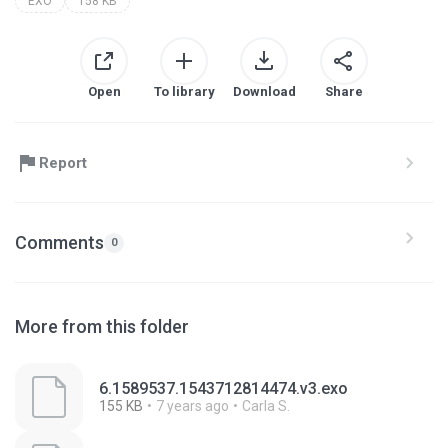
EXO
158 KB
Open
To library
Download
Share
Report
Comments
0
More from this folder
6.1589537.1543712814474.v3.exo
155 KB
7 years ago
Carla S.