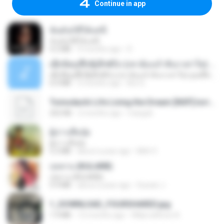
Continue in app
ฉันมันก็ดีได้แค่นี้
ฉันมันก็ดีได้แค่นี้
4.2 MB
9 months ago
D
ເຊົາຮ້ອງເຖົ້າຊິເອົາທໍ່ໃດ (เซาฮ้องเถ้าสิเอาเท่าใด) ບຸນເກີດ ຫນູຫ່ວງ ft. ໂສພາ ຈຸນທະລາ
ເຊົາຮ້ອງເຖົ້າຊິເອົາທໍ່ໃດ (เซาฮ้องเถ้าสิเอาเท่าใด) ບຸນເກີດ ຫນູຫ່ວງ ft. ໂສພາ ຈຸນທະລາ
6.0 MB
2 months ago
But G.
Tomodachi Life Living the Dream [NSP].torrent
252 KB
2 months ago
margob
ผู้บ่าวเสื้อปุ๋ย
ผู้บ่าวเสื้อปุ๋ย
5.2 MB
about a year ago
Mith 9.
กุหลาบ (KULARB)
กุหลาบ (KULARB)
5.9 MB
about a year ago
Suwan J.
1_DOWNLOAD_FOURSHARED.jpg
1.9 MB
12 months ago
Wtlprodthree A.