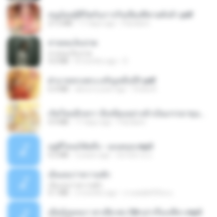
หนูน้อยสู้ชีวิตกับภารกิจเลี้ยงพี่ชายทั้งห้า.pdf
27.2 MB
17 days ago
Pandarin
สายลมเจ็บปวด
สายลมเจ็บปวด
4.0 MB
8 months ago
D
ฝ่าบาททรงพระเจริญหมื่นปี1.pdf
6.4 MB
about a year ago
Orasa K.
เกิดใหม่อีกครา อี๋เหนียงอย่างข้าเป็นภรรยาขุนนาง 1_ST.pdf
4.9 MB
17 days ago
Pandarin
อยู่ที่ไหนก็คิดถึง - เมนทอล.mp3
4.2 MB
2 years ago
มันไม้สาย ม.
เอิ้นเธอว่าความฮัก
เอิ้นเธอว่าความฮัก
4.1 MB
2 months ago
ถามพ่อ&#39;พ ม.
เมียน้อยเหงา พาเสียวค่ะ18+เล่าเรื่องเสียว.mp3