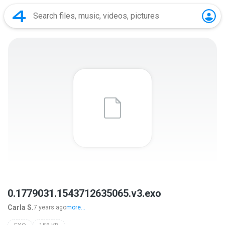
0.1779031.1543712635065.v3.exo
Carla S.
7 years ago
more...