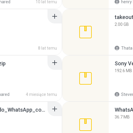
hared
10 lat temu
henry 
takeou
2.00 GB
8 lat temu
Thata 
zip
192.6 MB
hared
4 miesiące temu
Steven
65536533_Conversa_do_WhatsApp_com_Meu_Esposo.zip
WhatsA
36.7 MB