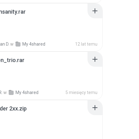
Insanity.rar
ian D.
w
My 4shared
12 lat temu
n_trio.rar
R.
w
My 4shared
5 miesięcy temu
der 2xx.zip