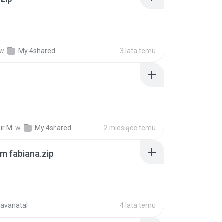
w
My 4shared
3 lata temu
p
ir M.
w
My 4shared
2 miesiące temu
m fabiana.zip
ravanatal
4 lata temu