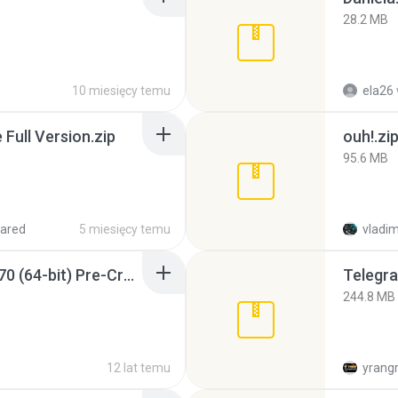
28.2 MB
10 miesięcy temu
ela26
ull Version.zip
ouh!.zi
95.6 MB
ared
5 miesięcy temu
vladim
Sony Vegas Pro 12.0.770 (64-bit) Pre-Cracked.zip
Telegra
244.8 MB
12 lat temu
yrang