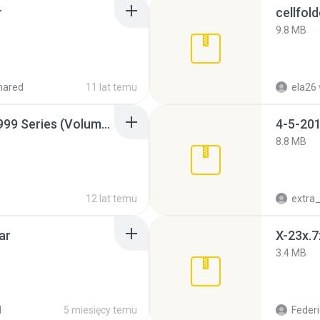
r
cellfold
9.8 MB
hared
11 lat temu
ela26
Junior Miss Pageant 1999 Series (Volume I Part I NC 6).7z
4-5-201
8.8 MB
12 lat temu
ar
X-23x.7
3.4 MB
d
5 miesięcy temu
Federi