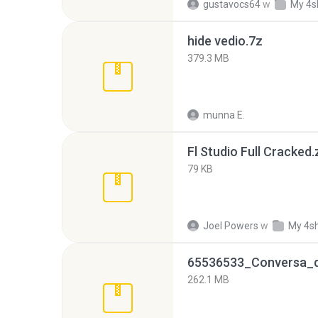
gustavocs64
w
My 4s
hide vedio.7z
379.3 MB
munna E.
Fl Studio Full Cracked.
79 KB
Joel Powers
w
My 4s
262.1 MB