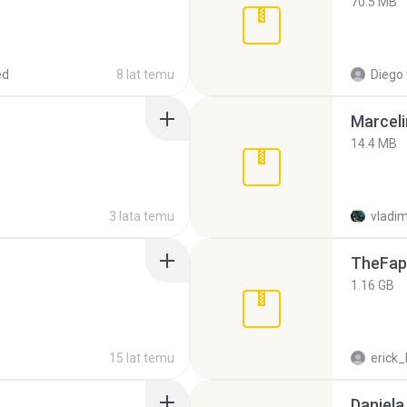
70.5 MB
ed
8 lat temu
Diego
Marceli
14.4 MB
3 lata temu
vladim
TheFap
1.16 GB
15 lat temu
erick_
Daniela