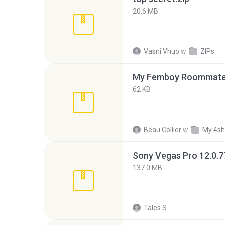
20.6 MB
Vasni Vhuo
w
ZIPs
My Femboy Roommate F
62 KB
Beau Collier
w
My 4sh
137.0 MB
Tales S.