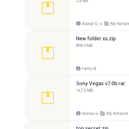
2.8 MB
Baixar Q.
w
My 4shar
New folder xx.zip
808.4 MB
henry N.
Sony Vegas v7.0b.rar
167.2 MB
khinao
w
My 4shared
top secret.zip