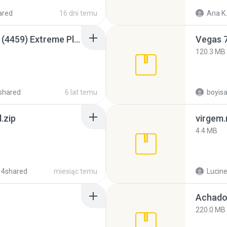
ared
16 dni temu
Ana K.
Intel HD Graphics 3000 (4459) Extreme Plus 2.0.zip
Vegas 7
120.3 MB
shared
6 lat temu
.zip
virgem.
4.4 MB
 4shared
miesiąc temu
Lucine
Achados
220.0 MB