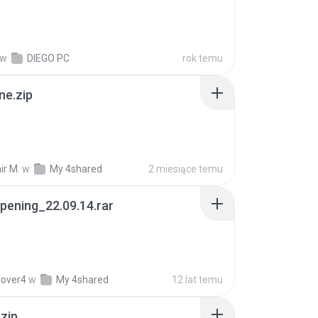
w
DIEGO PC
rok temu
ne.zip
ir M.
w
My 4shared
2 miesiące temu
pening_22.09.14.rar
lover4
w
My 4shared
12 lat temu
.zip