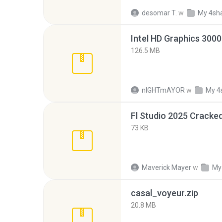
desomar T.
w
My 4sh
126.5 MB
nIGHTmAYOR
w
My 4
Fl Studio 2025 Cracked
73 KB
Maverick Mayer
w
My
casal_voyeur.zip
20.8 MB