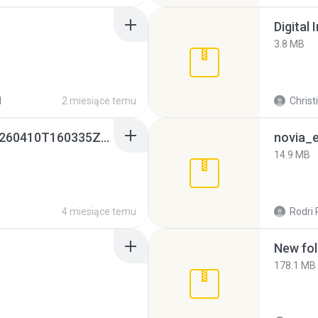
Digital 
3.8 MB
d
2 miesiące temu
Christ
whatsapp backups -20260410T160335Z-3-001.zip
novia_e
14.9 MB
4 miesiące temu
Rodri 
New fol
178.1 MB