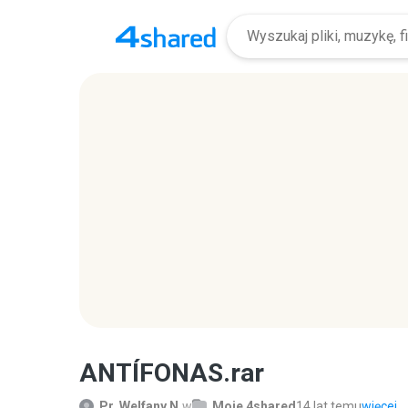
ANTÍFONAS.rar
Pr. Welfany N.
w
Moje 4shared
14 lat temu
więcej...