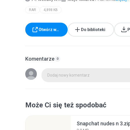
RAR
4,898 KB
Otwórz w…
Do biblioteki
P
Komentarze
0
Dodaj nowy komentarz
Może Ci się też spodobać
Snapchat nudes n 3.zi