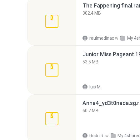
The Fappening final.ra
302.4 MB
raulmedinax
w
My 4s
53.5 MB
luis M.
Anna4_yd3t0nada.sg.r
60.7 MB
Rodri R.
w
My 4share