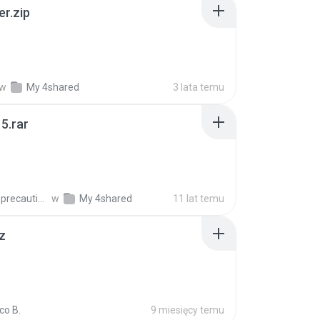
er.zip
w
My 4shared
3 lata temu
5.rar
extra_precautions
w
My 4shared
11 lat temu
z
co B.
9 miesięcy temu