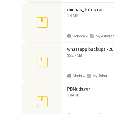
minhas_fotos.rar
1.4 MB
Rebeca
w
My 4share
335.7 MB
Maria
w
My 4shared
PBNuds.rar
1.04 GB