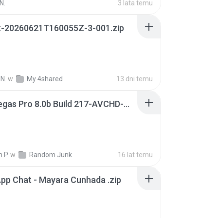
N.
3 lata temu
t-20260621T160055Z-3-001.zip
N.
w
My 4shared
13 dni temu
Sony Vegas Pro 8.0b Build 217-AVCHD-MPG-AC3 FIXED.7z
 P.
w
Random Junk
16 lat temu
pp Chat - Mayara Cunhada .zip