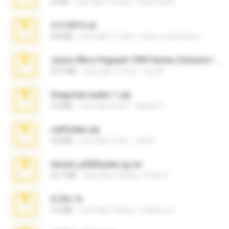
62 KB
cách đây 5 tháng
Beau Collier
4-5-2015.rar
8.8 MB
cách đây 11 năm
extra_precautions
Junior Miss Pageant 1999 Series (Volume I Part I NC 6).7z
53.5 MB
cách đây 12 năm
luis M.
Snapchat nudes 1.zip
6.0 MB
cách đây 8 năm
Baixar Q.
cellfolder.zip
9.8 MB
cách đây 3 năm
ela26
Anna4_yd3t0nada.sg.rar
60.7 MB
cách đây 5 tháng
Rodri R.
X-23x.7z
3.4 MB
cách đây 9 tháng
Federico B.