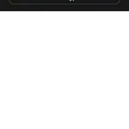
Fotografias em iCloud de Ana julia Silva.zip
174.7 MB
cách đây 3 năm
Luany T.
L3150.rar
1.3 MB
cách đây 6 tháng
Alex P.
novinha casada1.rar
720 KB
cách đây 15 năm
fabianointegrado
Reset L1250.rar
2.8 MB
cách đây 3 tháng
Alex P.
vazada 1.rar
241.8 MB
cách đây 2 tháng
Ulysses L.
Perdeu o celular.rar
323 KB
cách đây 17 năm
plantaopiriguete
Reset L3250.rar
2.8 MB
cách đây 2 tháng
Alex P.