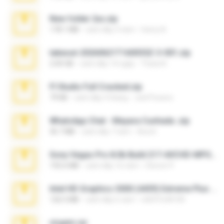
New folder 2xx.zip
178.1 MB
cách đây 3 năm
henry N.
takeout-20260621T160055Z-3-001.zip
2.00 GB
cách đây 14 ngày
Thata N.
Fl Studio Full Cracked.zip
79 KB
cách đây 4 tháng
Joel Powers
WhatsApp Chat - Mayara Cunhada .zip
36.7 MB
cách đây 7 năm
Ana K.
Sony Vegas Pro 8.0b Build 217-AVCHD-MPG-AC3 FIXED.7z
192.6 MB
cách đây 16 năm
Steven P.
Intel HD Graphics 3000 (4459) Extreme Plus 2.0.zip
126.5 MB
cách đây 6 năm
nIGHTmAYOR
virgem.rar