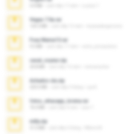
4.4 MB
cách đây 17 năm
Lucinei 7.
Vegas 7.0a.rar
120.3 MB
cách đây 15 năm
boyisadangerzone
Foxy Mama15.rar
9.5 MB
cách đây 17 năm
extra_precautions
casal_voyeur.zip
20.8 MB
cách đây 15 năm
netowescher
Achados sla.zip
220.0 MB
cách đây 5 tháng
Lya K.
fotos_whasapp_lorena.rar
76.4 MB
cách đây 4 năm
jose T.
milly.zip
31.0 MB
cách đây 6 tháng
Milene M.