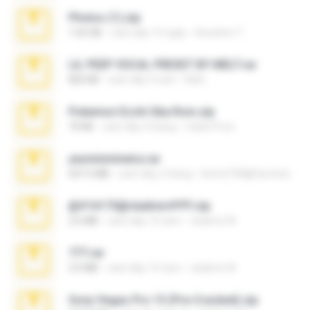
Photos (1).zip
1.60 GB
cách đây 15 ngày
Anacleto T.
LIL PEEP VOCAL PRESET BY MELT.rar
826 KB
cách đây 4 năm
Melt ..
Pokemon Ecchi Gba Rom.zip
70 KB
cách đây 4 tháng
Caleb Price
yasminmineira.rar
647.5 MB
cách đây 2 tháng
letiro5708@fanchatu.com
@#16173@vladimir#!!!!!!.zip
2.6 MB
cách đây 10 năm
vladimir M.
777.rar
2.0 MB
cách đây 10 năm
vladimir M.
Sony Vegas Pro 13 (Pre-Cracked).zip