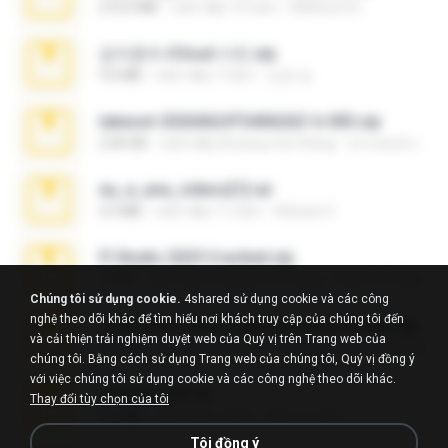
272.0 MB
cách đây 10 năm
Mellicent D.
김지윤의 iCloud 사진.zip
9.6 MB
cách đây 7 năm
성경 김.
takeout-20260624T040626Z-6-003.zip
2.00 GB
cách đây khoảng một tháng
อรรถพงษ์ บ.
eu_e_ana_videos[1].rar
5.5 MB
cách đây 11 năm
Adriano F.
Fl Studio 2025 Cracked.zip
73 KB
cách đây khoảng một tháng
Maverick Mayer
Chúng tôi sử dụng cookie.
4shared sử dụng cookie và các công
nghệ theo dõi khác để tìm hiểu nơi khách truy cập của chúng tôi đến
7258 USA Circle Crypto Investors Leads.zip
và cải thiện trải nghiệm duyệt web của Quý vị trên Trang web của
3.1 MB
cách đây 23 ngày
cmqadeer@786786786
chúng tôi. Bằng cách sử dụng Trang web của chúng tôi, Quý vị đồng ý
với việc chúng tôi sử dụng cookie và các công nghệ theo dõi khác.
amanda sfd.rar
Thay đổi tùy chọn của tôi
5.2 MB
cách đây 7 năm
elton_roots
Tôi đồng ý