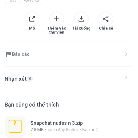
RAR
4,898 KB
Mở
Thêm vào
Tải xuống
Chia sẻ
thư viện
Báo cáo
Nhận xét
0
Bạn cũng có thể thích
Snapchat nudes n 3.zip
2.8 MB
cách đây 8 năm
Baixar Q.