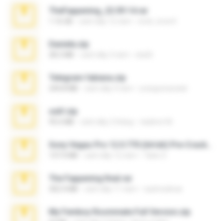
TheFappening_22.09.14.rar
1.16 GB
cách đây 12 năm
erick_lover4
Daniela.zip
28.2 MB
cách đây 3 năm
ela26
Telegram fabiana.zip
244.8 MB
cách đây 4 năm
yrangravanatal
ouh!.zip
95.6 MB
cách đây 2 tháng
vladimir M.
Sony Vegas Pro 12.0.770 (64-bit) Pre-Cracked.zip
137.0 MB
cách đây 12 năm
Tales S.
The Fappening final.rar
302.4 MB
cách đây 11 năm
raulmedinax
My Femboy Roommate Full Version.zip