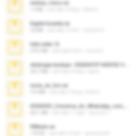
minhas_fotos.rar
1.4 MB
cách đây 3 tháng
Rebeca
Digital Insanity.rar
3.8 MB
cách đây 12 năm
Christian D.
hide vedio.7z
379.3 MB
cách đây 8 năm
munna E.
whatsapp backups -20260410T160335Z-3-001.zip
335.7 MB
cách đây 4 tháng
Maria
novia_en_trio.rar
14.9 MB
cách đây 5 tháng
Rodri R.
65536533_Conversa_do_WhatsApp_com_Meu_Esposo.zip
262.1 MB
cách đây 17 ngày
desomar T.
PBNuds.rar
1.04 GB
cách đây 10 năm
gustavocs64