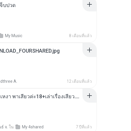
จ็บปวด
My Music
8 เดือนที่แล้ว
NLOAD_FOURSHARED.jpg
dthree A.
12 เดือนที่แล้ว
เมียน้อยเหงา พาเสียวค่ะ18+เล่าเรื่องเสียว.mp3
ธ์ จ.
ใน
My 4shared
7 ปีที่แล้ว