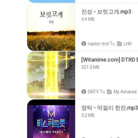
진성 - 보릿고개.mp3
3.4 MB
castor-trot
ใน
LHR
[Witanime.com] DTRD 
321.3 MB
DRTY
ใน
My 4shared
영탁 - 막걸리 한잔.mp3
3.2 MB