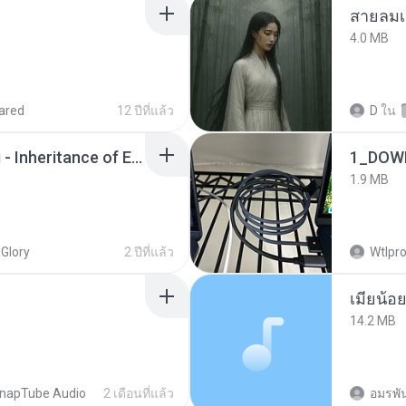
สายลมเ
4.0 MB
ared
12 ปีที่แล้ว
D
ใน
Wrath & Glory - Aeldari - Inheritance of Embers.pdf
1_DOW
1.9 MB
 Glory
2 ปีที่แล้ว
Wtlpro
14.2 MB
napTube Audio
2 เดือนที่แล้ว
อมรพัน