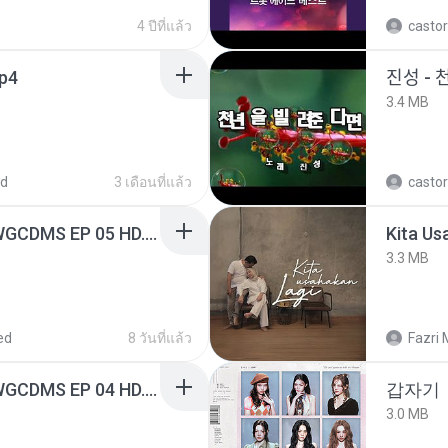
4 ปีที่แล้ว
castor
mp4
진성 - 
3.4 MB
ed
3 เดือนที่แล้ว
castor
[Witanime.com] TSTJWGCDMS EP 05 HD.mp4
Kita Us
3.3 MB
ed
8 วันที่แล้ว
Fazri 
[Witanime.com] TSTJWGCDMS EP 04 HD.mp4
갑자기
3.0 MB