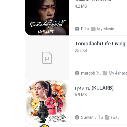
4.2 MB
D
ใน
My Music
252 KB
margob
ใน
My 4shar
กุหลาบ (KULARB)
5.9 MB
Suwan J.
ใน
เพลง