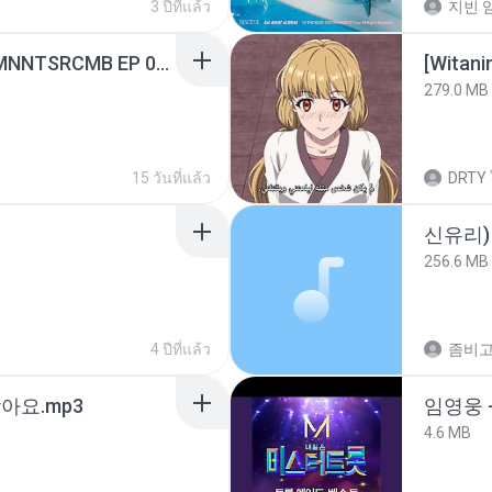
3 ปีที่แล้ว
지빈 임
[Witanime.com] RKNGMNNTSRCMB EP 05 HD.mp4
[Witan
279.0 MB
15 วันที่แล้ว
DRTY
신유리) 
256.6 MB
4 ปีที่แล้ว
아요.mp3
임영웅 
4.6 MB