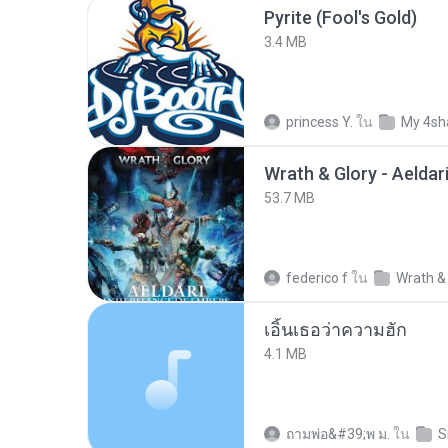
Pyrite (Fool's Gold)
3.4 MB
princess Y.
ใน
My 4sh
53.7 MB
federico f
ใน
Wrath &
เอิ้นเธอว่าความฮัก
4.1 MB
ถามพ่อ&#39;พ ม.
ใน
S