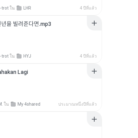
-trot
ใน
LHR
4 ปีที่แล้ว
천년을 빌려준다면.mp3
-trot
ใน
HYJ
4 ปีที่แล้ว
ahakan Lagi
M.
ใน
My 4shared
ประมาณหนึ่งปีที่แล้ว