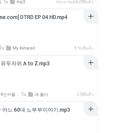
.
ใน
mp3
ประมาณหนึ่งปีที่แล้ว
ime.com] DTRD EP 04 HD.mp4
ใน
My 4shared
9 วันที่แล้ว
유두자위 A to Z.mp3
좀비고4인커플 좀.
ใน
새 폴더
2 ปีที่แล้ว
- 어느 60대 노부부이야기.mp3