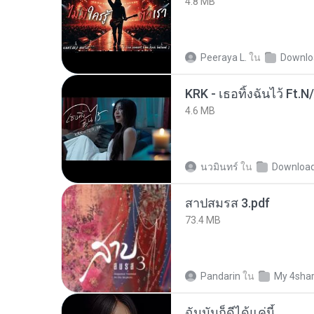
4.8 MB
Peeraya L.
ใน
Downlo
KRK - เธอทิ้งฉันไว้ Ft.N
4.6 MB
นวมินทร์
ใน
Downloa
สาปสมรส 3.pdf
73.4 MB
Pandarin
ใน
My 4sha
ฉันมันก็ดีได้แค่นี้