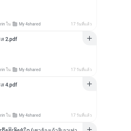
rin
ใน
My 4shared
17 วันที่แล้ว
ส 2.pdf
rin
ใน
My 4shared
17 วันที่แล้ว
ส 4.pdf
rin
ใน
My 4shared
17 วันที่แล้ว
ເຊົາຮ້ອງເຖົ້າຊິເອົາທໍ່ໃດ (เซาฮ้องเถ้าสิเอาเท่าใด) ບຸນເກີດ ຫນູຫ່ວງ ft. ໂສພາ ຈຸນທະລາ