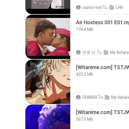
castor-trot
ใน
LHR
Air Hostess S01 E01.
174.4 MB
민호 이.
ใน
My 4shar
423.2 MB
DOMISR
ใน
My 4shar
567.0 MB