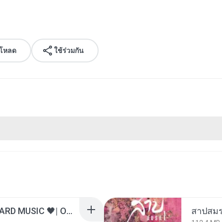
์โหลด
ใช้ร่วมกัน
ไม่มีใครรู้ตัวเรา– UNHEARD MUSIC 🖤| Official Lyric Video | เพลงสู้ชีวิต
สาปสมร