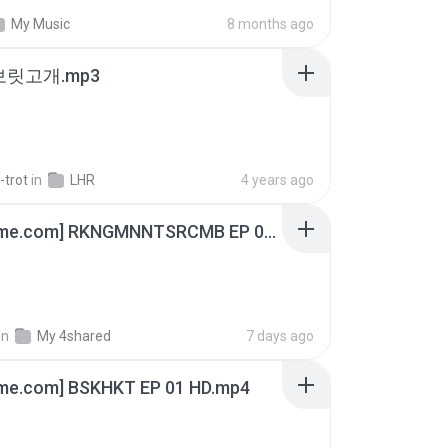
My Music
8 months ago
 보릿고개.mp3
-trot
in
LHR
4 years ago
[Witanime.com] RKNGMNNTSRCMB EP 06 HD.mp4
in
My 4shared
7 days ago
ime.com] BSKHKT EP 01 HD.mp4