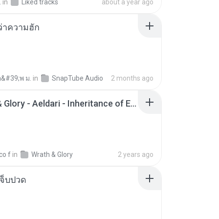
.
in
Liked tracks
about a year ago
อว่าความฮัก
อ&#39;พ ม.
in
SnapTube Audio
2 months ago
Wrath & Glory - Aeldari - Inheritance of Embers.pdf
co f
in
Wrath & Glory
2 years ago
จ็บปวด