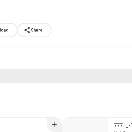
load
Share
7771_-