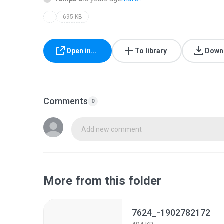
695 KB
Open in...
To library
Down
Comments
0
Add new comment
More from this folder
7624_-1902782172