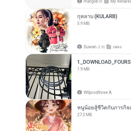
margob
in
My 4share
กุหลาบ (KULARB)
5.9 MB
Suwan J.
in
เพลง
1_DOWNLOAD_FOURSH
1.9 MB
Wtlprodthree A.
หนูน้อยสู้ชีวิตกับภารกิจเ
27.2 MB