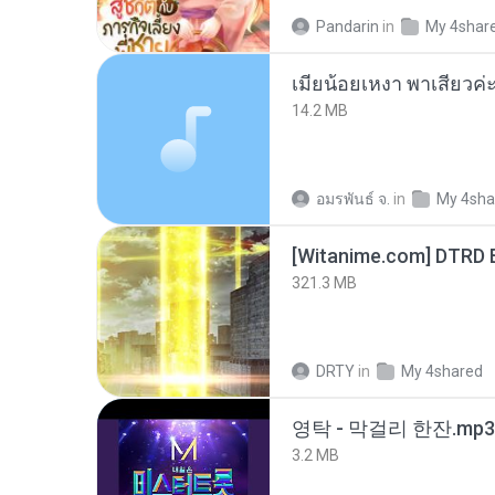
Pandarin
in
My 4shar
14.2 MB
อมรพันธ์ จ.
in
My 4sha
[Witanime.com] DTRD 
321.3 MB
DRTY
in
My 4shared
영탁 - 막걸리 한잔.mp3
3.2 MB