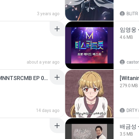
3 years ago
BLITR
임영웅 
4.6 MB
about a year ago
castor
[Witanime.com] RKNGMNNTSRCMB EP 05 HD.mp4
[Witan
279.0 MB
14 days ago
DRTY
배금성 
3.5 MB