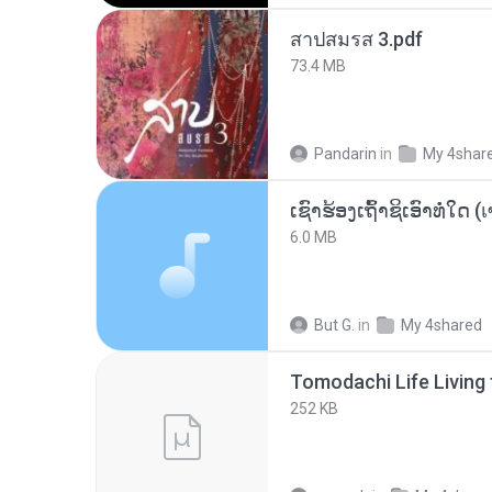
สาปสมรส 3.pdf
73.4 MB
Pandarin
in
My 4shar
6.0 MB
But G.
in
My 4shared
252 KB