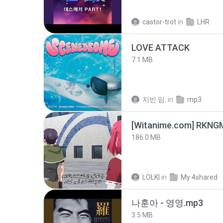
castor-trot
in
LHR
LOVE ATTACK
7.1 MB
지빈 임.
in
mp3
186.0 MB
LOLKI
in
My 4shared
나훈아 - 영영.mp3
3.5 MB