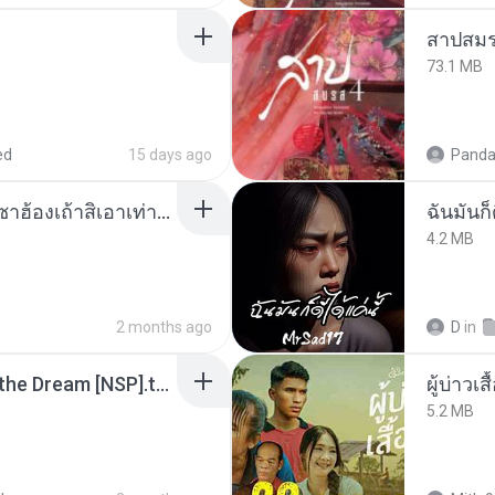
สาปสมร
73.1 MB
ed
15 days ago
Panda
ເຊົາຮ້ອງເຖົ້າຊິເອົາທໍ່ໃດ (เซาฮ้องเถ้าสิเอาเท่าใด) ບຸນເກີດ ຫນູຫ່ວງ ft. ໂສພາ ຈຸນທະລາ
ฉันมันก็ด
4.2 MB
2 months ago
D
in
Tomodachi Life Living the Dream [NSP].torrent
ผู้บ่าวเสื
5.2 MB