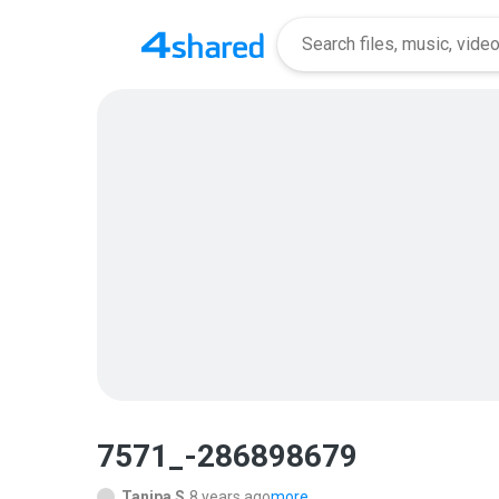
7571_-286898679
Tanipa S.
8 years ago
more...