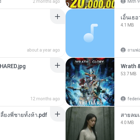
d
2 months ago
Mith 9
เอิ้นเธ
4.1 MB
about a year ago
ถามพ่
ARED.jpg
53.7 MB
12 months ago
federi
ลี้ยงพี่ชายทั้งห้า.pdf
สายลมเ
4.0 MB