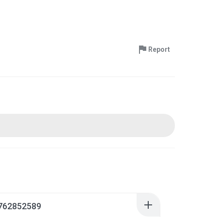
Report
762852589