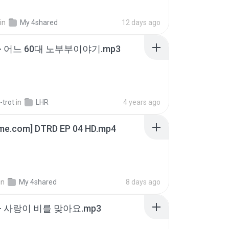
in
My 4shared
12 days ago
- 어느 60대 노부부이야기.mp3
-trot
in
LHR
4 years ago
ime.com] DTRD EP 04 HD.mp4
in
My 4shared
8 days ago
- 사랑이 비를 맞아요.mp3