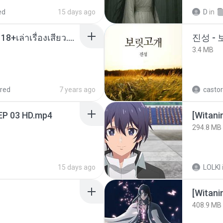
ed
15 days ago
D
in
เมียน้อยเหงา พาเสียวค่ะ18+เล่าเรื่องเสียว.mp3
진성 -
3.4 MB
red
7 years ago
castor
EP 03 HD.mp4
294.8 MB
15 days ago
LOLKI
[Witan
408.9 MB