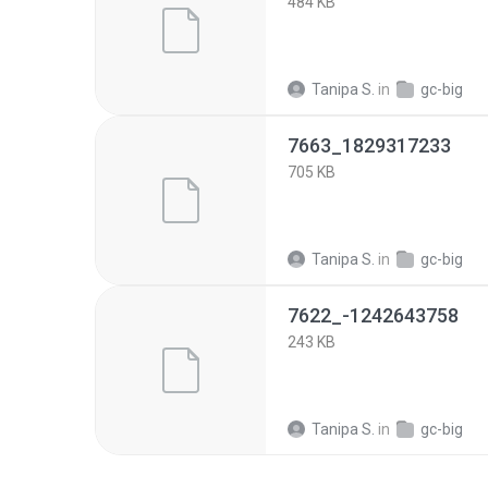
484 KB
Tanipa S.
in
gc-big
7663_1829317233
705 KB
Tanipa S.
in
gc-big
7622_-1242643758
243 KB
Tanipa S.
in
gc-big