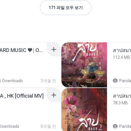
171 파일 모두 보기
ไม่มีใครรู้ตัวเรา– UNHEARD MUSIC 🖤| Official Lyric Video | เพลงสู้ชีวิต
สาปสมร
112.4 MB
Downloads
3개월 전
Panda
/A , HK [Official MV]
สาปสมร
78.3 MB
Downloads
8개월 전
Panda