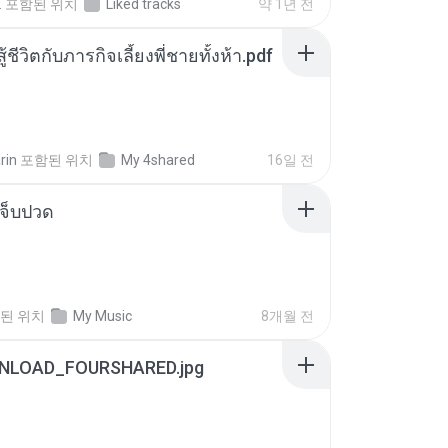
.
포함된 위치
Liked tracks
약 1년 전
ู้ชีวิตกับภารกิจเลี้ยงพี่ชายทั้งห้า.pdf
rin
포함된 위치
My 4shared
16일 전
จ็บปวด
된 위치
My Music
8개월 전
NLOAD_FOURSHARED.jpg