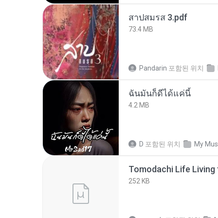
สาปสมรส 3.pdf
73.4 MB
Pandarin
포함된 위치
ฉันมันก็ดีได้แค่นี้
4.2 MB
D
포함된 위치
My Mus
252 KB