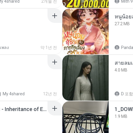
y 4shared
2개월 전
Mith 9
หนูน้อยส
27.2 MB
เพลง
약 1년 전
Panda
สายลมเ
4.0 MB
My 4shared
12년 전
D
포함
Wrath & Glory - Aeldari - Inheritance of Embers.pdf
1_DOW
1.9 MB