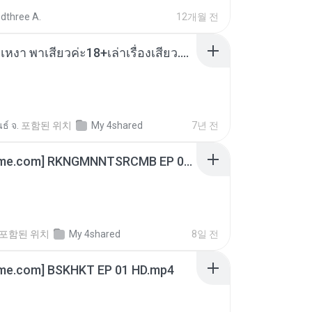
dthree A.
12개월 전
เมียน้อยเหงา พาเสียวค่ะ18+เล่าเรื่องเสียว.mp3
ธ์ จ.
포함된 위치
My 4shared
7년 전
[Witanime.com] RKNGMNNTSRCMB EP 06 HD.mp4
포함된 위치
My 4shared
8일 전
ime.com] BSKHKT EP 01 HD.mp4