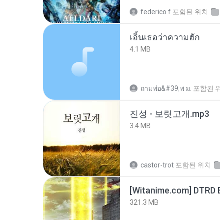
federico f
포함된 위치
เอิ้นเธอว่าความฮัก
4.1 MB
ถามพ่อ&#39;พ ม.
포함된 
진성 - 보릿고개.mp3
3.4 MB
castor-trot
포함된 위치
[Witanime.com] DTRD 
321.3 MB