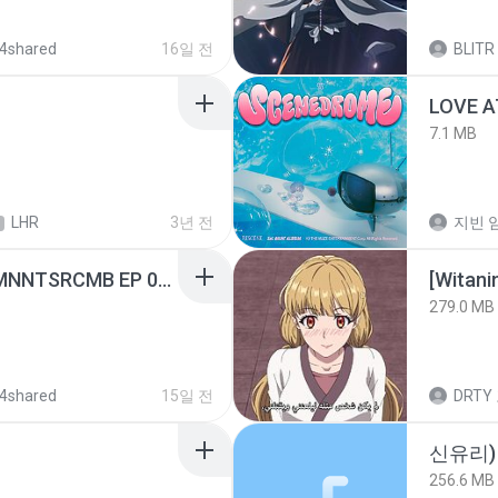
4shared
16일 전
BLITR
LOVE 
7.1 MB
LHR
3년 전
지빈 임
[Witanime.com] RKNGMNNTSRCMB EP 05 HD.mp4
[Witan
279.0 MB
4shared
15일 전
DRTY
신유리) 
256.6 MB