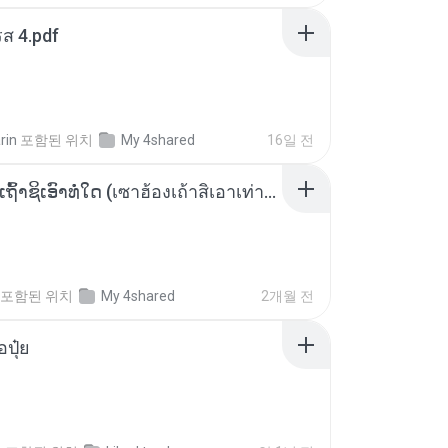
ส 4.pdf
rin
포함된 위치
My 4shared
16일 전
ເຊົາຮ້ອງເຖົ້າຊິເອົາທໍ່ໃດ (เซาฮ้องเถ้าสิเอาเท่าใด) ບຸນເກີດ ຫນູຫ່ວງ ft. ໂສພາ ຈຸນທະລາ
포함된 위치
My 4shared
2개월 전
้อปุ๋ย