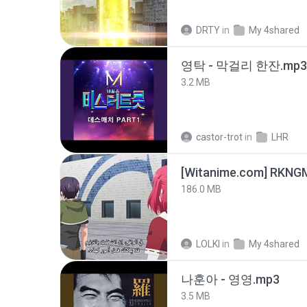
DRTY
in
My 4shared
영탁 - 막걸리 한잔.mp3
3.2 MB
castor-trot
in
LHR
186.0 MB
LOLKI
in
My 4shared
나훈아 - 영영.mp3
3.5 MB