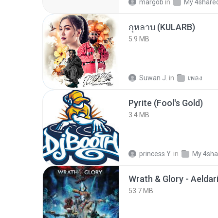
margob
in
My 4share
กุหลาบ (KULARB)
5.9 MB
Suwan J.
in
เพลง
Pyrite (Fool's Gold)
3.4 MB
princess Y.
in
My 4sha
53.7 MB