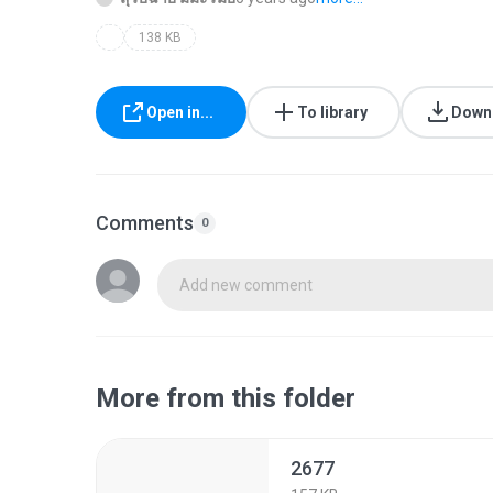
138 KB
Open in...
To library
Down
Comments
0
Add new comment
More from this folder
2677