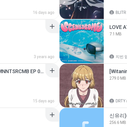
16 days ago
BLITR
LOVE 
7.1 MB
3 years ago
지빈 임
[Witanime.com] RKNGMNNTSRCMB EP 05 HD.mp4
[Witan
279.0 MB
15 days ago
DRTY
신유리) 
256.6 MB