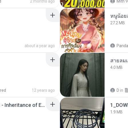
d
2 months ago
Mith 9
หนูน้อยส
27.2 MB
about a year ago
Panda
สายลมเ
4.0 MB
red
12 years ago
D
in
Wrath & Glory - Aeldari - Inheritance of Embers.pdf
1_DOW
1.9 MB