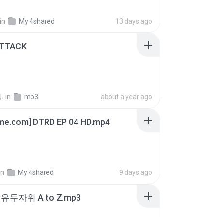
in
My 4shared
13 days ago
ATTACK
.
in
mp3
about a year ago
ime.com] DTRD EP 04 HD.mp4
in
My 4shared
9 days ago
유두자위 A to Z.mp3