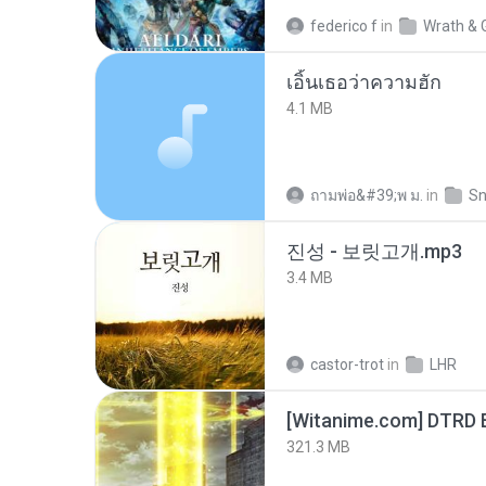
federico f
in
Wrath & 
เอิ้นเธอว่าความฮัก
4.1 MB
ถามพ่อ&#39;พ ม.
in
Sn
진성 - 보릿고개.mp3
3.4 MB
castor-trot
in
LHR
[Witanime.com] DTRD 
321.3 MB