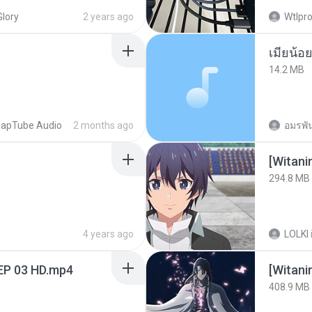
Glory
2 years ago
Wtlpro
14.2 MB
apTube Audio
2 months ago
อมรพัน
294.8 MB
4 years ago
LOLKI
EP 03 HD.mp4
[Witan
408.9 MB