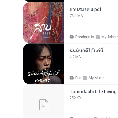
สาปสมรส 3.pdf
73.4 MB
Pandarin
in
My 4shar
ฉันมันก็ดีได้แค่นี้
4.2 MB
D
in
My Music
252 KB