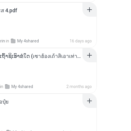
ส 4.pdf
rin
in
My 4shared
16 days ago
ເຊົາຮ້ອງເຖົ້າຊິເອົາທໍ່ໃດ (เซาฮ้องเถ้าสิเอาเท่าใด) ບຸນເກີດ ຫນູຫ່ວງ ft. ໂສພາ ຈຸນທະລາ
in
My 4shared
2 months ago
้อปุ๋ย