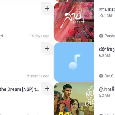
สาปสมร
73.1 MB
ed
16 days ago
Panda
6.0 MB
9 months ago
But G.
Tomodachi Life Living the Dream [NSP].torrent
ผู้บ่าวเสื
5.2 MB